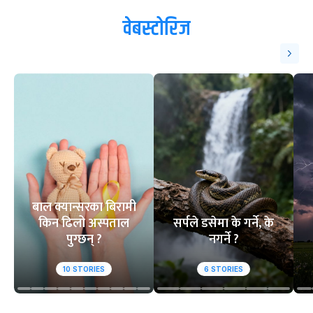
वेबस्टोरिज
बाल क्यान्सरका बिरामी
किन ढिलो अस्पताल
सर्पले डसेमा के गर्ने, के
पुग्छन् ?
नगर्ने ?
10
STORIES
6
STORIES