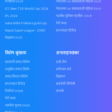
एनपीएल २०८१
नेपालका ५० प्रभावशाली महिला २०८१
ICC Men T20 World Cup 2024
नेपालका ५० प्रभावशाली महिला २०८०
IPL 2024
चालीस मुनिका चालीस- २०८१
Aaha RARA Pokhara gold cup
मेरो कथा
Nepal Super League - 2080
फ्रन्टलाइन हिरोज्
विश्वकप २०२२
विशेष श्रृंखला
अनलाइनखबर
सहकारी संकट विशेष
हाम्रो टीम
लगुबित्त संकट विशेष
प्रयोगका सर्त
संसद विघटन विशेष
विज्ञापन
फ्रन्टलाइन हिरोज्
प्राइभेसी पोलिसी
निर्वाचन २०७४
सम्पर्क
मेरो कथा
स्थानीय चुनाव २०७९