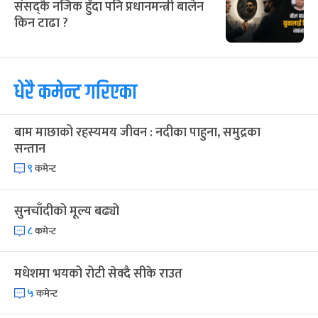
संसद्कै नजिक हुँदा पनि प्रधानमन्त्री बालेन
किन टाढा ?
धेरै कमेन्ट गरिएका
बाम माछाको रहस्यमय जीवन : नदीका पाहुना, समुद्रका
सन्तान
९
कमेन्ट
सुनचाँदीको मूल्य बढ्यो
८
कमेन्ट
मधेशमा भयको रोटी सेक्दै सीके राउत
५
कमेन्ट