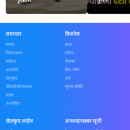
समाचार
विजनेस
समाज
बजार
विचार/ब्लग
पर्यटन
साहित्य
रोजगार
अन्तर्वार्ता
बैँक / वित्त
खेलकुद़़
अटो
जीवनशैली/स्वास्थ्य
सूचना-प्रविधि
प्रवास
अन्तर्राष्ट्रिय
खेलकुद लाईभ
अनलाइनखबर सूची