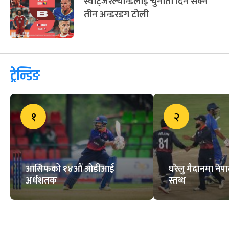
स्वीट्जरल्यान्डलाई चुनौती दिन सक्ने
तीन अन्डरडग टोली
ट्रेन्डिङ
१
२
आसिफको १४औं ओडीआई
घरेलु मैदानमा नेप
अर्धशतक
स्तब्ध