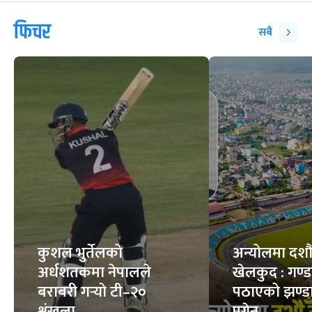
फिचर
सबै
कुशल भुर्तेलको
अन्योलमा दशौँ र
अर्धशतकमा नेपालले
खेलकुद : गण्
बराबरी गर्‍यो टी–२०
पठाएको झण्डा
शृंखला
पुगेन