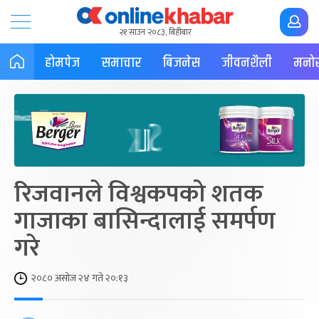
२१ साउन २०८३, बिहीबार
होमपेज
समाचार
बिजनेस
जीवनशैली
मनोर
रिजवानले विश्वकपको शतक
गाजाका बासिन्दालाई समर्पण
गरे
२०८० असोज २४ गते २०:१३