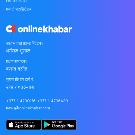
निर्वाचन २०७९
एमाले महाधिवेशन
अध्यक्ष तथा प्रबन्ध निर्देशक:
धर्मराज भुसाल
प्रधान सम्पादक:
बसन्त बस्नेत
सूचना विभाग दर्ता नं.
२१४ / ०७३–७४
+977-1-4790176, +977-1-4796489
news@onlinekhabar.com