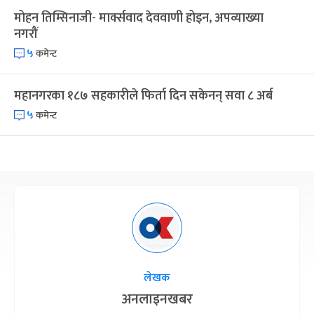
मोहन तिम्सिनाजी- मार्क्सवाद देववाणी होइन, अपव्याख्या
नगरौं
५
कमेन्ट
महानगरका १८७ सहकारीले फिर्ता दिन सकेनन् सवा ८ अर्ब
५
कमेन्ट
लेखक
अनलाइनखबर