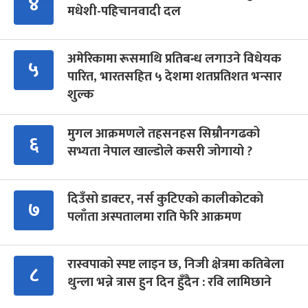
४
मधेशी-पहिचानवादी दल
अमेरिकामा रूसमाथि प्रतिबन्ध लगाउने विधेयक
५
पारित, भारतसहित ५ देशमा शतप्रतिशत भन्सार
शुल्क
मुगल आक्रमणले तहसनहस सिम्रौनगढको
६
सभ्यता नेपाल खाल्डोले कसरी जोगायो ?
दिउँसो डाक्टर, नर्स कुटिएको कालीकोटको
७
पलाँता अस्पतालमा राति फेरि आक्रमण
रास्वपाको स्पष्ट लाइन छ, निजी क्षेत्रमा कतिबेला
८
थुन्ला भन्ने त्रास हुन दिन हुँदैन : रवि लामिछाने