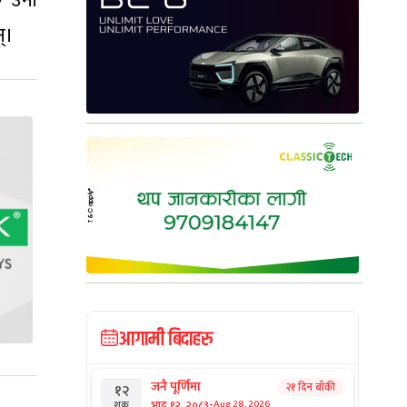
ि उनी
्।
आगामी बिदाहरु
जनै पूर्णिमा
२१ दिन बाँकी
१२
-
भाद्र १२, २०८३
Aug 28, 2026
शुक्र