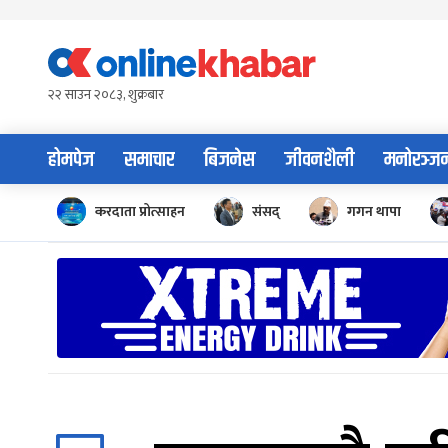
Skip
to
content
२२ साउन २०८३, शुक्रबार
होमपेज
समाचार
बिजनेस
जीवनशैली
मनोरञ्ज
करदाता प्रोत्साहन
संसद्
गगन थापा