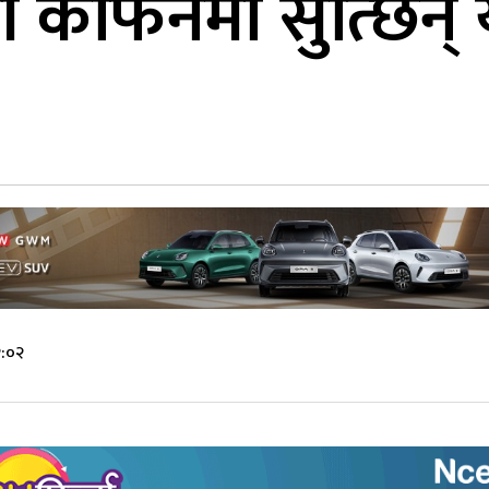
ी कफिनमा सुत्छिन् 
२:०२