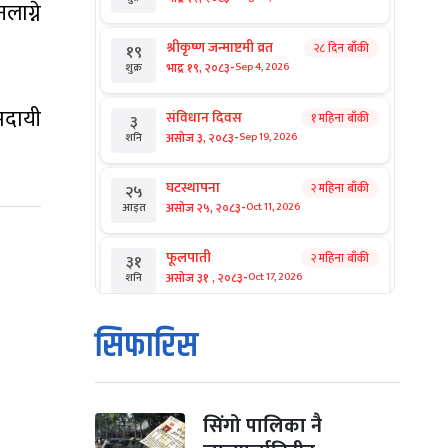
लाग्ने
श्रीकृष्ण जन्माष्टमी व्रत
२८ दिन बाँकी
१९
-
भाद्र १९, २०८३
Sep 4, 2026
शुक्र
मदायी
संविधान दिवस
१ महिना बाँकी
३
-
असोज ३, २०८३
Sep 19, 2026
शनि
घटस्थापना
२ महिना बाँकी
२५
-
असोज २५, २०८३
Oct 11, 2026
आइत
फूलपाती
२ महिना बाँकी
३१
-
असोज ३१ , २०८३
Oct 17, 2026
शनि
कार्तिक सङ्क्रान्ति
२ महिना बाँकी
१
सिफारिस
-
कार्तिक १, २०८३
Oct 18, 2026
आइत
महानवमी
२ महिना बाँकी
३
-
कार्तिक ३, २०८३
Oct 20, 2026
मंगल
सिंगो पालिका नै