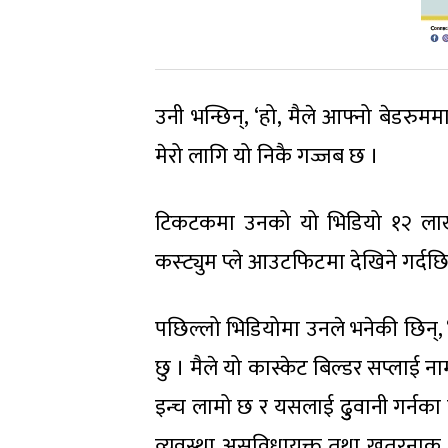
उनी भन्छिन्, ‘हो, मैले आफ्नो बेडरु
मेरो लागि यो निकै गज्जब छ ।
टिकटकमा उनको यो भिडियो १२ लाखभन्
कस्ट्युम प्ले आउटफिटमा देखिने गर्द
पछिल्लो भिडियोमा उनले भनेकी छिन्,
छु । मैले यो कास्केट बिल्डर सप्लाई
इन्च लामो छ र यसलाई ढुुवानी गर्नका
व्यवस्था असुविधायुक्त तथा खतरनाक प