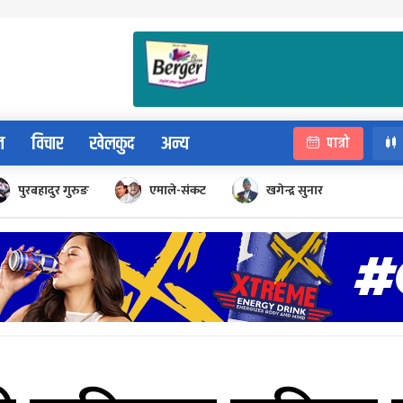
न
विचार
खेलकुद
अन्य
पात्रो
पुरबहादुर गुरुङ
एमाले-संकट
खगेन्द्र सुनार