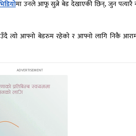
िडियो
मा उनले आफू सुत्ने बेड देखाएकी छिन्, जुन पत्यारै न
ँदै त्यो आफ्नो बेडरुम रहेको र आफ्नो लागि निकै आरा