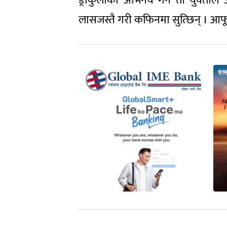
ड्राकुलाको अभिनय गर्ने ती युवतील
लासजस्तै गरी कफिनमा सुत्छिन् । आफू