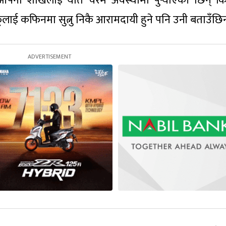
े आफ्नो शोखलाई यति चरम अवस्थामा पुर्‍याएकी छिन् क
लाई कफिनमा सुत्नु निकै आरामदायी हुने पनि उनी बताउँछिन