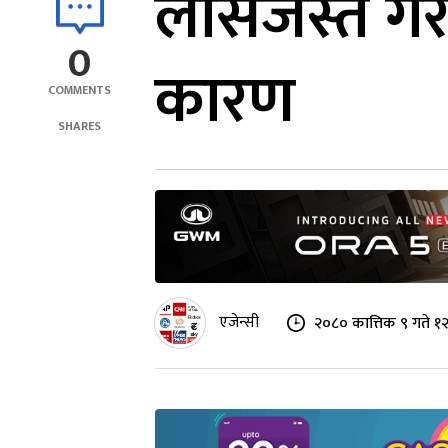
लासजस्तै गर
0
कारण
COMMENTS
SHARES
एजेन्सी
२०८० कात्तिक ९ गते १