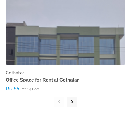
Gothatar
S
Office Space for Rent at Gothatar
H
Rs. 55
R
Per Sq.Feet
‹
›