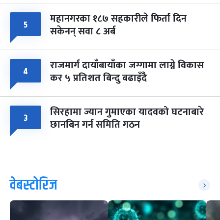
महानगरका १८७ सहकारीले फिर्ता दिन
५
सकेनन् सवा ८ अर्ब
राजमार्ग दायाँबायाँका जग्गामा लाग्ने विकास
४
कर ५ प्रतिशत बिन्दु बढाइँदै
सिरहामा ज्यान गुमाएका यादवको घटनाबारे
३
छानबिन गर्न समिति गठन
वेबस्टोरिज