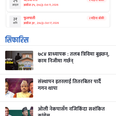
२५
-
असोज २५, २०८३
Oct 11, 2026
आइत
फूलपाती
२ महिना बाँकी
३१
-
असोज ३१ , २०८३
Oct 17, 2026
शनि
कार्तिक सङ्क्रान्ति
२ महिना बाँकी
१
सिफारिस
-
कार्तिक १, २०८३
Oct 18, 2026
आइत
७८४ प्राध्यापक : तलब त्रिविमा बुझ्छन्,
महानवमी
२ महिना बाँकी
३
-
काम निजीमा गर्छन्
कार्तिक ३, २०८३
Oct 20, 2026
मंगल
विजयादशमी
२ महिना बाँकी
४
-
कार्तिक ४, २०८३
Oct 21, 2026
बुध
संस्थापन इतरलाई तितरबितर पार्दै
गगन थापा
पापा‌ङ्कुशा एकादशी व्रत
२ महिना बाँकी
५
-
कार्तिक ५, २०८३
Oct 22, 2026
बिहि
ओली नेकपासँग नजिकिँदा सशंकित
कुकुर तिहार
३ महिना बाँकी
२२
-
कार्तिक २२, २०८३
कांग्रेस
Nov 8, 2026
आइत