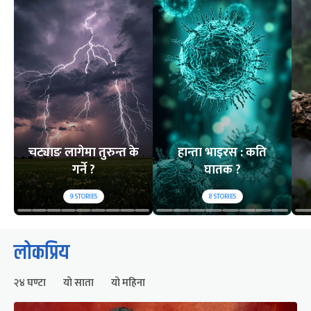
चट्याङ लागेमा तुरुन्त के
हान्ता भाइरस : कति
गर्ने ?
घातक ?
9
STORIES
8
STORIES
लोकप्रिय
२४ घण्टा
यो साता
यो महिना