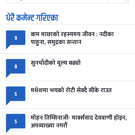
-
फाल्गुन २५, २०८३
Mar 9, 2027
मंगल
धेरै कमेन्ट गरिएका
पूर्णिमा व्रत
७ महिना बाँकी
७
-
चैत्र ७, २०८३
Mar 21, 2027
आइत
बाम माछाको रहस्यमय जीवन : नदीका
९
फागुपूर्णिमा
७ महिना बाँकी
८
पाहुना, समुद्रका सन्तान
-
चैत्र ८, २०८३
Mar 22, 2027
सोम
सुनचाँदीको मूल्य बढ्यो
८
मधेशमा भयको रोटी सेक्दै सीके राउत
५
मोहन तिम्सिनाजी- मार्क्सवाद देववाणी होइन,
५
अपव्याख्या नगरौं