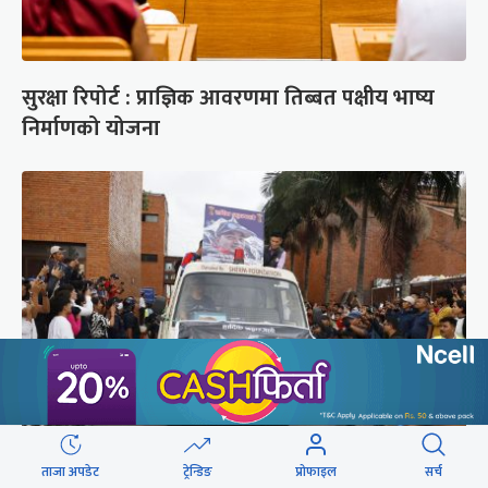
सुरक्षा रिपोर्ट : प्राज्ञिक आवरणमा तिब्बत पक्षीय भाष्य
निर्माणको योजना
ब्रोड पिकमा ज्यान गुमाएका युक्तको शव काठमाडौं
ताजा अपडेट
ट्रेन्डिङ
प्रोफाइल
सर्च