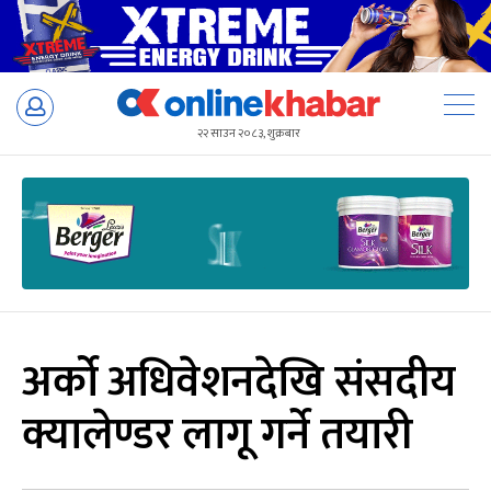
Skip
to
२२ साउन २०८३, शुक्रबार
content
अर्को अधिवेशनदेखि संसदीय
क्यालेण्डर लागू गर्ने तयारी