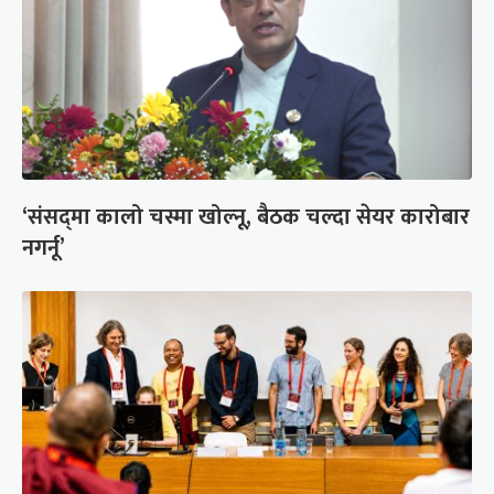
‘संसद्‍मा कालो चस्मा खोल्नू, बैठक चल्दा सेयर कारोबार
नगर्नू’