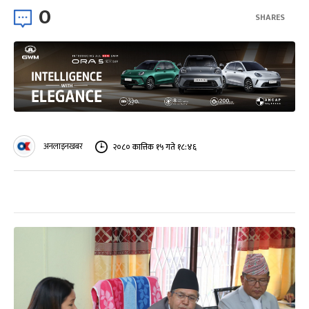
0
SHARES
अनलाइनखबर
२०८० कात्तिक १५ गते १८:४६