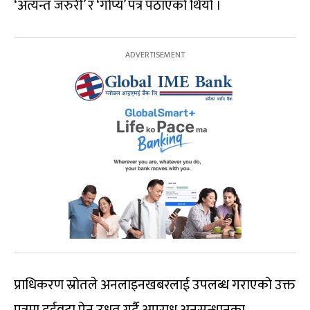
‘अत्यन्त जरुरी’ र ‘गोप्य’ पत्र पठाएको थियो ।
प्राधिकरण स्रोतले अनलाइनखबरलाई उपलब्ध गराएको उक्त
पत्रमा दुईवटा ऐन उधृत गर्दै अपराध अनुसन्धानका