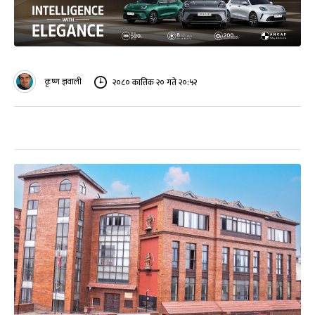
कृष्ण ज्ञवाली
२०८० कात्तिक २० गते २०:५२