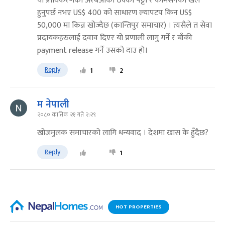
यो प्राधिकरणको अरबऔको ठेक्का प‍ट्टा र कमिसनको खेल
हुनुपर्छ नभए US$ 400 को साधारण ल्यापटप किन US$
50,000 मा किन्न खोज्दैछ (कान्तिपुर समाचार) । त्यसैले त सेवा
प्रदायकहरुलाई दवाव दिएर यो प्रणाली लागु गर्ने र बाँकी
payment release गर्ने उसको दाउ हो।
Reply
1
2
म नेपाली
२०८० कात्तिक २१ गते २:२९
खोजमुलक समाचारको लागि धन्यवाद । देशमा खास के हुँदैछ?
Reply
1
HOT PROPERTIES