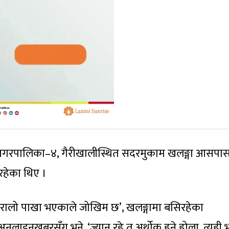
ेरी नगरपालिका–४, गैरीखालीस्थित सदरमुकाम खलङ्गा आसपा
िरहेका थिए ।
 भिरालो पाखा भएकाले जोखिम छ’, खलङ्गामा बसिरहेका
अनलाइनखबरसँग भने, ‘ज्यान रहे त अर्थोक हुने होला, त्यही