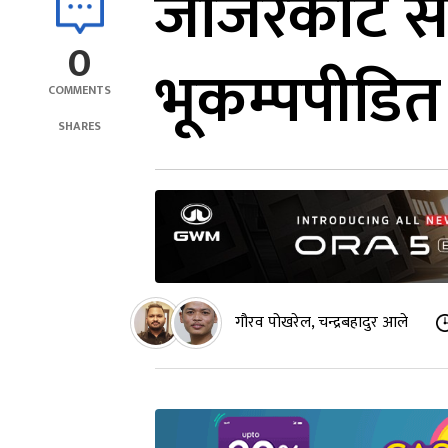
जाजरकोट सद
0
भूकम्पपीडित
COMMENTS
SHARES
गौरव पोखरेल, चन्द्रबहादुर आले