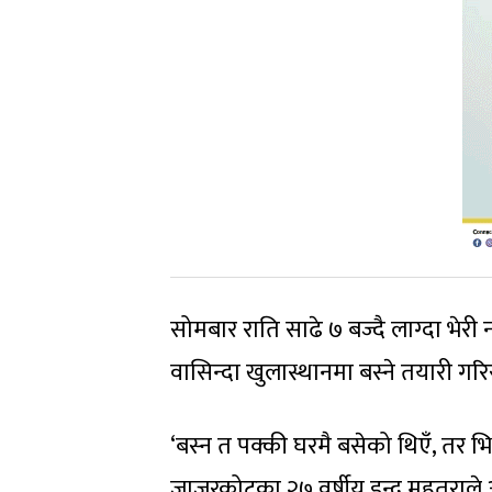
सोमबार राति साढे ७ बज्दै लाग्दा भ
वासिन्दा खुलास्थानमा बस्ने तयारी गर
‘बस्न त पक्की घरमै बसेको थिएँ, तर
जाजरकोटका २७ वर्षीय इन्द्र महतराले 