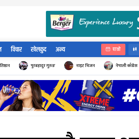
न
विचार
खेलकुद
अन्य
पात्रो
रतिष्ठान
पुरबहादुर गुरुङ
नाइट भिजन
नेपाली काँग्रेस