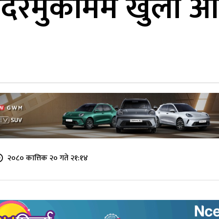
रमुकाममै खुला आ
२०८० कात्तिक २० गते २१:१४