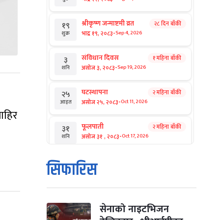
श्रीकृष्ण जन्माष्टमी व्रत
२८ दिन बाँकी
१९
-
भाद्र १९, २०८३
Sep 4, 2026
शुक्र
संविधान दिवस
१ महिना बाँकी
३
-
असोज ३, २०८३
Sep 19, 2026
शनि
घटस्थापना
२ महिना बाँकी
२५
-
असोज २५, २०८३
Oct 11, 2026
आइत
बाहिर
फूलपाती
२ महिना बाँकी
३१
-
असोज ३१ , २०८३
Oct 17, 2026
शनि
कार्तिक सङ्क्रान्ति
२ महिना बाँकी
१
सिफारिस
-
कार्तिक १, २०८३
Oct 18, 2026
आइत
महानवमी
२ महिना बाँकी
३
-
कार्तिक ३, २०८३
Oct 20, 2026
मंगल
सेनाको नाइटभिजन