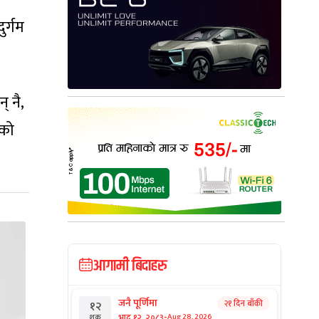
ुर्गम
 नै,
ाको
आगामी बिदाहरु
जनै पूर्णिमा
२१ दिन बाँकी
१२
-
भाद्र १२, २०८३
Aug 28, 2026
शुक्र