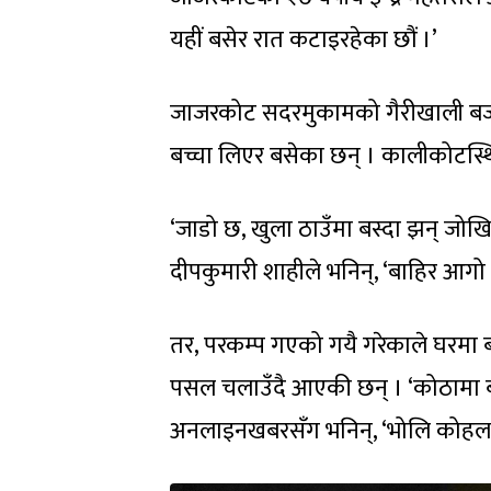
यहीं बसेर रात कटाइरहेका छौं ।’
जाजरकोट सदरमुकामको गैरीखाली बजारम
बच्चा लिएर बसेका छन् । कालीकोटस्थि
‘जाडो छ, खुला ठाउँमा बस्दा झन् जोखिम 
दीपकुमारी शाहीले भनिन्, ‘बाहिर आगो ताप
तर, परकम्प गएको गयै गरेकाले घरमा बस
पसल चलाउँदै आएकी छन् । ‘कोठामा ब
अनलाइनखबरसँग भनिन्, ‘भोलि कोहलपुर