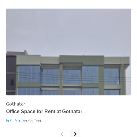
Gothatar
S
Office Space for Rent at Gothatar
H
Rs. 55
R
Per Sq.Feet
‹
›