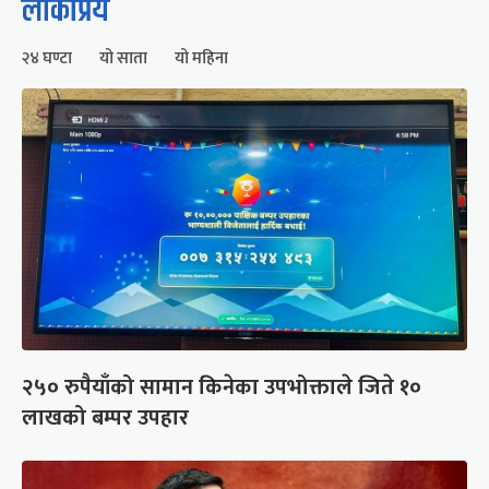
लोकप्रिय
२४ घण्टा
यो साता
यो महिना
२५० रुपैयाँको सामान किनेका उपभोक्ताले जिते १०
लाखको बम्पर उपहार