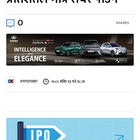
0
SHARES
अनलाइनखबर
२०८० मंसिर १३ गते १८:२१