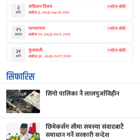
संविधान दिवस
१ महिना बाँकी
३
-
असोज ३, २०८३
Sep 19, 2026
शनि
घटस्थापना
२ महिना बाँकी
२५
-
असोज २५, २०८३
Oct 11, 2026
आइत
फूलपाती
२ महिना बाँकी
३१
-
असोज ३१ , २०८३
Oct 17, 2026
शनि
कार्तिक सङ्क्रान्ति
२ महिना बाँकी
१
सिफारिस
-
कार्तिक १, २०८३
Oct 18, 2026
आइत
सिंगो पालिका नै लालपुर्जाविहीन
महानवमी
२ महिना बाँकी
३
-
कार्तिक ३, २०८३
Oct 20, 2026
मंगल
विजयादशमी
२ महिना बाँकी
४
-
कार्तिक ४, २०८३
Oct 21, 2026
बुध
छिमेकसँग सीमा समस्या संवादबाटै
समाधान गर्ने सरकारी सन्देश
पापा‌ङ्कुशा एकादशी व्रत
२ महिना बाँकी
५