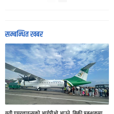
सम्बन्धित खबर
यती एयरलाइन्सको आईपीओ आउने, बिक्री प्रबन्धकमा