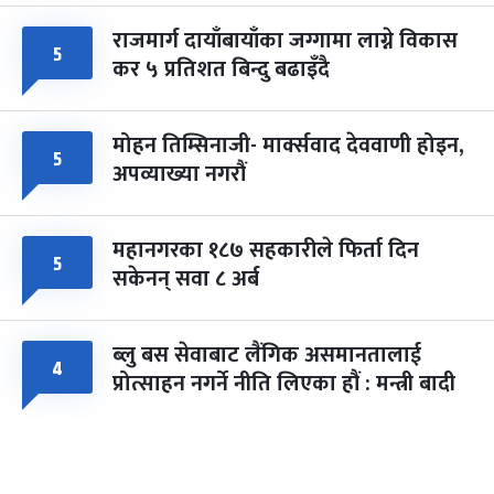
राजमार्ग दायाँबायाँका जग्गामा लाग्ने विकास
५
कर ५ प्रतिशत बिन्दु बढाइँदै
मोहन तिम्सिनाजी- मार्क्सवाद देववाणी होइन,
५
अपव्याख्या नगरौं
महानगरका १८७ सहकारीले फिर्ता दिन
५
सकेनन् सवा ८ अर्ब
ब्लु बस सेवाबाट लैंगिक असमानतालाई
४
प्रोत्साहन नगर्ने नीति लिएका हौं : मन्त्री बादी