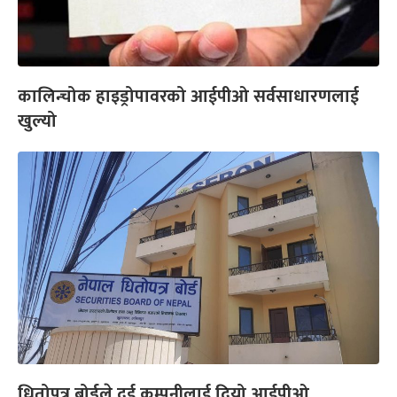
कालिन्चोक हाइड्रोपावरको आईपीओ सर्वसाधारणलाई
खुल्यो
धितोपत्र बोर्डले दुई कम्पनीलाई दियो आईपीओ