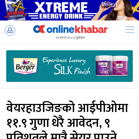
Skip
to
२२ साउन २०८३, शुक्रबार
content
वेयरहाउजिङको आईपीओमा
११.९ गुणा धेरै आवेदन, ९
प्रतिशतले मात्रै सेयर पाउने