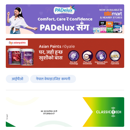
आईपीओ
नेपाल वेयरहाउजिङ कम्पनी