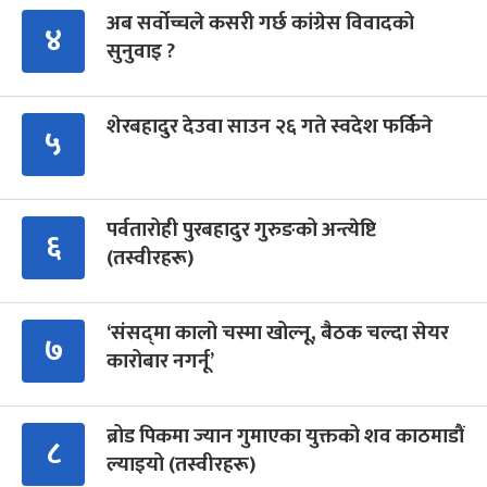
अब सर्वोच्चले कसरी गर्छ कांग्रेस विवादको
४
सुनुवाइ ?
शेरबहादुर देउवा साउन २६ गते स्वदेश फर्किने
५
पर्वतारोही पुरबहादुर गुरुङको अन्त्येष्टि
६
(तस्वीरहरू)
‘संसद्‍मा कालो चस्मा खोल्नू, बैठक चल्दा सेयर
७
कारोबार नगर्नू’
ब्रोड पिकमा ज्यान गुमाएका युक्तको शव काठमाडौं
८
ल्याइयो (तस्वीरहरू)