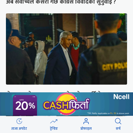
अब सर्वोच्चले कसरी गर्छ कांग्रेस विवादको सुनुवाइ ?
शेरबहादुर देउवा साउन २६ गते स्वदेश फर्किने
ताजा अपडेट
ट्रेन्डिङ
प्रोफाइल
सर्च