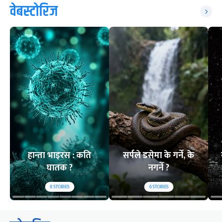
वेबस्टोरिज
हान्ता भाइरस : कति
सर्पले डसेमा के गर्ने, के
घातक ?
नगर्ने ?
8
STORIES
6
STORIES