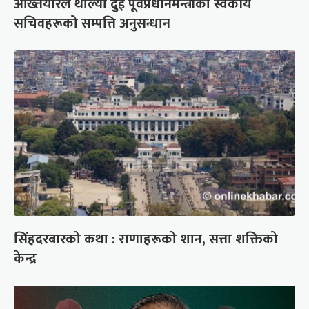
अख्तियारले थाल्यो दुई पूर्वप्रधानमन्त्रीका स्वकीय
सचिवहरूको सम्पत्ति अनुसन्धान
सिंहदरबारको कथा : राणाहरूको शान, सत्ता शक्तिको
केन्द्र