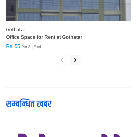
Gothatar
S
Office Space for Rent at Gothatar
H
Rs. 55
R
Per Sq.Feet
‹
›
सम्बन्धित खबर