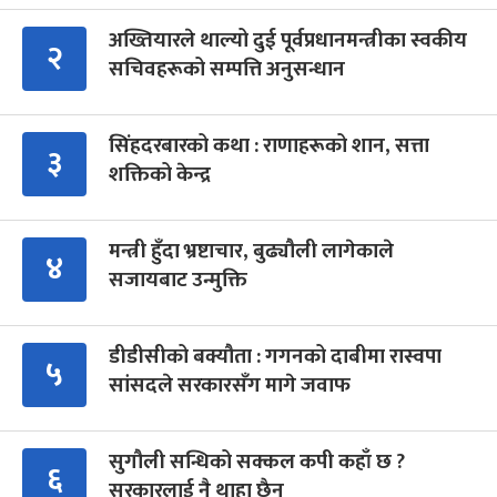
अख्तियारले थाल्यो दुई पूर्वप्रधानमन्त्रीका स्वकीय
२
सचिवहरूको सम्पत्ति अनुसन्धान
सिंहदरबारको कथा : राणाहरूको शान, सत्ता
३
शक्तिको केन्द्र
मन्त्री हुँदा भ्रष्टाचार, बुढ्यौली लागेकाले
४
सजायबाट उन्मुक्ति
डीडीसीको बक्यौता : गगनको दाबीमा रास्वपा
५
सांसदले सरकारसँग मागे जवाफ
सुगौली सन्धिको सक्कल कपी कहाँ छ ?
६
सरकारलाई नै थाहा छैन