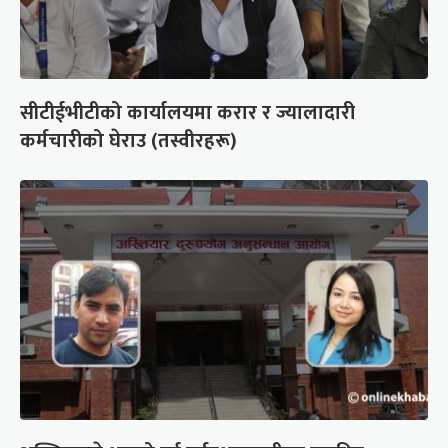
सीटीईभीटीको कार्यालयमा करार र ज्यालादारी
कर्मचारीको घेराउ (तस्वीरहरू)