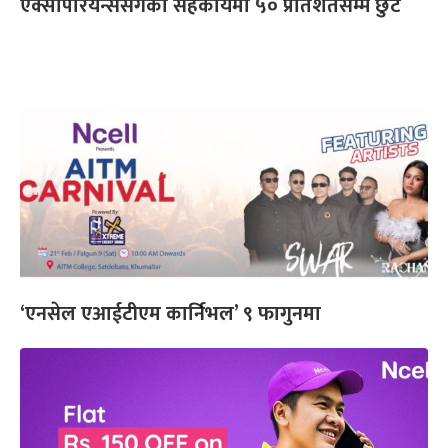
एक्सपिरियन्ससँगको सहकार्यमा ५० प्रतिशतसम्म छुट
‘एनसेल एआईटीएम कार्निभल’ ९ फागुनमा