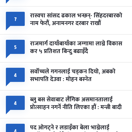
रास्वपा सांसद ढकाल भन्छन्- सिंहदरबारको
७
नाम फेरौं, अनामनगर दरबार राखौं
राजमार्ग दायाँबायाँका जग्गामा लाग्ने विकास
५
कर ५ प्रतिशत बिन्दु बढाइँदै
सर्वोच्चले गगनलाई चड्कन दियो, अबको
४
सभापति देउवा : मोहन बस्नेत
ब्लु बस सेवाबाट लैंगिक असमानतालाई
४
प्रोत्साहन नगर्ने नीति लिएका हौं : मन्त्री बादी
पद ओगट्ने र लडाइँका बेला भाग्नेलाई
४