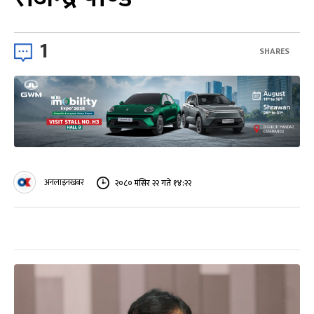
1
SHARES
अनलाइनखबर
२०८० मंसिर २२ गते १४:२२