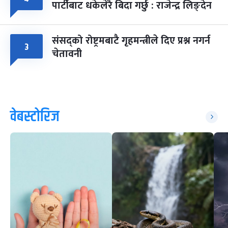
पार्टीबाट धकेलेरै बिदा गर्छु : राजेन्द्र लिङ्देन
संसद्को रोष्ट्रमबाटै गृहमन्त्रीले दिए प्रश्न नगर्न
३
चेतावनी
वेबस्टोरिज