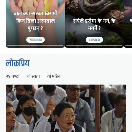
बाल क्यान्सरका बिरामी
किन ढिलो अस्पताल
सर्पले डसेमा के गर्ने, के
च
पुग्छन् ?
नगर्ने ?
10
STORIES
6
STORIES
लोकप्रिय
२४ घण्टा
यो साता
यो महिना