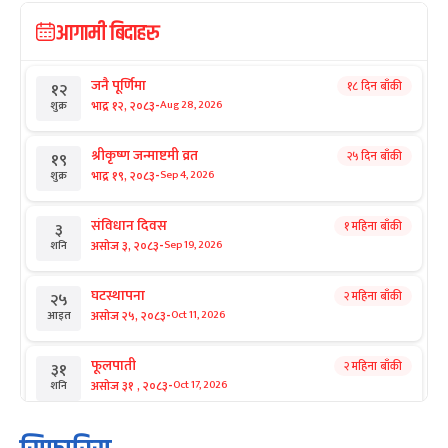
आगामी बिदाहरु
जनै पूर्णिमा
१८ दिन बाँकी
१२
-
भाद्र १२, २०८३
Aug 28, 2026
शुक्र
श्रीकृष्ण जन्माष्टमी व्रत
२५ दिन बाँकी
१९
-
भाद्र १९, २०८३
Sep 4, 2026
शुक्र
संविधान दिवस
१ महिना बाँकी
३
-
असोज ३, २०८३
Sep 19, 2026
शनि
घटस्थापना
२ महिना बाँकी
२५
-
असोज २५, २०८३
Oct 11, 2026
आइत
फूलपाती
२ महिना बाँकी
३१
-
असोज ३१ , २०८३
Oct 17, 2026
शनि
कार्तिक सङ्क्रान्ति
२ महिना बाँकी
१