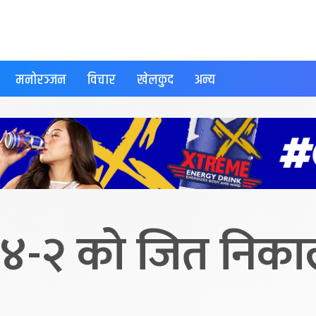
मनोरञ्जन
विचार
खेलकुद
अन्य
ध ४-२ को जित निकाल्