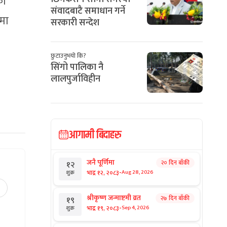
को
संवादबाटै समाधान गर्ने
ोमा
सरकारी सन्देश
छुटाउनुभयो कि?
सिंगो पालिका नै
लालपुर्जाविहीन
आगामी बिदाहरु
जनै पूर्णिमा
२० दिन बाँकी
१२
-
भाद्र १२, २०८३
Aug 28, 2026
शुक्र
श्रीकृष्ण जन्माष्टमी व्रत
२७ दिन बाँकी
१९
-
भाद्र १९, २०८३
Sep 4, 2026
शुक्र