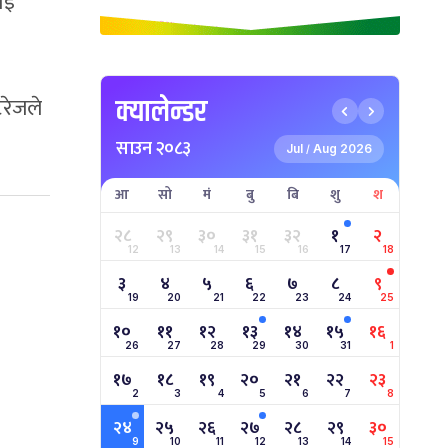
ाई
िरेजले
क्यालेन्डर
साउन २०८३
Jul
Aug 2026
/
आ
सो
मं
बु
बि
शु
श
२८
२९
३०
३१
३२
१
२
12
13
14
15
16
17
18
३
४
५
६
७
८
९
19
20
21
22
23
24
25
१०
११
१२
१३
१४
१५
१६
26
27
28
29
30
31
1
१७
१८
१९
२०
२१
२२
२३
2
3
4
5
6
7
8
२४
२५
२६
२७
२८
२९
३०
9
10
11
12
13
14
15