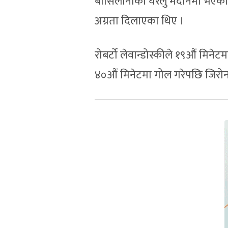
बार्सिलोनाको घरेलु मैदानमा भएको
अग्रता दिलाएका थिए ।
रोबर्टो लेवान्डोस्कीले १९औं मिने
४०औं मिनेटमा गोल गरेपछि जिरोना