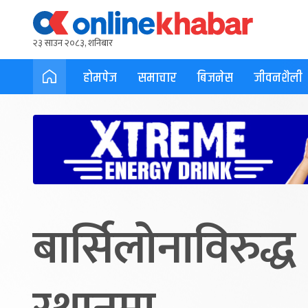
२३ साउन २०८३, शनिबार
होमपेज
समाचार
बिजनेस
जीवनशैली
बार्सिलोनाविरुद्