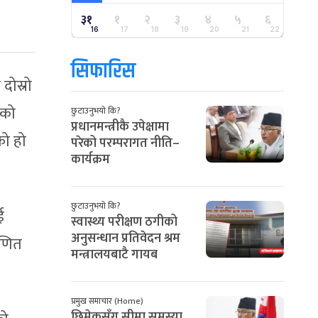
३१
१
२
३
४
५
६
16
17
18
19
20
21
22
सिफारिस
दोस्रो
मको
छुटाउनुभयो कि?
प्रधानमन्त्रीकै उपेक्षामा
को हो
परेको परम्परागत नीति–
कार्यक्रम
छुटाउनुभयो कि?
ई
स्वास्थ्य परीक्षण ठगीको
अनुसन्धान प्रतिवेदन श्रम
ाणित
मन्त्रालयबाटै गायब
प्रमुख समाचार (Home)
छिमेकसँग सीमा समस्या