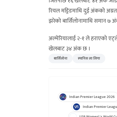
जितपछि १६ खेलबाट ४१ अंक जोडेर ज
रियल मड्रिडमाथि दुई अंकको अग्रता
झरेको बार्सिलोनामाथि समान ७ अ
अल्मेरियालाई २-१ ले हराएको एट्
खेलबाट ३४ अंक छ ।
बार्सिलोना
स्पानिस ला लिगा
Indian Premier League 2026
Indian Premier Leagu
U19 Women\'s World C