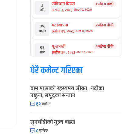
संविधान दिवस
१ महिना बाँकी
३
-
असोज ३, २०८३
Sep 19, 2026
शनि
घटस्थापना
२ महिना बाँकी
२५
-
असोज २५, २०८३
Oct 11, 2026
आइत
फूलपाती
२ महिना बाँकी
३१
-
असोज ३१ , २०८३
Oct 17, 2026
शनि
धेरै कमेन्ट गरिएका
कार्तिक सङ्क्रान्ति
२ महिना बाँकी
१
-
कार्तिक १, २०८३
Oct 18, 2026
आइत
बाम माछाको रहस्यमय जीवन : नदीका
महानवमी
२ महिना बाँकी
३
पाहुना, समुद्रका सन्तान
-
कार्तिक ३, २०८३
Oct 20, 2026
मंगल
१२
कमेन्ट
विजयादशमी
२ महिना बाँकी
४
-
कार्तिक ४, २०८३
Oct 21, 2026
बुध
सुनचाँदीको मूल्य बढ्यो
८
कमेन्ट
पापा‌ङ्कुशा एकादशी व्रत
२ महिना बाँकी
५