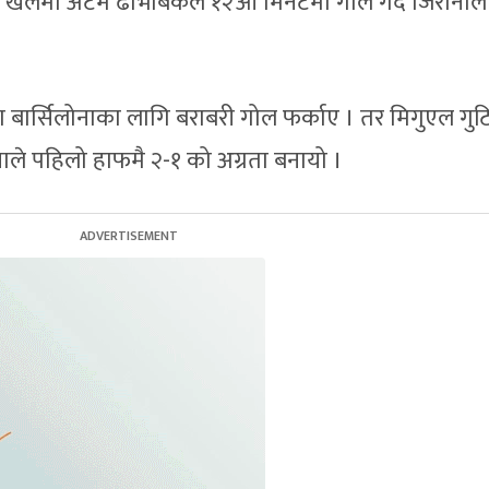
 खेलमा अर्टेम ढोभबिकले १२औं मिनेटमा गोल गर्दै जिरोनाल
टमा बार्सिलोनाका लागि बराबरी गोल फर्काए । तर मिगुएल गुट
ले पहिलो हाफमै २-१ को अग्रता बनायो ।