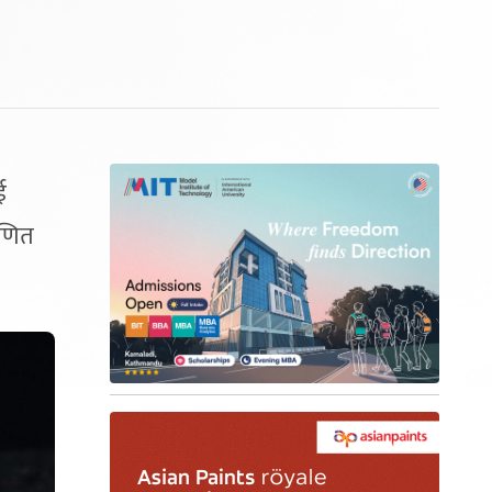
ई
ाणित