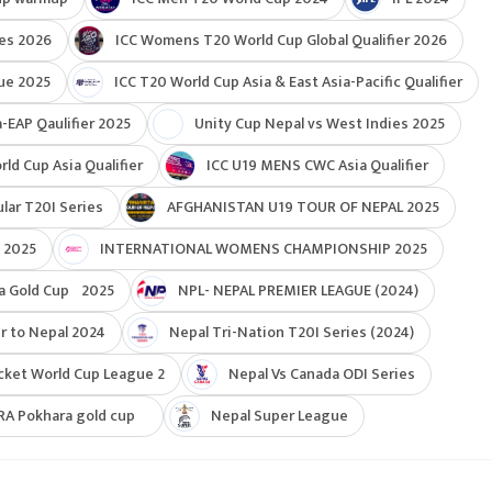
ies 2026
ICC Womens T20 World Cup Global Qualifier 2026
ue 2025
ICC T20 World Cup Asia & East Asia-Pacific Qualifier
-EAP Qaulifier 2025
Unity Cup Nepal vs West Indies 2025
d Cup Asia Qualifier
ICC U19 MENS CWC Asia Qualifier
ar T20I Series
AFGHANISTAN U19 TOUR OF NEPAL 2025
 2025
INTERNATIONAL WOMENS CHAMPIONSHIP 2025
a Gold Cup 2025
NPL- NEPAL PREMIER LEAGUE (2024)
r to Nepal 2024
Nepal Tri-Nation T20I Series (2024)
cket World Cup League 2
Nepal Vs Canada ODI Series
RA Pokhara gold cup
Nepal Super League