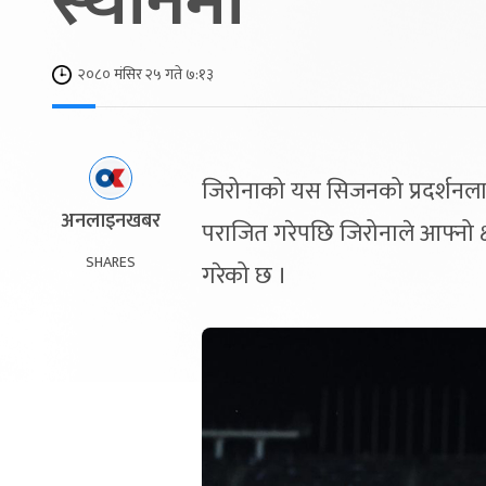
स्थानमा
२०८० मंसिर २५ गते ७:१३
जिरोनाको यस सिजनको प्रदर्शनलाई
अनलाइनखबर
पराजित गरेपछि जिरोनाले आफ्नो क
SHARES
गरेको छ ।