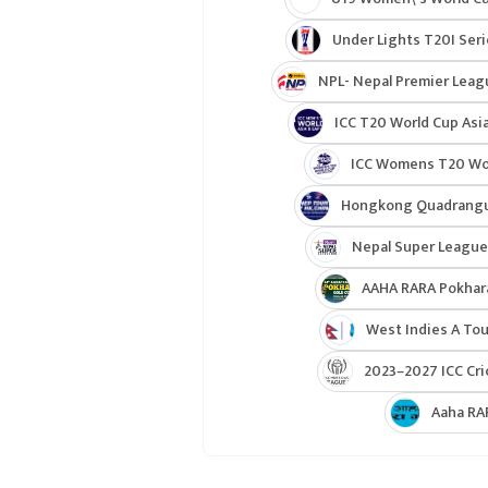
Under Lights T20I Ser
NPL- Nepal Premier Leag
ICC T20 World Cup Asia
ICC Womens T20 Worl
Hongkong Quadrangul
Nepal Super League
AAHA RARA Pokhar
West Indies A Tou
2023–2027 ICC Cri
Aaha RA