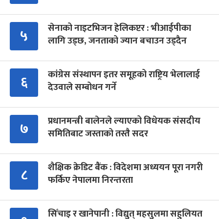
सेनाको नाइटभिजन हेलिकप्टर : भीआईपीका
५
लागि उड्छ, जनताको ज्यान बचाउन उड्दैन
कांग्रेस संस्थापन इतर समूहको राष्ट्रिय भेलालाई
६
देउवाले सम्बोधन गर्ने
प्रधानमन्त्री बालेनले ल्याएको विधेयक संसदीय
७
समितिबाट जस्ताको तस्तै सदर
शैक्षिक क्रेडिट बैंक : विदेशमा अध्ययन पूरा नगरी
८
फर्किए नेपालमा निरन्तरता
सिँचाइ र खानेपानी : विद्युत् महसुलमा सहुलियत