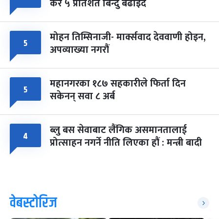
कर ५ प्रतिशत बिन्दु बढाइँदै
मोहन तिम्सिनाजी- मार्क्सवाद देववाणी होइन,
५
अपव्याख्या नगरौं
महानगरका १८७ सहकारीले फिर्ता दिन
५
सकेनन् सवा ८ अर्ब
ब्लु बस सेवाबाट लैंगिक असमानतालाई
४
प्रोत्साहन नगर्ने नीति लिएका हौं : मन्त्री बादी
वेबस्टोरिज