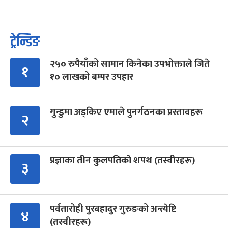
ट्रेन्डिङ
२५० रुपैयाँको सामान किनेका उपभोक्ताले जिते
१
१० लाखको बम्पर उपहार
गुन्डुमा अड्किए एमाले पुनर्गठनका प्रस्तावहरू
२
प्रज्ञाका तीन कुलपतिको शपथ (तस्वीरहरू)
३
पर्वतारोही पुरबहादुर गुरुङको अन्त्येष्टि
४
(तस्वीरहरू)