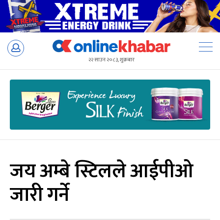
Skip
to
२२ साउन २०८३, शुक्रबार
content
जय अम्बे स्टिलले आईपीओ
जारी गर्ने