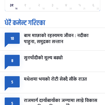
ग्याल्पो ल्होसार
७ महिना बाँकी
२५
३१
१
२
३
४
५
६
-
फाल्गुन २५, २०८३
Mar 9, 2027
मंगल
16
17
18
19
20
21
22
धेरै कमेन्ट गरिएका
पूर्णिमा व्रत
७ महिना बाँकी
७
-
चैत्र ७, २०८३
Mar 21, 2027
आइत
बाम माछाको रहस्यमय जीवन : नदीका
फागुपूर्णिमा
७ महिना बाँकी
८
१०
पाहुना, समुद्रका सन्तान
-
चैत्र ८, २०८३
Mar 22, 2027
सोम
सुनचाँदीको मूल्य बढ्यो
८
मधेशमा भयको रोटी सेक्दै सीके राउत
५
राजमार्ग दायाँबायाँका जग्गामा लाग्ने विकास
५