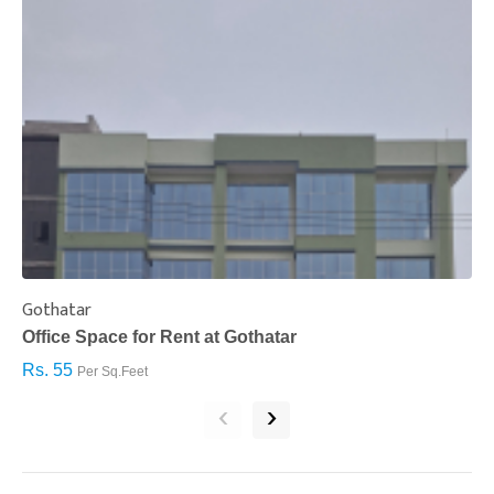
Gothatar
S
Office Space for Rent at Gothatar
H
Rs. 55
R
Per Sq.Feet
‹
›