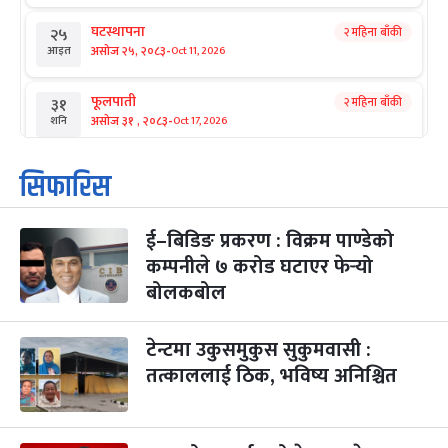
घटस्थापना
२ महिना बाँकी
२५
-
असोज २५, २०८३
Oct 11, 2026
आइत
फूलपाती
२ महिना बाँकी
३१
-
असोज ३१ , २०८३
Oct 17, 2026
शनि
कार्तिक सङ्क्रान्ति
२ महिना बाँकी
१
सिफारिस
-
कार्तिक १, २०८३
Oct 18, 2026
आइत
ई–बिडिङ प्रकरण : विक्रम पाण्डेको
महानवमी
२ महिना बाँकी
३
-
कम्पनीले ७ करोड घटाएर फेर्‍यो
कार्तिक ३, २०८३
Oct 20, 2026
मंगल
बोलकबोल
विजयादशमी
२ महिना बाँकी
४
-
कार्तिक ४, २०८३
Oct 21, 2026
बुध
टेन्टमा उकुसमुकुस सुकुमवासी :
तत्काललाई ठिक, भविष्य अनिश्चित
पापा‌ङ्कुशा एकादशी व्रत
२ महिना बाँकी
५
-
कार्तिक ५, २०८३
Oct 22, 2026
बिहि