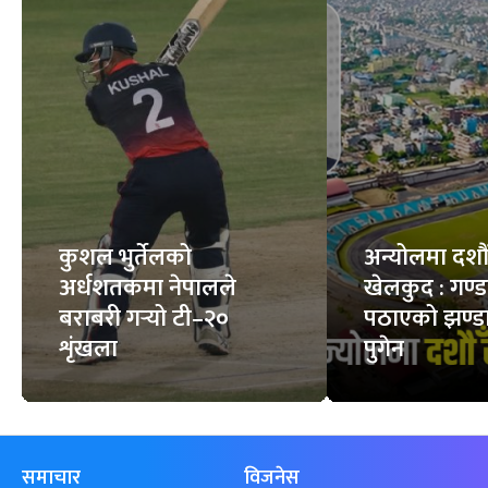
बाल क्यान्सरका बिरामी
किन ढिलो अस्पताल
सर्पले डसेमा के गर्ने, के
पुग्छन् ?
नगर्ने ?
10
STORIES
6
STORIES
फिचर
सबै