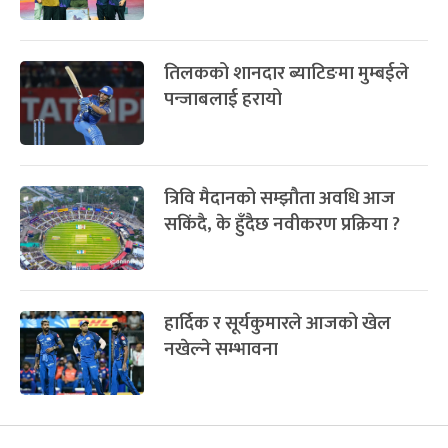
फागुपूर्णिमा
७ महिना बाँकी
८
दशौं पोखरा स्पोर्ट्स अवार्ड प्रदीप र
-
चैत्र ८, २०८३
Mar 22, 2027
सोम
नारायणीलाई
फिफा विश्वकप २०२६ का लागि
फ्रान्सको टोली घोषणा
ई स्पोर्ट्सको तेस्रो राष्ट्रिय प्रतियोगिता
असार पहिलो साता
तिलकको शानदार ब्याटिङमा मुम्बईले
पन्जाबलाई हरायो