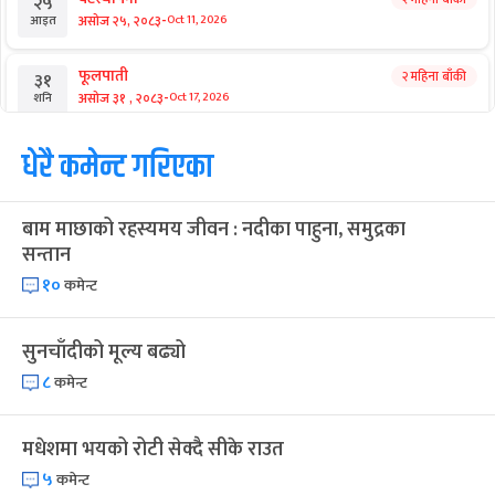
आगामी बिदाहरु
जनै पूर्णिमा
२१ दिन बाँकी
१२
-
भाद्र १२, २०८३
Aug 28, 2026
शुक्र
श्रीकृष्ण जन्माष्टमी व्रत
२८ दिन बाँकी
१९
-
भाद्र १९, २०८३
Sep 4, 2026
शुक्र
संविधान दिवस
१ महिना बाँकी
३
-
असोज ३, २०८३
Sep 19, 2026
शनि
घटस्थापना
२ महिना बाँकी
२५
-
असोज २५, २०८३
Oct 11, 2026
आइत
फूलपाती
२ महिना बाँकी
३१
-
असोज ३१ , २०८३
Oct 17, 2026
शनि