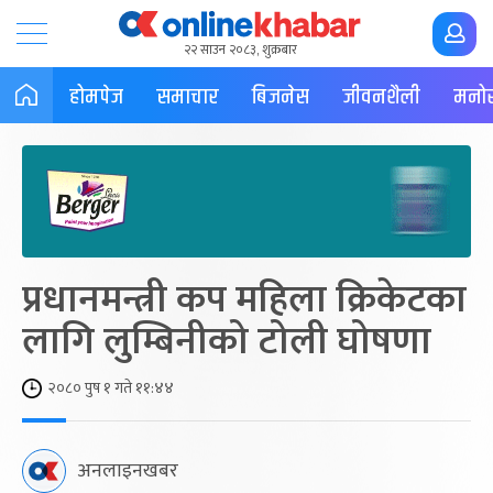
२२ साउन २०८३, शुक्रबार
होमपेज
समाचार
बिजनेस
जीवनशैली
मनोर
प्रधानमन्त्री कप महिला क्रिकेटका
लागि लुम्बिनीको टोली घोषणा
२०८० पुष १ गते ११:४४
अनलाइनखबर