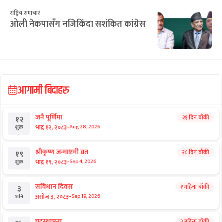
छुटाउनुभयो कि?
संसद्‌मा खोजी भइरहँदा कहाँ थिए
प्रधानमन्त्री बालेन ?
छुटाउनुभयो कि?
७८४ प्राध्यापक : तलब त्रिविमा बुझ्छन्, काम
निजीमा गर्छन्
छुटाउनुभयो कि?
संस्थापन इतरलाई तितरबितर पार्दै गगन
थापा
राष्ट्रिय समाचार
ओली नेकपासँग नजिकिँदा सशंकित कांग्रेस