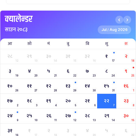
INTERNATIONAL WOMENS CHAMPIONSHIP 2025
AAHA RARA Pokhara Gold Cup 2025
NPL- NEPAL PREMIER LEAGUE (2024)
West Indies A Tour to Nepal 2024
Nepal Tri-Nation T20I Series (2024)
2023–2027 ICC Cricket World Cup League 2
Nepal Vs Canada ODI Series
Aaha RARA Pokhara gold cup
Nepal Super League
क्यालेन्डर
साउन २०८३
Jul
Aug 2026
/