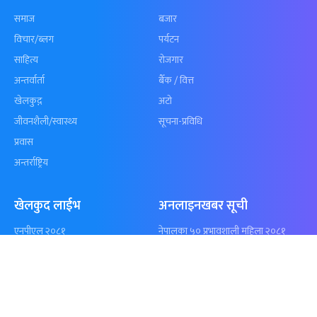
कुशल भुर्तेलको
अन्योलमा दशौँ र
अर्धशतकमा नेपालले
खेलकुद : गण्
बराबरी गर्‍यो टी–२०
पठाएको झण्डा
शृंखला
पुगेन
समाचार
विजनेस
समाज
बजार
विचार/ब्लग
पर्यटन
साहित्य
रोजगार