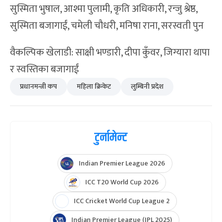
यस्तै तेस्रो र चौथो हुने एलिमिनेटर खेल्नेछ । यसमा विजयी
हुने पहिलो क्वालिफायरमा पराजित हुनेसँग दोस्रो
क्वालिफायर खेल्नेछ । एलिमिनेटरको पराजित टोली
बाहिरिनेछ ।
पहिलो र दोस्रो क्वालिफायर विजेताले फाइनल खेल्नेछन् ।
लुम्बिनीको टोली
सरस्वती घर्ती मगर (कप्तान), कृतिका मरासिनी (उपकप्तान),
लक्ष्मी चौधरी,मधु डिसी, शर्मिला रोक्का, कमला घर्तीमगर,
सुस्मिता भुषाल, आश्मा पुलामी, कृति अधिकारी, रन्जु श्रेष्ठ,
सुस्मिता बजागाईं, चमेली चौधरी, मनिषा राना, सरस्वती पुन
वैकल्पिक खेलाडी: साक्षी भण्डारी, दीपा कुँवर, जिग्यारा थापा