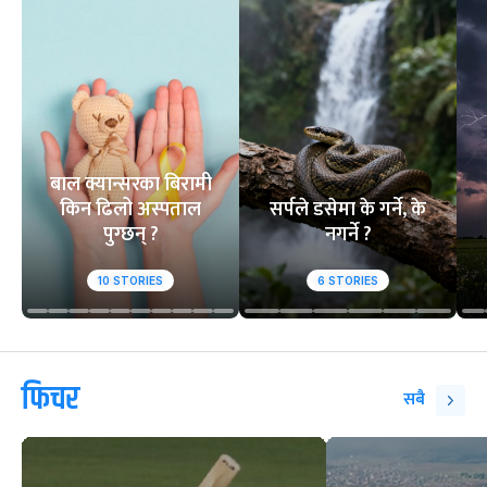
आसिफको १४औं ओडीआई
घरेलु मैदानमा नेप
अर्धशतक
स्तब्ध
वेबस्टोरिज