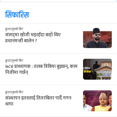
आ
सो
मं
बु
बि
शु
श
२८
२९
३०
३१
३२
१
२
12
13
14
15
16
17
18
३
४
५
६
७
८
९
19
20
21
22
23
24
25
१०
११
१२
१३
१४
१५
१६
26
27
28
29
30
31
1
१७
१८
१९
२०
२१
२२
२३
2
3
4
5
6
7
8
२४
२५
२६
२७
२८
२९
३०
9
10
11
12
13
14
15
३१
१
२
३
४
५
६
16
17
18
19
20
21
22
सिफारिस