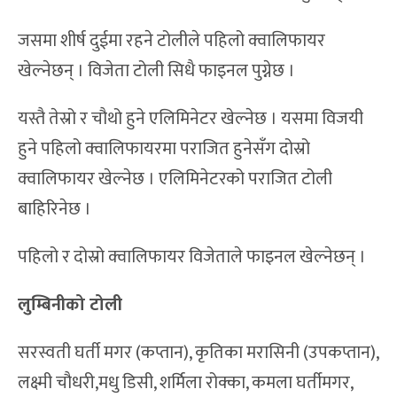
नेपाल क्रिकेट संघ क्यानको व्यस्थापनमा हुने प्रधानमन्त्री कप
महिला क्रिकेट टी-२० फर्म्याटमा खेलाइन्छ ।
पुस ५ देखि १८ गतेसम्म मुलपानी र त्रिवि क्रिकेट मैदानमा हुने
प्रतियोगितामा सात प्रदेश र एक विभागीय टोली
एपीएफसहित ८ टोलीले प्रतिस्पर्धा गर्नेछन् ।
यस्तै यस पटकदेखि क्यानले महिला क्रिकेटमा पनि धेरै खेल
गर्ने लक्ष्यसहित सिंगल राउण्डमा प्रतियोगिता गर्दैछ ।
प्रतियोगितामा सबै ८ वटै टोलीले एकअर्कासँग खेल्ने छन् र
अंक तालिकामा शीर्ष चारमा रहने टोली प्लेअफ पुग्नेछन् ।
जसमा शीर्ष दुईमा रहने टोलीले पहिलो क्वालिफायर
खेल्नेछन् । विजेता टोली सिधै फाइनल पुग्नेछ ।