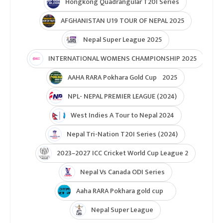
ICC Men T20 World Cup 2024
IPL 2024
Under Lights T20I Series 2026
ICC Womens T20 World Cup Global Qualifier 2026
NPL- Nepal Premier League 2025
ICC T20 World Cup Asia & East Asia-Pacific Qualifier
ICC T20 World Cup Asia-EAP Qaulifier 2025
Unity Cup Nepal vs West Indies 2025
ICC Womens T20 World Cup Asia Qualifier
ICC U19 MENS CWC Asia Qualifier
Hongkong Quadrangular T20I Series
AFGHANISTAN U19 TOUR OF NEPAL 2025
Nepal Super League 2025