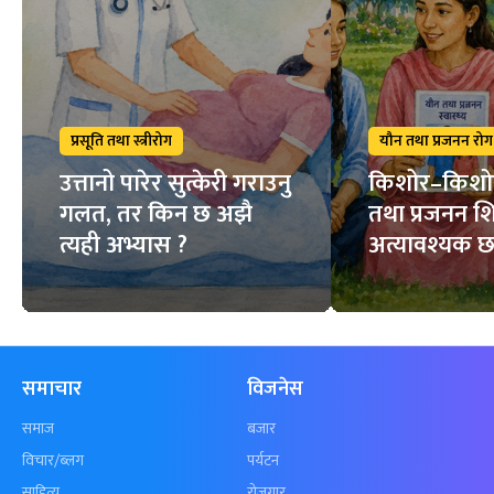
प्रसूति तथा स्त्रीरोग
यौन तथा प्रजनन रोग
उत्तानो पारेर सुत्केरी गराउनु
किशोर–किशो
गलत, तर किन छ अझै
तथा प्रजनन शि
त्यही अभ्यास ?
अत्यावश्यक छ
समाचार
विजनेस
समाज
बजार
विचार/ब्लग
पर्यटन
साहित्य
रोजगार