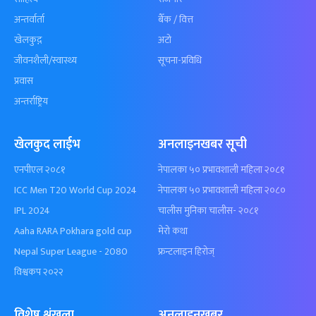
अन्तर्वार्ता
बैँक / वित्त
खेलकुद़़
अटो
जीवनशैली/स्वास्थ्य
सूचना-प्रविधि
प्रवास
अन्तर्राष्ट्रिय
खेलकुद लाईभ
अनलाइनखबर सूची
एनपीएल २०८१
नेपालका ५० प्रभावशाली महिला २०८१
ICC Men T20 World Cup 2024
नेपालका ५० प्रभावशाली महिला २०८०
IPL 2024
चालीस मुनिका चालीस- २०८१
Aaha RARA Pokhara gold cup
मेरो कथा
Nepal Super League - 2080
फ्रन्टलाइन हिरोज्
विश्वकप २०२२
विशेष श्रृंखला
अनलाइनखबर