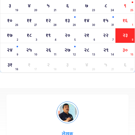
३
४
५
६
७
८
९
19
20
21
22
23
24
25
१०
११
१२
१३
१४
१५
१६
26
27
28
29
30
31
1
१७
१८
१९
२०
२१
२२
२३
2
3
4
5
6
7
8
२४
२५
२६
२७
२८
२९
३०
9
10
11
12
13
14
15
३१
१
२
३
४
५
६
16
17
18
19
20
21
22
लेखक