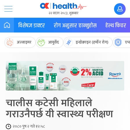
२२ साउन २०८३, शुक्रबार
विशेषज्ञ डाक्टर
रोग अनुसार छान्नुहोस
हेल्थ फिचर
अल्जाइमर
आयुर्वेद
इन्डोक्राइन (हर्मोन रोग)
एच
चालीस कटेसी महिलाले
गराउनैपर्छ यी स्वास्थ्य परीक्षण
२०८० पुष २ गते १२:५८