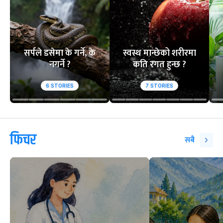
सर्पले डसेमा के गर्ने, के
स्वस्थ मान्छेको शरीरमा
नगर्ने ?
कति रगत हुन्छ ?
6
STORIES
7
STORIES
फिचर
सबै