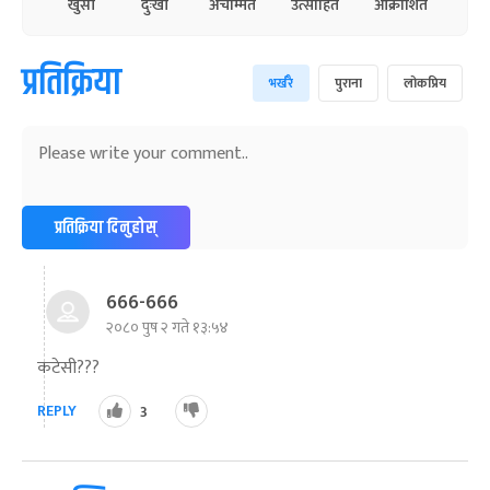
खुसी
दुःखी
अचम्मित
उत्साहित
आक्रोशित
प्रतिक्रिया
भर्खरै
पुराना
लोकप्रिय
प्रतिक्रिया दिनुहोस्
666-666
२०८० पुष २ गते १३:५४
कटेसी???
REPLY
3