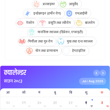
अल्जाइमर
आयुर्वेद
इन्डोक्राइन (हर्मोन रोग)
एचआईभी
नेत्ररोग
प्रसूति तथा स्त्रीरोग
बालरोग
मानसिक स्वास्थ्य (डिप्रेसन, एन्जाइटी)
मिर्गौला तथा मुत्र रोग
मुख तथा दन्त स्वास्थ्य
योग तथा प्राणायाम
हेपटाइटिस
क्यालेन्डर
साउन २०८३
Jul
Aug 2026
/
आ
सो
मं
बु
बि
शु
श
२८
२९
३०
३१
३२
१
२
12
13
14
15
16
17
18