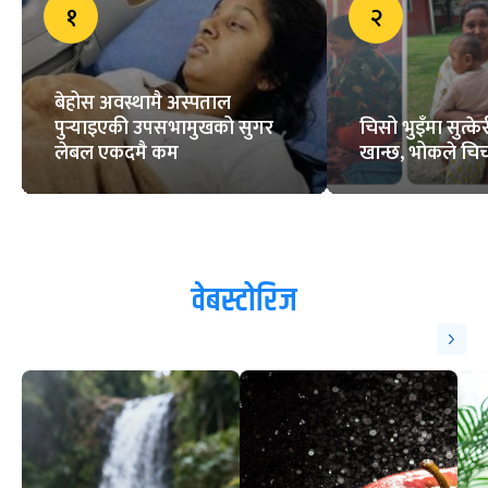
१
२
बेहोस अवस्थामै अस्पताल
पुर्‍याइएकी उपसभामुखको सुगर
चिसो भुइँमा सुत्
लेबल एकदमै कम
खान्छ, भोकले चिच्
वेबस्टोरिज