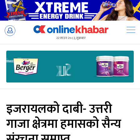
Skip
to
२२ साउन २०८३, शुक्रबार
content
इजरायलको दाबी- उत्तरी
गाजा क्षेत्रमा हमासको सैन्य
संरचना समाप्त