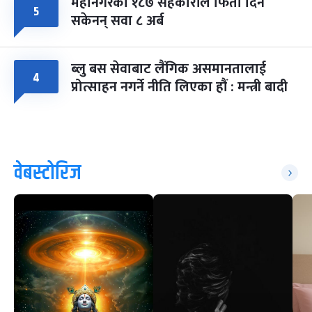
महानगरका १८७ सहकारीले फिर्ता दिन
५
सकेनन् सवा ८ अर्ब
ब्लु बस सेवाबाट लैंगिक असमानतालाई
४
प्रोत्साहन नगर्ने नीति लिएका हौं : मन्त्री बादी
वेबस्टोरिज