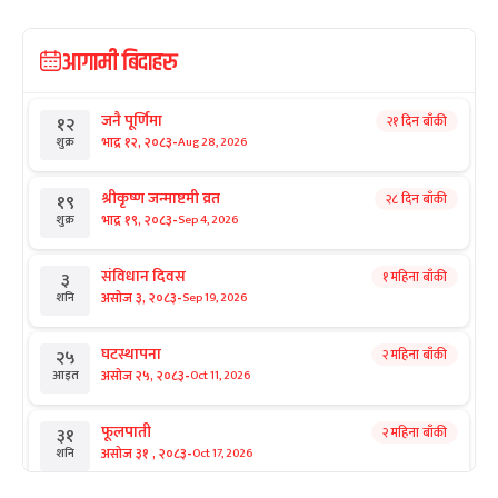
आगामी बिदाहरु
जनै पूर्णिमा
२१ दिन बाँकी
१२
-
भाद्र १२, २०८३
Aug 28, 2026
शुक्र
श्रीकृष्ण जन्माष्टमी व्रत
२८ दिन बाँकी
१९
-
भाद्र १९, २०८३
Sep 4, 2026
शुक्र
संविधान दिवस
१ महिना बाँकी
३
-
असोज ३, २०८३
Sep 19, 2026
शनि
घटस्थापना
२ महिना बाँकी
२५
-
असोज २५, २०८३
Oct 11, 2026
आइत
फूलपाती
२ महिना बाँकी
३१
-
असोज ३१ , २०८३
Oct 17, 2026
शनि