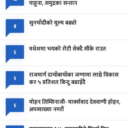
८
पाहुना, समुद्रका सन्तान
-
चैत्र ८, २०८३
Mar 22, 2027
सोम
सुनचाँदीको मूल्य बढ्यो
८
मधेशमा भयको रोटी सेक्दै सीके राउत
५
राजमार्ग दायाँबायाँका जग्गामा लाग्ने विकास
५
कर ५ प्रतिशत बिन्दु बढाइँदै
मोहन तिम्सिनाजी- मार्क्सवाद देववाणी होइन,
५
अपव्याख्या नगरौं