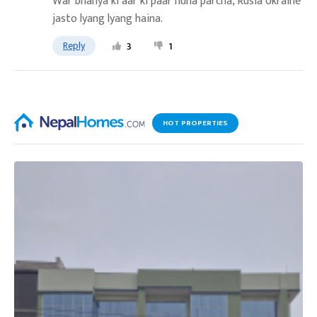
War bhanya ki aar ki paar huna parcha, Rusia Ukraine
jasto lyang lyang haina.
Reply
3
1
HOT PROPERTIES