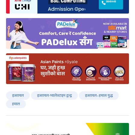
इजरायल
इजरायल-प्यालेस्टाइन द्वन्द्व
इजरायल–हमास युद्ध
हमाल