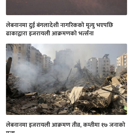
लेबनानमा दुई बंगलादेशी नागरिकको मृत्यु भएपछि
ढाकाद्वारा इजरायली आक्रमणको भर्त्सना
लेबनानमा इजरायली आक्रमण तीव्र, कम्तीमा १७ जनाको