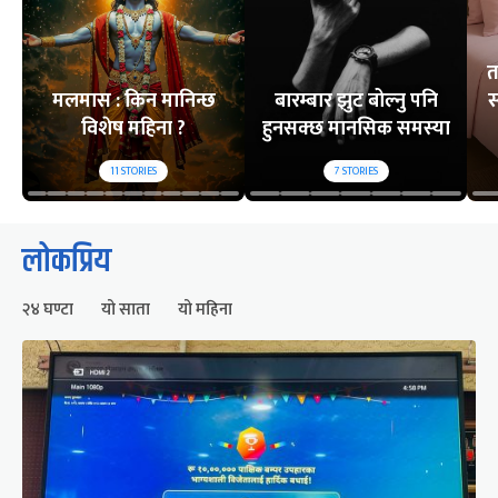
त
मलमास : किन मानिन्छ
बारम्बार झुट बोल्नु पनि
स
विशेष महिना ?
हुनसक्छ मानसिक समस्या
11
STORIES
7
STORIES
लोकप्रिय
२४ घण्टा
यो साता
यो महिना