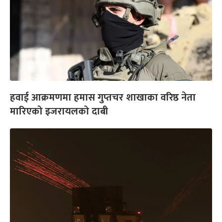
हवाई आक्रमणमा हमास गुप्तचर शाखाका वरिष्ठ नेता
मारिएको इजरायलको दाबी