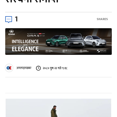
1
SHARES
अनलाइनखबर
२०८० पुष २२ गते ९:१८