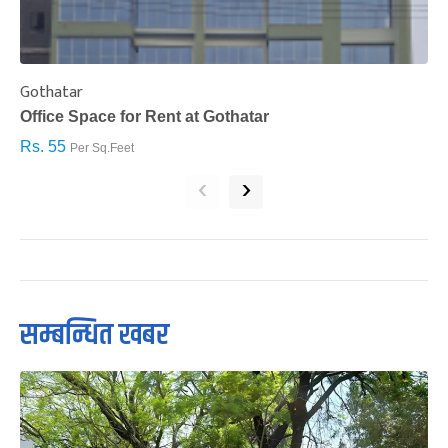
Gothatar
S
Office Space for Rent at Gothatar
H
Rs. 55
R
Per Sq.Feet
‹
›
सम्बन्धित खबर