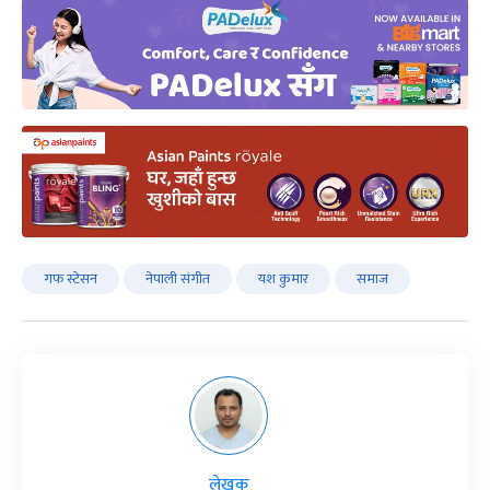
गफ स्टेसन
नेपाली संगीत
यश कुमार
समाज
लेखक