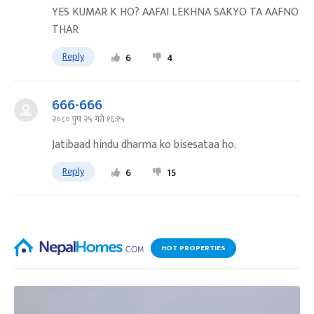
YES KUMAR K HO? AAFAI LEKHNA SAKYO TA AAFNO
THAR
Reply
6
4
666-666
२०८० पुष २५ गते १६:१५
Jatibaad hindu dharma ko bisesataa ho.
Reply
6
15
HOT PROPERTIES