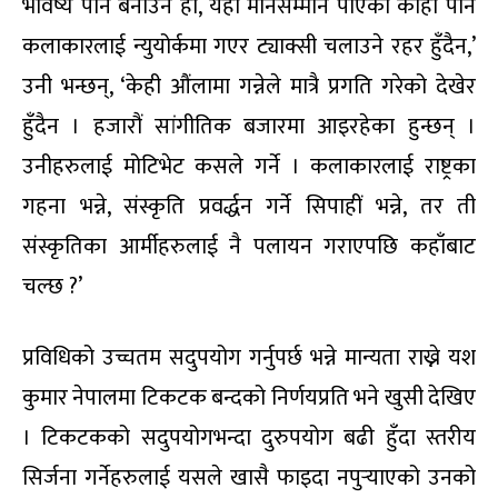
भविष्य पनि बनाउने हो, यहाँ मानसम्मान पाएको कोही पनि
कलाकारलाई न्युयोर्कमा गएर ट्याक्सी चलाउने रहर हुँदैन,’
उनी भन्छन्, ‘केही औंलामा गन्नेले मात्रै प्रगति गरेको देखेर
हुँदैन । हजारौं सांगीतिक बजारमा आइरहेका हुन्छन् ।
उनीहरुलाई मोटिभेट कसले गर्ने । कलाकारलाई राष्ट्रका
गहना भन्ने, संस्कृति प्रवर्द्धन गर्ने सिपाहीं भन्ने, तर ती
संस्कृतिका आर्मीहरुलाई नै पलायन गराएपछि कहाँबाट
चल्छ ?’
प्रविधिको उच्चतम सदुपयोग गर्नुपर्छ भन्ने मान्यता राख्ने यश
कुमार नेपालमा टिकटक बन्दको निर्णयप्रति भने खुसी देखिए
। टिकटकको सदुपयोगभन्दा दुरुपयोग बढी हुँदा स्तरीय
सिर्जना गर्नेहरुलाई यसले खासै फाइदा नपुर्‍याएको उनको