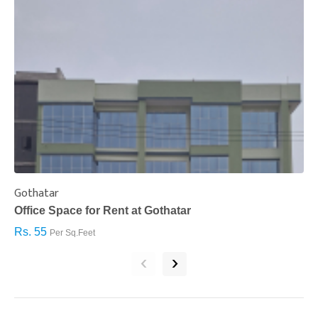
Gothatar
S
Office Space for Rent at Gothatar
H
Rs. 55
R
Per Sq.Feet
‹
›