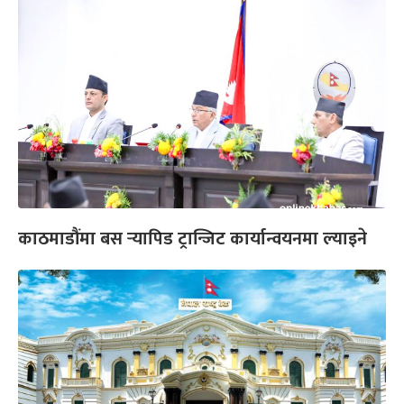
काठमाडौंमा बस र्‍यापिड ट्रान्जिट कार्यान्वयनमा ल्याइने