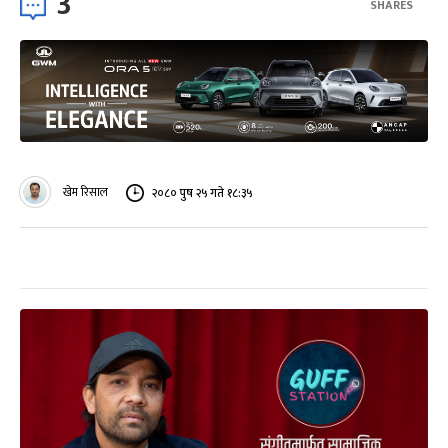
3
SHARES
खेम रिसाल
२०८० पुष २५ गते १८:३५