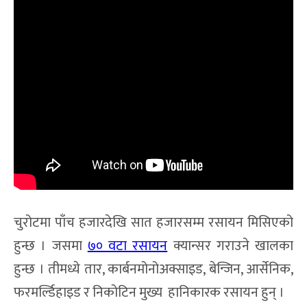
चुरोटमा पाँच हजारदेखि सात हजारसम्म रसायन मिसिएको
हुन्छ । जसमा
७० वटा रसायन
क्यान्सर गराउने खालका
हुन्छ । तीमध्ये तार, कार्बनमोनोअक्साइड, बेन्जिन, आर्सेनिक,
फरमर्ल्डिहाइड र निकोटिन मुख्य हानिकारक रसायन हुन् ।