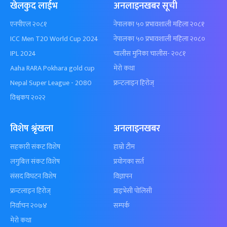
खेलकुद लाईभ
अनलाइनखबर सूची
एनपीएल २०८१
नेपालका ५० प्रभावशाली महिला २०८१
ICC Men T20 World Cup 2024
नेपालका ५० प्रभावशाली महिला २०८०
IPL 2024
चालीस मुनिका चालीस- २०८१
Aaha RARA Pokhara gold cup
मेरो कथा
Nepal Super League - 2080
फ्रन्टलाइन हिरोज्
विश्वकप २०२२
विशेष श्रृंखला
अनलाइनखबर
सहकारी संकट विशेष
हाम्रो टीम
लगुबित्त संकट विशेष
प्रयोगका सर्त
संसद विघटन विशेष
विज्ञापन
फ्रन्टलाइन हिरोज्
प्राइभेसी पोलिसी
निर्वाचन २०७४
सम्पर्क
मेरो कथा