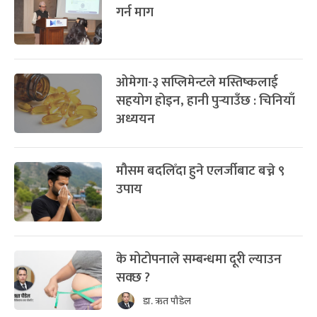
गर्न माग
ओमेगा-३ सप्लिमेन्टले मस्तिष्कलाई
सहयोग होइन, हानी पुर्‍याउँछ : चिनियाँ
अध्ययन
मौसम बदलिँदा हुने एलर्जीबाट बच्ने ९
उपाय
के मोटोपनाले सम्बन्धमा दूरी ल्याउन
सक्छ ?
डा. ऋत पौडेल