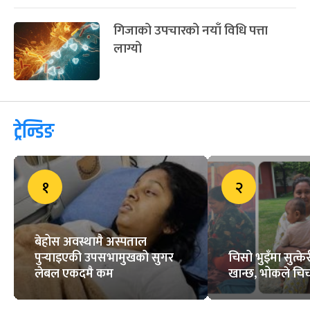
गिजाको उपचारको नयाँ विधि पत्ता
लाग्यो
ट्रेन्डिङ
१
२
बेहोस अवस्थामै अस्पताल
पुर्‍याइएकी उपसभामुखको सुगर
चिसो भुइँमा सुत्
लेबल एकदमै कम
खान्छ, भोकले चिच्