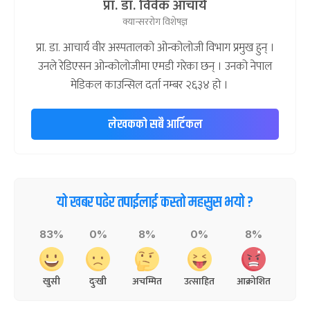
प्रा. डा. विवेक आचार्य
क्यान्सररोग विशेषज्ञ
प्रा. डा. आचार्य वीर अस्पतालको ओन्कोलोजी विभाग प्रमुख हुन् ।
उनले रेडिएसन ओन्कोलोजीमा एमडी गरेका छन् । उनको नेपाल
मेडिकल काउन्सिल दर्ता नम्बर २६३४ हो ।
लेखकको सबै आर्टिकल
यो खबर पढेर तपाईलाई कस्तो महसुस भयो ?
83%
0%
8%
0%
8%
खुसी
दुःखी
अचम्मित
उत्साहित
आक्रोशित