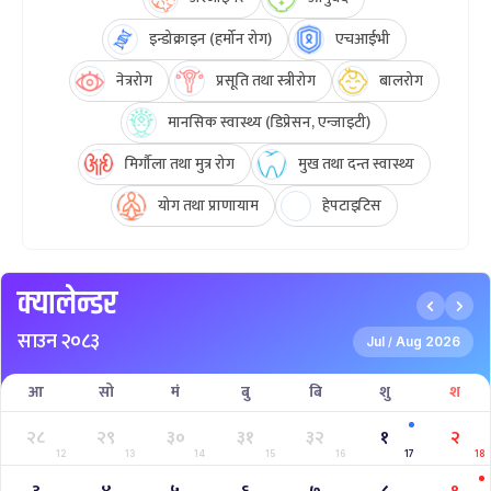
इन्डोक्राइन (हर्मोन रोग)
एचआईभी
नेत्ररोग
प्रसूति तथा स्त्रीरोग
बालरोग
मानसिक स्वास्थ्य (डिप्रेसन, एन्जाइटी)
मिर्गौला तथा मुत्र रोग
मुख तथा दन्त स्वास्थ्य
योग तथा प्राणायाम
हेपटाइटिस
क्यालेन्डर
साउन २०८३
Jul
Aug 2026
/
आ
सो
मं
बु
बि
शु
श
२८
२९
३०
३१
३२
१
२
12
13
14
15
16
17
18