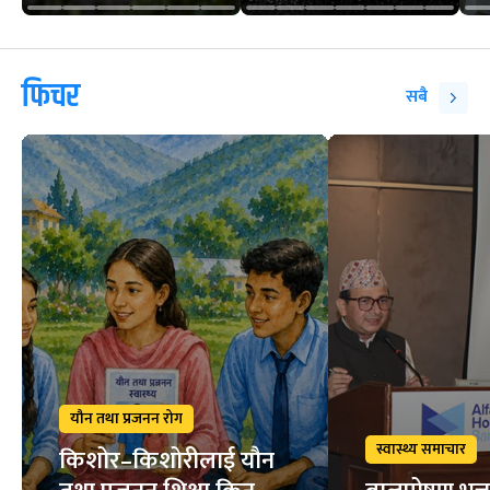
फिचर
सबै
यौन तथा प्रजनन रोग
स्वास्थ्य समाचार
किशोर–किशोरीलाई यौन