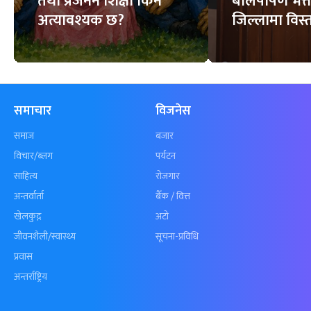
तथा प्रजनन शिक्षा किन
बालपोषण भत्त
अत्यावश्यक छ?
जिल्लामा विस्त
समाचार
विजनेस
समाज
बजार
विचार/ब्लग
पर्यटन
साहित्य
रोजगार
अन्तर्वार्ता
बैँक / वित्त
खेलकुद़़
अटो
जीवनशैली/स्वास्थ्य
सूचना-प्रविधि
प्रवास
अन्तर्राष्ट्रिय