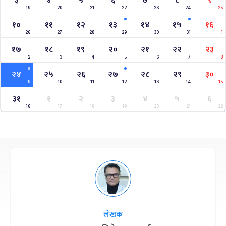
३
४
५
६
७
८
९
19
20
21
22
23
24
25
१०
११
१२
१३
१४
१५
१६
26
27
28
29
30
31
1
१७
१८
१९
२०
२१
२२
२३
2
3
4
5
6
7
8
२४
२५
२६
२७
२८
२९
३०
9
10
11
12
13
14
15
३१
१
२
३
४
५
६
16
17
18
19
20
21
22
लेखक