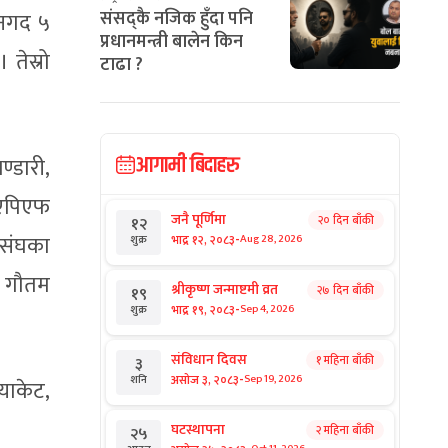
संसद्कै नजिक हुँदा पनि
 नगद ५
प्रधानमन्त्री बालेन किन
 तेस्रो
टाढा ?
आगामी बिदाहरु
्डारी,
ल एपिएफ
जनै पूर्णिमा
२० दिन बाँकी
१२
-
न संघका
भाद्र १२, २०८३
Aug 28, 2026
शुक्र
ल गौतम
श्रीकृष्ण जन्माष्टमी व्रत
२७ दिन बाँकी
१९
-
भाद्र १९, २०८३
Sep 4, 2026
शुक्र
संविधान दिवस
१ महिना बाँकी
३
-
असोज ३, २०८३
Sep 19, 2026
शनि
‍याकेट,
घटस्थापना
२ महिना बाँकी
२५