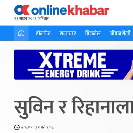
२३ साउन २०८३, शनिबार
होमपेज
समाचार
बिजनेस
जीवनशैली
सुविन र रिहानाल
२०८० माघ १ गते ९:०६