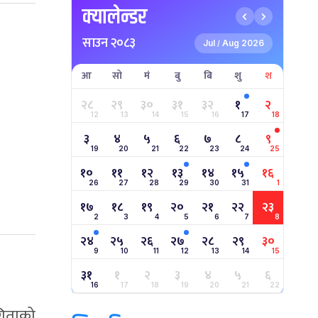
क्यालेन्डर
साउन २०८३
Jul
Aug 2026
/
आ
सो
मं
बु
बि
शु
श
२८
२९
३०
३१
३२
१
२
12
13
14
15
16
17
18
३
४
५
६
७
८
९
19
20
21
22
23
24
25
१०
११
१२
१३
१४
१५
१६
26
27
28
29
30
31
1
१७
१८
१९
२०
२१
२२
२३
2
3
4
5
6
7
8
२४
२५
२६
२७
२८
२९
३०
9
10
11
12
13
14
15
३१
१
२
३
४
५
६
16
17
18
19
20
21
22
गिताको