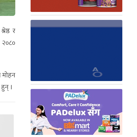
रेष्ठ र
ज २०८०
े मोहन
हुन् ।