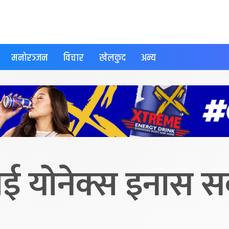
मनोरञ्जन
विचार
खेलकुद
अन्य
ाई योनेक्स इनास स