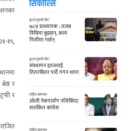
सिफारिस
डेशनका
छुटाउनुभयो कि?
७८४ प्राध्यापक : तलब
त्रिविमा बुझ्छन्, काम
निजीमा गर्छन्
२१-१९,
छुटाउनुभयो कि?
संस्थापन इतरलाई
स्थानमा
तितरबितर पार्दै गगन थापा
ेष्ठ र
्रफी र
राष्ट्रिय समाचार
ओली नेकपासँग नजिकिँदा
सशंकित कांग्रेस
 पराजित
राष्ट्रिय समाचार