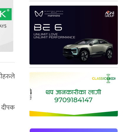
ीहरुले
्फ दीपक