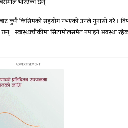
िरामीले भरिएका छन् ।
रबाट कुनै किसिमको सहयोग नभएको उनले गुनासो गरे । विपन
न् । स्वास्थ्यचौकीमा सिटामोलसमेत नपाइने अवस्था रहे