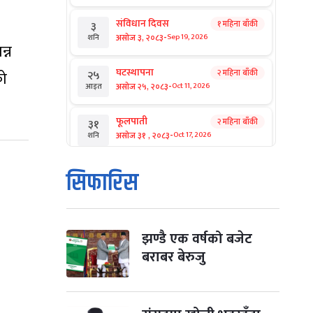
संविधान दिवस
१ महिना बाँकी
३
-
असोज ३, २०८३
Sep 19, 2026
शनि
्न
घटस्थापना
२ महिना बाँकी
को
२५
-
असोज २५, २०८३
Oct 11, 2026
आइत
फूलपाती
२ महिना बाँकी
३१
-
असोज ३१ , २०८३
Oct 17, 2026
शनि
कार्तिक सङ्क्रान्ति
२ महिना बाँकी
१
सिफारिस
-
कार्तिक १, २०८३
Oct 18, 2026
आइत
महानवमी
२ महिना बाँकी
३
-
कार्तिक ३, २०८३
Oct 20, 2026
मंगल
झण्डै एक वर्षको बजेट
बराबर बेरुजु
विजयादशमी
२ महिना बाँकी
४
-
कार्तिक ४, २०८३
Oct 21, 2026
बुध