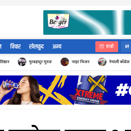
न
विचार
खेलकुद
अन्य
पात्रो
रतिष्ठान
पुरबहादुर गुरुङ
नाइट भिजन
नेपाली काँग्रेस