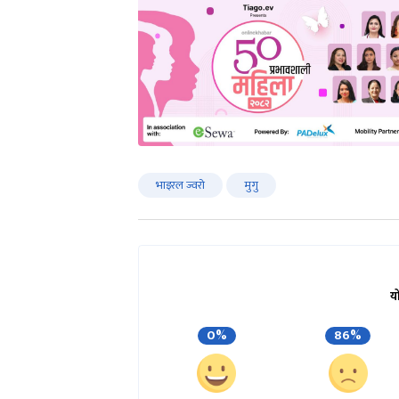
भाइरल ज्वरो
मुगु
य
0%
86%