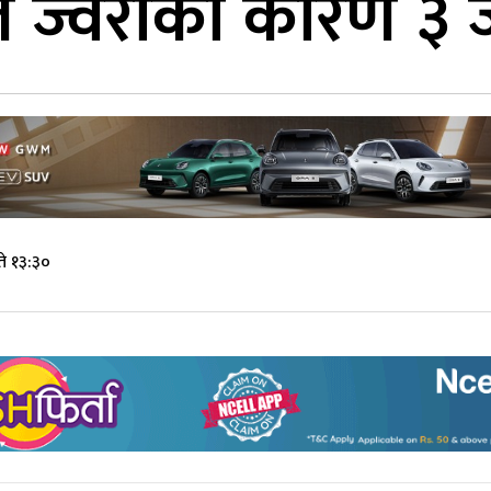
ल ज्वरोका कारण ३ ज
े १३:३०