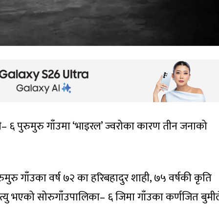
ी– ६ पुरुमुरु गाँउमा ‘भाइरल’ ज्वरोका कारण तीन जनाको
ुमुरु गाँउका वर्ष ७२ का हरिबहादुर शाही, ७५ वर्षकी कृति
मृत्यु भएको सोरुगाँउपालिका– ६ जिमा गाँउका कर्णजित बुमील