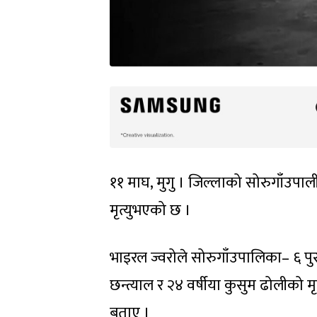
११ माघ, मुगु । जिल्लाको सोरुगाँउपाल
मृत्युभएको छ ।
भाइरल ज्वरोले सोरुगाँउपालिका– ६ पुर
छन्त्याल र २४ वर्षीया कुसुम ढोलीको 
बताए ।