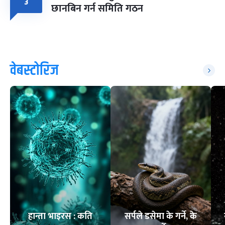
३
छानबिन गर्न समिति गठन
वेबस्टोरिज
हान्ता भाइरस : कति
सर्पले डसेमा के गर्ने, के