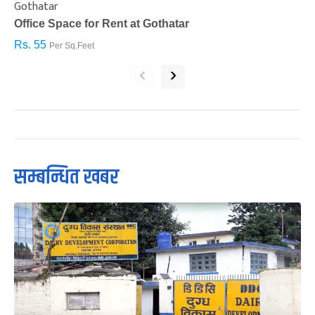
Gothatar
S
Office Space for Rent at Gothatar
H
Rs. 55
R
Per Sq.Feet
‹
›
सम्बन्धित खबर