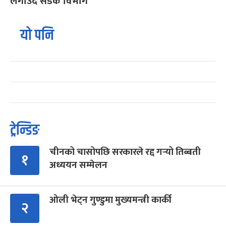
लगाउँदै सडक विभाग
यो पनि
ट्रेन्डिङ
चीनको चासोपछि सरकारले रद्द गर्‍यो तिब्बती
१
अध्ययन सम्मेलन
ओली भेट्न गुण्डुमा मुख्यमन्त्री कार्की
२