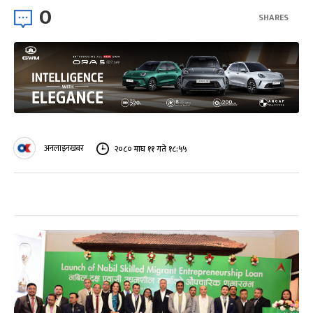
0
SHARES
अनलाइनखबर
२०८० माघ ११ गते १८:५५