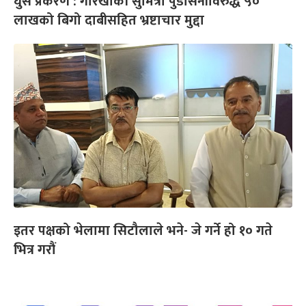
घुस प्रकरण : गोरखाकी सुमित्रा पुडासैनीविरुद्ध ५०
लाखको बिगो दाबीसहित भ्रष्टाचार मुद्दा
इतर पक्षको भेलामा सिटौलाले भने- जे गर्ने हो १० गते
भित्र गरौं