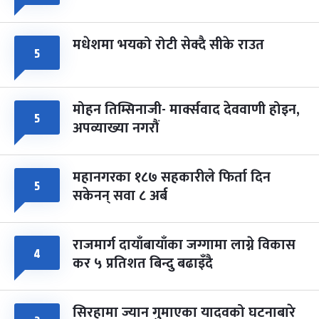
मधेशमा भयको रोटी सेक्दै सीके राउत
५
मोहन तिम्सिनाजी- मार्क्सवाद देववाणी होइन,
५
अपव्याख्या नगरौं
महानगरका १८७ सहकारीले फिर्ता दिन
५
सकेनन् सवा ८ अर्ब
राजमार्ग दायाँबायाँका जग्गामा लाग्ने विकास
४
कर ५ प्रतिशत बिन्दु बढाइँदै
सिरहामा ज्यान गुमाएका यादवको घटनाबारे