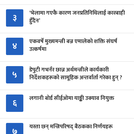
‘भेलामा गएकै कारण जनप्रतिनिधिलाई कारबाही
३
हुँदैन’
एकवर्षे मुख्यमन्त्री बन्न एमालेको शक्ति संघर्ष
४
उत्कर्षमा
डेपुटी गभर्नर छान्न अर्थमन्त्रीले कार्यकारी
५
निर्देशकहरूको सामूहिक अन्तर्वार्ता गरेका हुन् ?
लगानी बोर्ड सीईओमा याङ्की उक्याव नियुक्त
६
यस्ता छन् मन्त्रिपरिषद् बैठकका निर्णयहरू
७