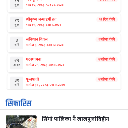
१२
-
भाद्र १२, २०८३
Aug 28, 2026
शुक्र
श्रीकृष्ण जन्माष्टमी व्रत
२९ दिन बाँकी
१९
-
भाद्र १९, २०८३
Sep 4, 2026
शुक्र
संविधान दिवस
१ महिना बाँकी
३
-
असोज ३, २०८३
Sep 19, 2026
शनि
घटस्थापना
२ महिना बाँकी
२५
-
असोज २५, २०८३
Oct 11, 2026
आइत
फूलपाती
२ महिना बाँकी
३१
-
असोज ३१ , २०८३
Oct 17, 2026
शनि
कार्तिक सङ्क्रान्ति
२ महिना बाँकी
१
सिफारिस
-
कार्तिक १, २०८३
Oct 18, 2026
आइत
सिंगो पालिका नै लालपुर्जाविहीन
महानवमी
२ महिना बाँकी
३
-
कार्तिक ३, २०८३
Oct 20, 2026
मंगल