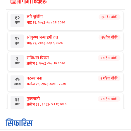
आगामी बिदाहरु
जनै पूर्णिमा
१८ दिन बाँकी
१२
-
भाद्र १२, २०८३
Aug 28, 2026
शुक्र
श्रीकृष्ण जन्माष्टमी व्रत
२५ दिन बाँकी
१९
-
भाद्र १९, २०८३
Sep 4, 2026
शुक्र
संविधान दिवस
१ महिना बाँकी
३
-
असोज ३, २०८३
Sep 19, 2026
शनि
घटस्थापना
२ महिना बाँकी
२५
-
असोज २५, २०८३
Oct 11, 2026
आइत
फूलपाती
२ महिना बाँकी
३१
-
असोज ३१ , २०८३
Oct 17, 2026
शनि
कार्तिक सङ्क्रान्ति
२ महिना बाँकी
१
सिफारिस
-
कार्तिक १, २०८३
Oct 18, 2026
आइत