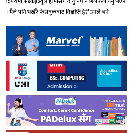
विषयमा अध्यक्षज्यूले हामीसँग त कुनैपनि छलफल गर्नु भएन
। मैले पनि भर्खरै फेसबुकबाट विज्ञप्ति हेरेँ’ उनले भने ।