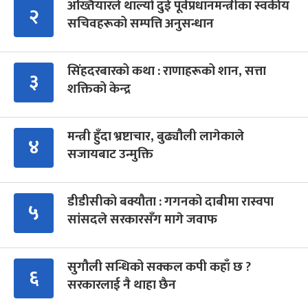
अख्तियारले थाल्यो दुई पूर्वप्रधानमन्त्रीका स्वकीय
२
सचिवहरूको सम्पत्ति अनुसन्धान
सिंहदरबारको कथा : राणाहरूको शान, सत्ता
३
शक्तिको केन्द्र
मन्त्री हुँदा भ्रष्टाचार, बुढ्यौली लागेकाले
४
सजायबाट उन्मुक्ति
डीडीसीको बक्यौता : गगनको दाबीमा रास्वपा
५
सांसदले सरकारसँग मागे जवाफ
सुगौली सन्धिको सक्कल कपी कहाँ छ ?
६
सरकारलाई नै थाहा छैन