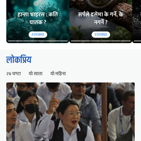
हान्ता भाइरस : कति
सर्पले डसेमा के गर्ने, के
घातक ?
नगर्ने ?
8
STORIES
6
STORIES
लोकप्रिय
२४ घण्टा
यो साता
यो महिना