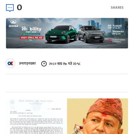
0
SHARES
अनलाइनखबर
२०८० माघ १७ गते २२:५८