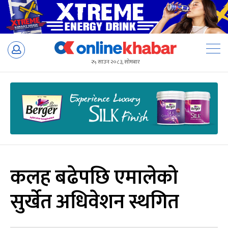
Skip
to
२५ साउन २०८३, सोमबार
content
कलह बढेपछि एमालेको
सुर्खेत अधिवेशन स्थगित