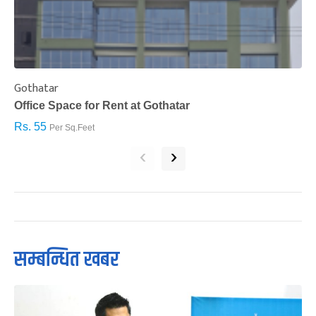
Gothatar
S
Office Space for Rent at Gothatar
H
Rs. 55
R
Per Sq.Feet
‹
›
सम्बन्धित खबर