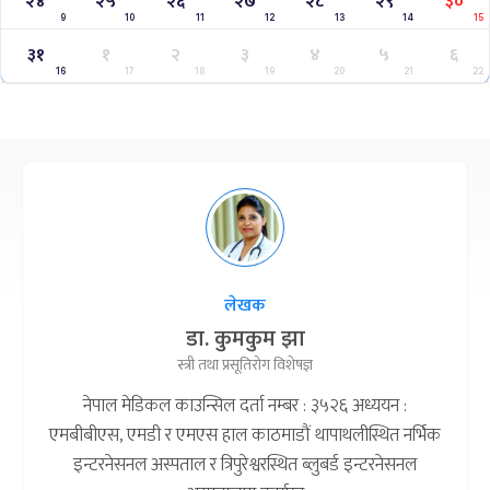
२४
२५
२६
२७
२८
२९
३०
9
10
11
12
13
14
15
३१
१
२
३
४
५
६
16
17
18
19
20
21
22
लेखक
डा. कुमकुम झा
स्त्री तथा प्रसूतिरोग विशेषज्ञ
नेपाल मेडिकल काउन्सिल दर्ता नम्बर : ३५२६ अध्ययन :
एमबीबीएस, एमडी र एमएस हाल काठमाडौं थापाथलीस्थित नर्भिक
इन्टरनेसनल अस्पताल र त्रिपुरेश्वरस्थित ब्लुबर्ड इन्टरनेसनल