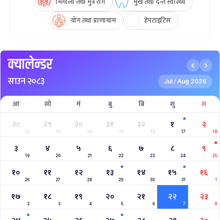
मिर्गौला तथा मुत्र रोग
मुख तथा दन्त स्वास्थ्य
योग तथा प्राणायाम
हेपटाइटिस
क्यालेन्डर
साउन २०८३
Jul
Aug 2026
/
आ
सो
मं
बु
बि
शु
श
२८
२९
३०
३१
३२
१
२
12
13
14
15
16
17
18
३
४
५
६
७
८
९
19
20
21
22
23
24
25
१०
११
१२
१३
१४
१५
१६
26
27
28
29
30
31
1
१७
१८
१९
२०
२१
२२
२३
2
3
4
5
6
7
8