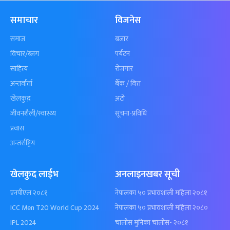
समाचार
विजनेस
समाज
बजार
विचार/ब्लग
पर्यटन
साहित्य
रोजगार
अन्तर्वार्ता
बैँक / वित्त
खेलकुद़़
अटो
जीवनशैली/स्वास्थ्य
सूचना-प्रविधि
प्रवास
अन्तर्राष्ट्रिय
खेलकुद लाईभ
अनलाइनखबर सूची
एनपीएल २०८१
नेपालका ५० प्रभावशाली महिला २०८१
ICC Men T20 World Cup 2024
नेपालका ५० प्रभावशाली महिला २०८०
IPL 2024
चालीस मुनिका चालीस- २०८१