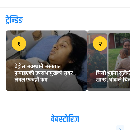
ट्रेन्डिङ
१
२
बेहोस अवस्थामै अस्पताल
पुर्‍याइएकी उपसभामुखको सुगर
चिसो भुइँमा सुत्
लेबल एकदमै कम
खान्छ, भोकले चिच्
वेबस्टोरिज