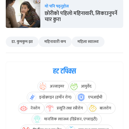
यो पनि पढ्नुहोस
छोरीको पहिलो महिनावारी, सिकाउनुपर्ने
चार कुरा
डा. कुमकुम झा
महिनावारी कप
महिला स्वास्थ्य
हट टपिक्स
अल्जाइमर
आयुर्वेद
इन्डोक्राइन (हर्मोन रोग)
एचआईभी
नेत्ररोग
प्रसूति तथा स्त्रीरोग
बालरोग
मानसिक स्वास्थ्य (डिप्रेसन, एन्जाइटी)