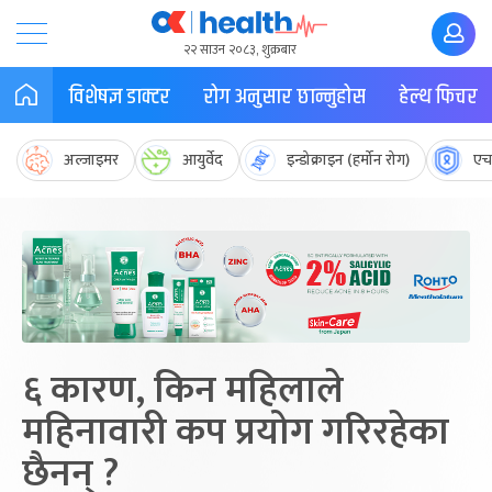
२२ साउन २०८३, शुक्रबार
विशेषज्ञ डाक्टर
रोग अनुसार छान्नुहोस
हेल्थ फिचर
अल्जाइमर
आयुर्वेद
इन्डोक्राइन (हर्मोन रोग)
एच
६ कारण, किन महिलाले
महिनावारी कप प्रयोग गरिरहेका
छैनन् ?