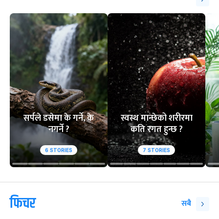
सर्पले डसेमा के गर्ने, के
स्वस्थ मान्छेको शरीरमा
नगर्ने ?
कति रगत हुन्छ ?
6
STORIES
7
STORIES
फिचर
सबै