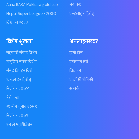
Aaha RARA Pokhara gold cup
मेरो कथा
Nepal Super League - 2080
फ्रन्टलाइन हिरोज्
विश्वकप २०२२
विशेष श्रृंखला
अनलाइनखबर
सहकारी संकट विशेष
हाम्रो टीम
लगुबित्त संकट विशेष
प्रयोगका सर्त
संसद विघटन विशेष
विज्ञापन
फ्रन्टलाइन हिरोज्
प्राइभेसी पोलिसी
निर्वाचन २०७४
सम्पर्क
मेरो कथा
स्थानीय चुनाव २०७९
निर्वाचन २०७९
एमाले महाधिवेशन