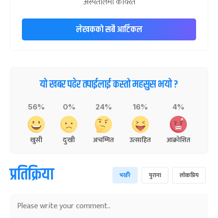
अस्पतालमा कार्यरत
लेखकको सबै आर्टिकल
यो खबर पढेर तपाईलाई कस्तो महसुस भयो ?
56%
0%
24%
16%
4%
खुसी
दुःखी
अचम्मित
उत्साहित
आक्रोशित
प्रतिक्रिया
भर्खरै
पुराना
लोकप्रिय