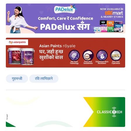
गृहमन्त्री
रवि लामिछाने