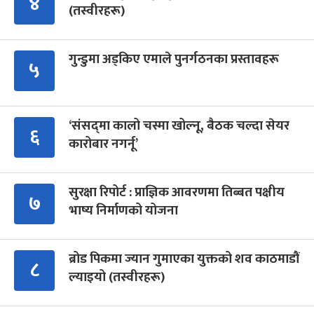
४
(तस्वीरहरू)
गुन्डुमा अड्किए एमाले पुनर्गठनका प्रस्तावहरू
५
‘संसद्‍मा कालो चस्मा खोल्नू, बैठक चल्दा सेयर
६
कारोबार नगर्नू’
सुरक्षा रिपोर्ट : प्राज्ञिक आवरणमा तिब्बत पक्षीय
७
भाष्य निर्माणको योजना
ब्रोड पिकमा ज्यान गुमाएका युक्तको शव काठमाडौं
८
ल्याइयो (तस्वीरहरू)