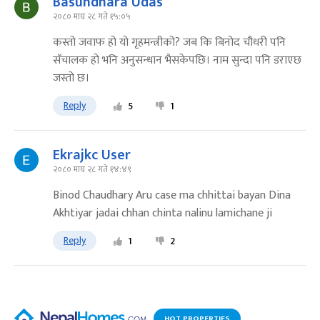
Basundhara Udas
२०८० माघ २८ गते १५:०५
कस्तो जवाफ हो यो गृहमन्त्रीको? जब कि बिनोद चौधरी पनि
सॅचालक हो भनि अनुसन्धान भैसकेपछि। नाम सुन्दा पनि डराएछ
जस्तो छ।
Reply
5
1
Ekrajkc User
२०८० माघ २८ गते १४:४९
Binod Chaudhary Aru case ma chhittai bayan Dina
Akhtiyar jadai chhan chinta nalinu lamichane ji
Reply
1
2
HOT PROPERTIES