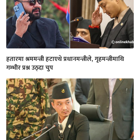
हतारमा श्रममन्त्री हटाएथे प्रधानमन्त्रीले, गृहमन्त्रीमाथि
गम्भीर प्रश्न उठ्दा चुप