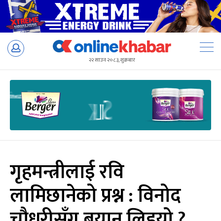
Skip
to
२२ साउन २०८३, शुक्रबार
content
गृहमन्त्रीलाई रवि
लामिछानेको प्रश्न : विनोद
चौधरीसँग बयान लिइयो ?