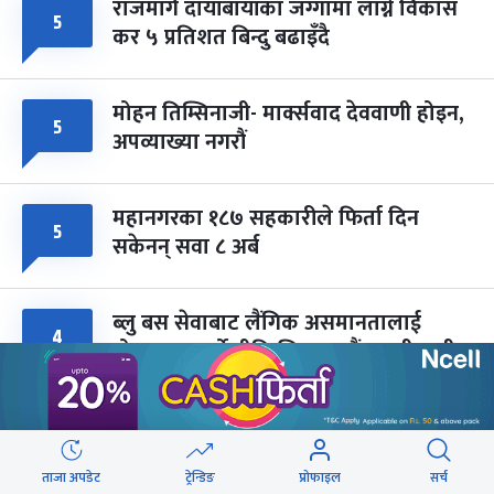
राजमार्ग दायाँबायाँका जग्गामा लाग्ने विकास
५
कर ५ प्रतिशत बिन्दु बढाइँदै
मोहन तिम्सिनाजी- मार्क्सवाद देववाणी होइन,
५
अपव्याख्या नगरौं
महानगरका १८७ सहकारीले फिर्ता दिन
५
सकेनन् सवा ८ अर्ब
ब्लु बस सेवाबाट लैंगिक असमानतालाई
४
प्रोत्साहन नगर्ने नीति लिएका हौं : मन्त्री बादी
वेबस्टोरिज
ताजा अपडेट
ट्रेन्डिङ
प्रोफाइल
सर्च