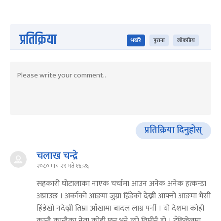
प्रतिक्रिया
भर्खरै
पुराना
लोकप्रिय
प्रतिक्रिया दिनुहोस्
चलाख चन्द्रे
२०८० माघ २९ गते १६:२६
सहकारी घोटालाका नाएक चर्चामा आउन अनेक अनेक हत्कन्डा
अप्नाउछ । अर्काको आङमा जुम्रा हिंडेको देख्नी आफ्नो आङमा भैंसी
हिंडेखो नदेख्नी तिम्रा आँखामा बादल लाग्न पर्नी । यो देशमा कोही
कान्डै कान्डैका नेता कोही छन भने त्यो तिमीनै हो । टुँडिखेलमा