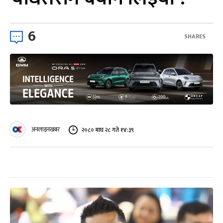
6
SHARES
अनलाइनखबर
२०८० माघ २८ गते १४:३९