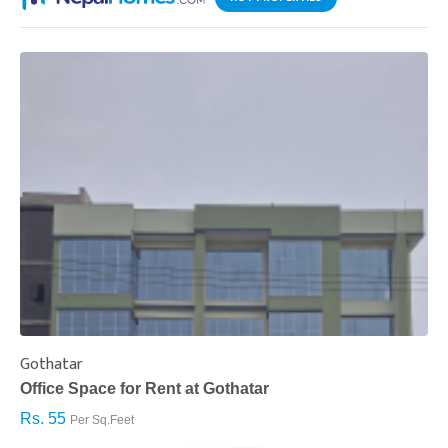
Gothatar
S
Office Space for Rent at Gothatar
H
Rs. 55
R
Per Sq.Feet