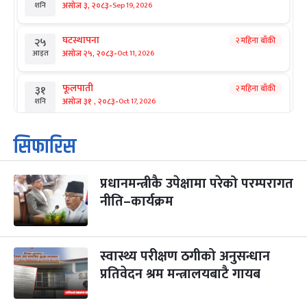
-
असोज ३, २०८३
Sep 19, 2026
शनि
घटस्थापना
२ महिना बाँकी
२५
-
असोज २५, २०८३
Oct 11, 2026
आइत
फूलपाती
२ महिना बाँकी
३१
-
असोज ३१ , २०८३
Oct 17, 2026
शनि
कार्तिक सङ्क्रान्ति
२ महिना बाँकी
१
सिफारिस
-
कार्तिक १, २०८३
Oct 18, 2026
आइत
प्रधानमन्त्रीकै उपेक्षामा परेको परम्परागत
महानवमी
२ महिना बाँकी
३
-
नीति–कार्यक्रम
कार्तिक ३, २०८३
Oct 20, 2026
मंगल
विजयादशमी
२ महिना बाँकी
४
-
कार्तिक ४, २०८३
Oct 21, 2026
बुध
स्वास्थ्य परीक्षण ठगीको अनुसन्धान
प्रतिवेदन श्रम मन्त्रालयबाटै गायब
पापा‌ङ्कुशा एकादशी व्रत
२ महिना बाँकी
५
-
कार्तिक ५, २०८३
Oct 22, 2026
बिहि