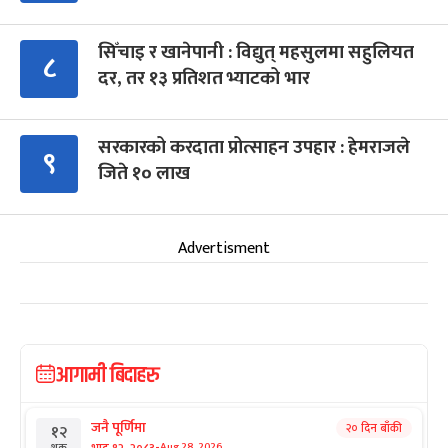
सिँचाइ र खानेपानी : विद्युत् महसुलमा सहुलियत
८
दर, तर १३ प्रतिशत भ्याटको भार
सरकारको करदाता प्रोत्साहन उपहार : हेमराजले
९
जिते १० लाख
Advertisment
आगामी बिदाहरु
जनै पूर्णिमा
२० दिन बाँकी
१२
-
भाद्र १२, २०८३
Aug 28, 2026
शुक्र