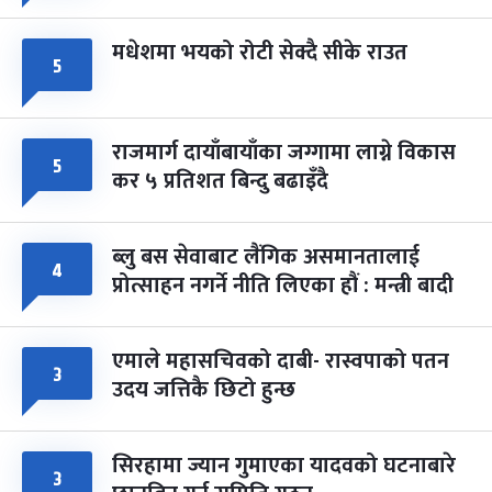
मधेशमा भयको रोटी सेक्दै सीके राउत
५
राजमार्ग दायाँबायाँका जग्गामा लाग्ने विकास
५
कर ५ प्रतिशत बिन्दु बढाइँदै
ब्लु बस सेवाबाट लैंगिक असमानतालाई
४
प्रोत्साहन नगर्ने नीति लिएका हौं : मन्त्री बादी
एमाले महासचिवको दाबी- रास्वपाको पतन
३
उदय जत्तिकै छिटो हुन्छ
सिरहामा ज्यान गुमाएका यादवको घटनाबारे
३