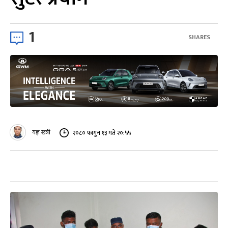
1
SHARES
यज्ञ खत्री
२०८० फागुन १३ गते २०:५५