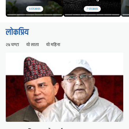
6
STORIES
7
STORIES
लोकप्रिय
२४ घण्टा
यो साता
यो महिना