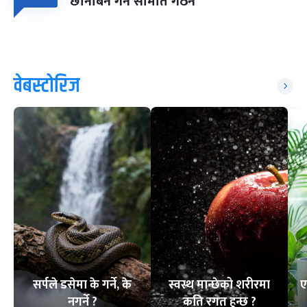
छानबिन गर्न समिति गठन
वेबस्टोरिज
सर्पले डसेमा के गर्ने, के
स्वस्थ मान्छेको शरीरमा
ए
नगर्ने ?
कति रगत हुन्छ ?