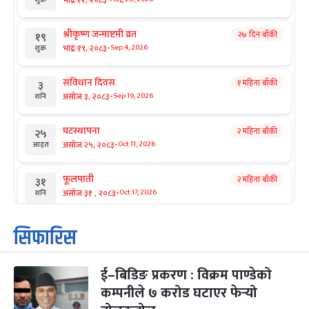
श्रीकृष्ण जन्माष्टमी व्रत
२७ दिन बाँकी
१९
-
भाद्र १९, २०८३
Sep 4, 2026
शुक्र
संविधान दिवस
१ महिना बाँकी
३
-
असोज ३, २०८३
Sep 19, 2026
शनि
घटस्थापना
२ महिना बाँकी
२५
-
असोज २५, २०८३
Oct 11, 2026
आइत
फूलपाती
२ महिना बाँकी
३१
-
असोज ३१ , २०८३
Oct 17, 2026
शनि
कार्तिक सङ्क्रान्ति
२ महिना बाँकी
१
सिफारिस
-
कार्तिक १, २०८३
Oct 18, 2026
आइत
ई–बिडिङ प्रकरण : विक्रम पाण्डेको
महानवमी
२ महिना बाँकी
३
-
कम्पनीले ७ करोड घटाएर फेर्‍यो
कार्तिक ३, २०८३
Oct 20, 2026
मंगल