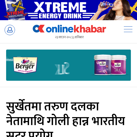
Skip
to
२३ साउन २०८३, शनिबार
content
सुर्खेतमा तरुण दलका
नेतामाथि गोली हान्न भारतीय
सुटर प्रयोग