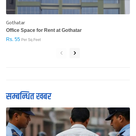
Gothatar
S
Office Space for Rent at Gothatar
H
Rs. 55
R
Per Sq.Feet
‹
›
सम्बन्धित खबर