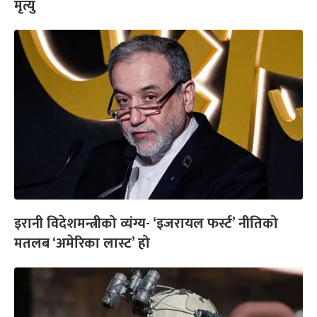
मृत्यु
इरानी विदेशमन्त्रीको व्यंग्य- ‘इजरायल फर्स्ट’ नीतिको
मतलब ‘अमेरिका लास्ट’ हो