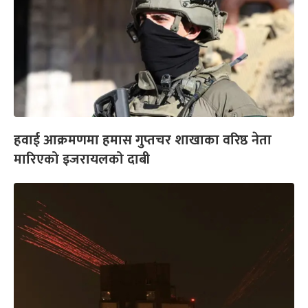
हवाई आक्रमणमा हमास गुप्तचर शाखाका वरिष्ठ नेता
मारिएको इजरायलको दाबी