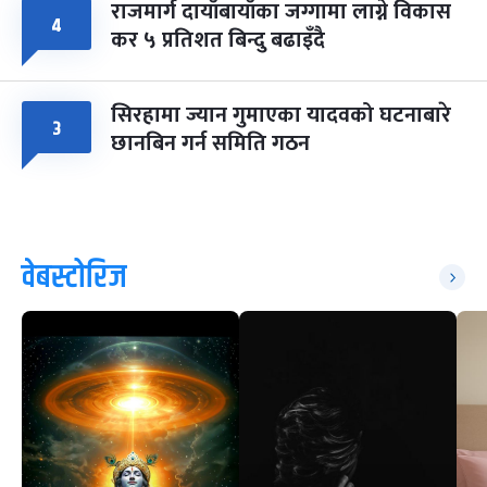
राजमार्ग दायाँबायाँका जग्गामा लाग्ने विकास
४
कर ५ प्रतिशत बिन्दु बढाइँदै
सिरहामा ज्यान गुमाएका यादवको घटनाबारे
३
छानबिन गर्न समिति गठन
वेबस्टोरिज