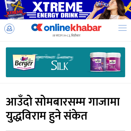
Skip
to
२१ साउन २०८३, बिहीबार
content
आउँदो सोमबारसम्म गाजामा
युद्धविराम हुने संकेत