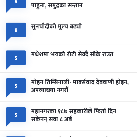
९
फागुपूर्णिमा
७ महिना बाँकी
८
पाहुना, समुद्रका सन्तान
-
चैत्र ८, २०८३
Mar 22, 2027
सोम
सुनचाँदीको मूल्य बढ्यो
८
मधेशमा भयको रोटी सेक्दै सीके राउत
५
मोहन तिम्सिनाजी- मार्क्सवाद देववाणी होइन,
५
अपव्याख्या नगरौं
महानगरका १८७ सहकारीले फिर्ता दिन
५
सकेनन् सवा ८ अर्ब