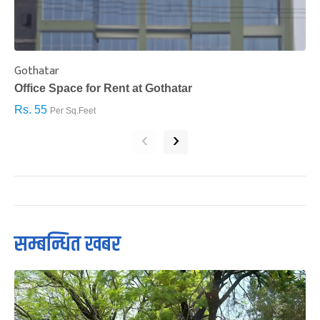
Gothatar
S
Office Space for Rent at Gothatar
H
Rs. 55
R
Per Sq.Feet
‹
›
सम्बन्धित खबर