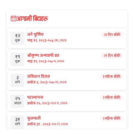
आगामी बिदाहरु
जनै पूर्णिमा
२२ दिन बाँकी
१२
-
भाद्र १२, २०८३
Aug 28, 2026
शुक्र
श्रीकृष्ण जन्माष्टमी व्रत
२९ दिन बाँकी
१९
-
भाद्र १९, २०८३
Sep 4, 2026
शुक्र
संविधान दिवस
१ महिना बाँकी
३
-
असोज ३, २०८३
Sep 19, 2026
शनि
घटस्थापना
२ महिना बाँकी
२५
-
असोज २५, २०८३
Oct 11, 2026
आइत
फूलपाती
२ महिना बाँकी
३१
-
असोज ३१ , २०८३
Oct 17, 2026
शनि