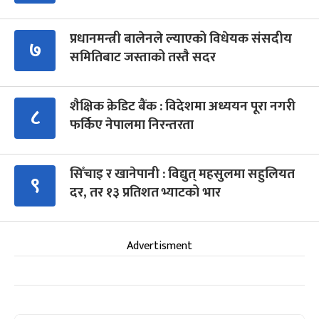
प्रधानमन्त्री बालेनले ल्याएको विधेयक संसदीय
७
समितिबाट जस्ताको तस्तै सदर
शैक्षिक क्रेडिट बैंक : विदेशमा अध्ययन पूरा नगरी
८
फर्किए नेपालमा निरन्तरता
सिँचाइ र खानेपानी : विद्युत् महसुलमा सहुलियत
९
दर, तर १३ प्रतिशत भ्याटको भार
Advertisment