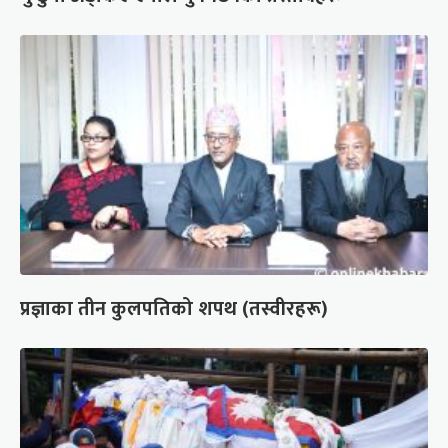
प्रज्ञाका तीन कुलपतिको शपथ (तस्वीरहरू)