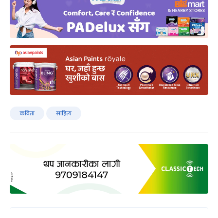
कविता
साहित्य