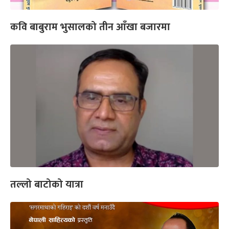
कवि बाबुराम भुसालको तीन आँखा बजारमा
तल्लो बाटोको यात्रा