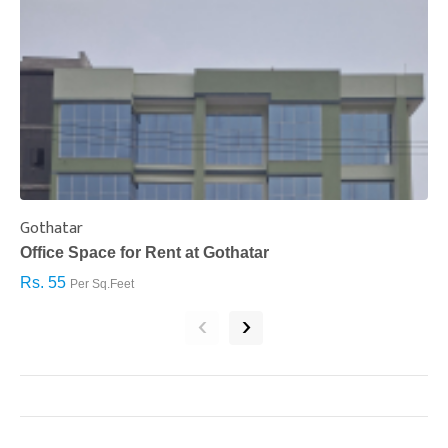
Gothatar
S
Office Space for Rent at Gothatar
H
Rs. 55
R
Per Sq.Feet
‹
›