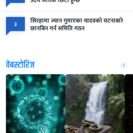
उदय जत्तिकै छिटो हुन्छ
सिरहामा ज्यान गुमाएका यादवको घटनाबारे
३
छानबिन गर्न समिति गठन
वेबस्टोरिज