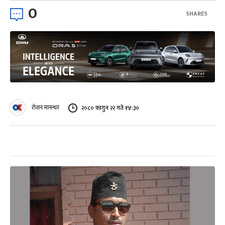
0
SHARES
रोशन मानन्धर
२०८० फागुन २२ गते १४:३०