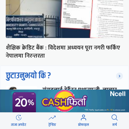
शैक्षिक क्रेडिट बैंक : विदेशमा अध्ययन पूरा नगरी फर्किए
नेपालमा निरन्तरता
छुटाउनुभयो कि ?
संसद्लाई टेर्दैनन् प्रधानमन्त्री, लाचार
छन् सभामुख
‘अस्थायी प्रकृतिको अध्यादेशले ऐनको
ताजा अपडेट
ट्रेन्डिङ
प्रोफाइल
सर्च
व्यवस्था विस्थापित गर्न सक्दैन’