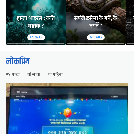
हान्ता भाइरस : कति
सर्पले डसेमा के गर्ने, के
घातक ?
नगर्ने ?
8
STORIES
6
STORIES
लोकप्रिय
२४ घण्टा
यो साता
यो महिना