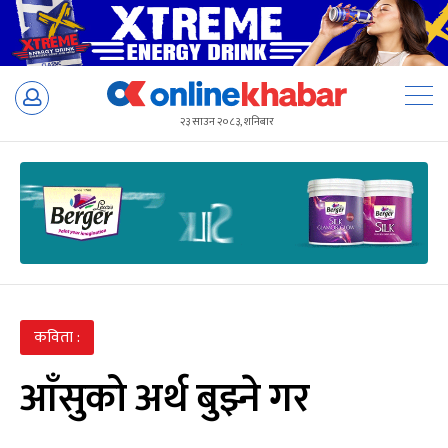
Skip
to
२३ साउन २०८३, शनिबार
content
कविता :
आँसुको अर्थ बुझ्ने गर