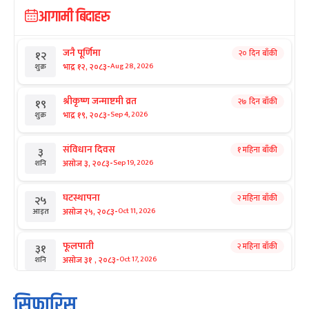
आगामी बिदाहरु
जनै पूर्णिमा
२० दिन बाँकी
१२
-
भाद्र १२, २०८३
Aug 28, 2026
शुक्र
श्रीकृष्ण जन्माष्टमी व्रत
२७ दिन बाँकी
१९
-
भाद्र १९, २०८३
Sep 4, 2026
शुक्र
संविधान दिवस
१ महिना बाँकी
३
-
असोज ३, २०८३
Sep 19, 2026
शनि
घटस्थापना
२ महिना बाँकी
२५
-
असोज २५, २०८३
Oct 11, 2026
आइत
फूलपाती
२ महिना बाँकी
३१
-
असोज ३१ , २०८३
Oct 17, 2026
शनि
कार्तिक सङ्क्रान्ति
२ महिना बाँकी
१
सिफारिस
-
कार्तिक १, २०८३
Oct 18, 2026
आइत