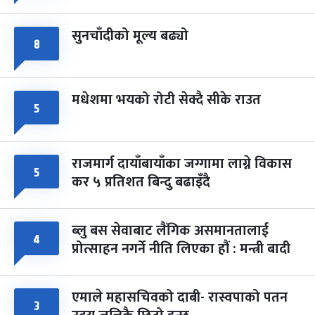
सुनचाँदीको मूल्य बढ्यो
८
मधेशमा भयको रोटी सेक्दै सीके राउत
५
राजमार्ग दायाँबायाँका जग्गामा लाग्ने विकास
५
कर ५ प्रतिशत बिन्दु बढाइँदै
ब्लु बस सेवाबाट लैंगिक असमानतालाई
४
प्रोत्साहन नगर्ने नीति लिएका हौं : मन्त्री बादी
एमाले महासचिवको दाबी- रास्वपाको पतन
३