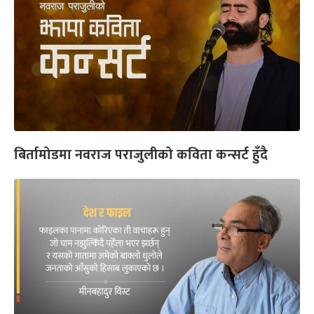
बिर्तामोडमा नवराज पराजुलीको कविता कन्सर्ट हुँदै