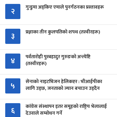
गुन्डुमा अड्किए एमाले पुनर्गठनका प्रस्तावहरू
२
प्रज्ञाका तीन कुलपतिको शपथ (तस्वीरहरू)
३
पर्वतारोही पुरबहादुर गुरुङको अन्त्येष्टि
४
(तस्वीरहरू)
सेनाको नाइटभिजन हेलिकप्टर : भीआईपीका
५
लागि उड्छ, जनताको ज्यान बचाउन उड्दैन
कांग्रेस संस्थापन इतर समूहको राष्ट्रिय भेलालाई
६
देउवाले सम्बोधन गर्ने