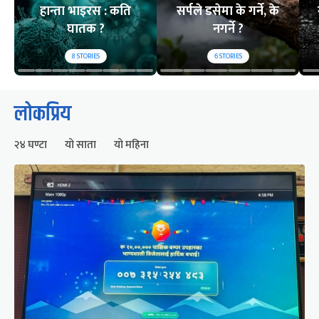
हान्ता भाइरस : कति
सर्पले डसेमा के गर्ने, के
घातक ?
नगर्ने ?
8
STORIES
6
STORIES
लोकप्रिय
२४ घण्टा
यो साता
यो महिना