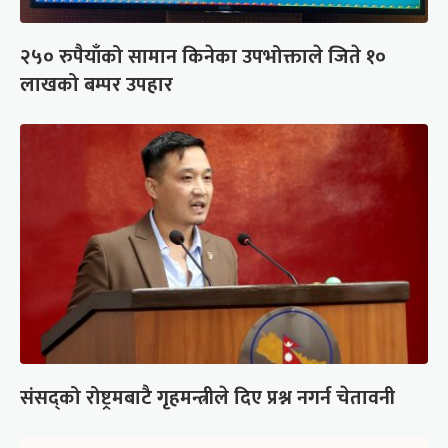
२५० रुपैयाँको सामान किनेका उपभोक्ताले जिते १०
लाखको बम्पर उपहार
संसद्को रोष्ट्रमबाटै गृहमन्त्रीले दिए प्रश्न नगर्न चेतावनी