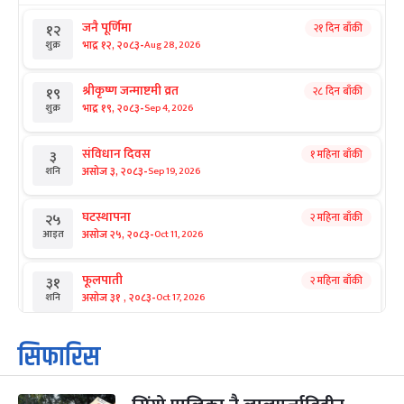
जनै पूर्णिमा
२१ दिन बाँकी
१२
-
भाद्र १२, २०८३
Aug 28, 2026
शुक्र
श्रीकृष्ण जन्माष्टमी व्रत
२८ दिन बाँकी
१९
-
भाद्र १९, २०८३
Sep 4, 2026
शुक्र
संविधान दिवस
१ महिना बाँकी
३
-
असोज ३, २०८३
Sep 19, 2026
शनि
घटस्थापना
२ महिना बाँकी
२५
-
असोज २५, २०८३
Oct 11, 2026
आइत
फूलपाती
२ महिना बाँकी
३१
-
असोज ३१ , २०८३
Oct 17, 2026
शनि
कार्तिक सङ्क्रान्ति
२ महिना बाँकी
१
सिफारिस
-
कार्तिक १, २०८३
Oct 18, 2026
आइत