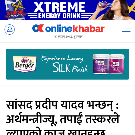
Skip
to
२२ साउन २०८३, शुक्रबार
content
सांसद प्रदीप यादव भन्छन् :
अर्थमन्त्रीज्यू, तपाईं तस्करले
ल्याएको काजु खानुहुन्छ