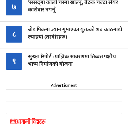
‘संसद्‍मा कालो चस्मा खोल्नू, बैठक चल्दा सेयर
७
कारोबार नगर्नू’
ब्रोड पिकमा ज्यान गुमाएका युक्तको शव काठमाडौं
८
ल्याइयो (तस्वीरहरू)
सुरक्षा रिपोर्ट : प्राज्ञिक आवरणमा तिब्बत पक्षीय
९
भाष्य निर्माणको योजना
Advertisment
आगामी बिदाहरु