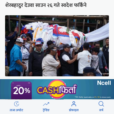
शेरबहादुर देउवा साउन २६ गते स्वदेश फर्किने
पर्वतारोही पुरबहादुर गुरुङको अन्त्येष्टि (तस्वीरहरू)
ताजा अपडेट
ट्रेन्डिङ
प्रोफाइल
सर्च