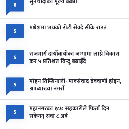
सुनचाँदीको मूल्य बढ्यो
८
मधेशमा भयको रोटी सेक्दै सीके राउत
५
राजमार्ग दायाँबायाँका जग्गामा लाग्ने विकास
५
कर ५ प्रतिशत बिन्दु बढाइँदै
मोहन तिम्सिनाजी- मार्क्सवाद देववाणी होइन,
५
अपव्याख्या नगरौं
महानगरका १८७ सहकारीले फिर्ता दिन
५
सकेनन् सवा ८ अर्ब