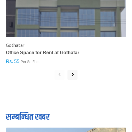
Gothatar
S
Office Space for Rent at Gothatar
H
Rs. 55
R
Per Sq.Feet
‹
›
सम्बन्धित खबर