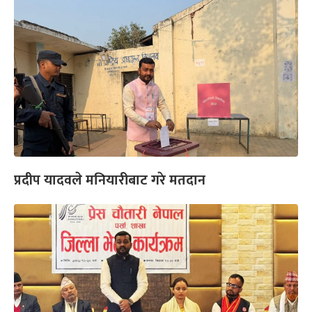
प्रदीप यादवले मनियारीबाट गरे मतदान