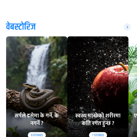
वेबस्टोरिज
सर्पले डसेमा के गर्ने, के
स्वस्थ मान्छेको शरीरमा
ए
नगर्ने ?
कति रगत हुन्छ ?
6
STORIES
7
STORIES