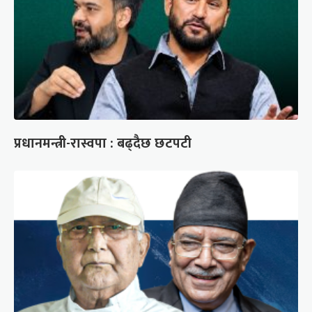
प्रधानमन्त्री-रास्वपा : बढ्दैछ छटपटी