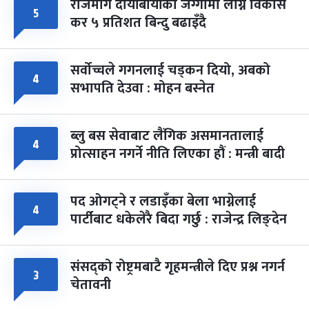
राजमार्ग दायाँबायाँका जग्गामा लाग्ने विकास
५
कर ५ प्रतिशत बिन्दु बढाइँदै
सर्वोच्चले गगनलाई चड्कन दियो, अबको
४
सभापति देउवा : मोहन बस्नेत
ब्लु बस सेवाबाट लैंगिक असमानतालाई
४
प्रोत्साहन नगर्ने नीति लिएका हौं : मन्त्री बादी
पद ओगट्ने र लडाइँका बेला भाग्नेलाई
४
पार्टीबाट धकेलेरै बिदा गर्छु : राजेन्द्र लिङ्देन
संसद्को रोष्ट्रमबाटै गृहमन्त्रीले दिए प्रश्न नगर्न
३
चेतावनी