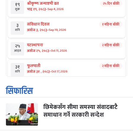
श्रीकृष्ण जन्माष्टमी व्रत
२५ दिन बाँकी
१९
-
भाद्र १९, २०८३
Sep 4, 2026
शुक्र
संविधान दिवस
१ महिना बाँकी
३
-
असोज ३, २०८३
Sep 19, 2026
शनि
घटस्थापना
२ महिना बाँकी
२५
-
असोज २५, २०८३
Oct 11, 2026
आइत
फूलपाती
२ महिना बाँकी
३१
-
असोज ३१ , २०८३
Oct 17, 2026
शनि
कार्तिक सङ्क्रान्ति
२ महिना बाँकी
१
सिफारिस
-
कार्तिक १, २०८३
Oct 18, 2026
आइत
छिमेकसँग सीमा समस्या संवादबाटै
महानवमी
२ महिना बाँकी
३
-
समाधान गर्ने सरकारी सन्देश
कार्तिक ३, २०८३
Oct 20, 2026
मंगल
विजयादशमी
२ महिना बाँकी
४