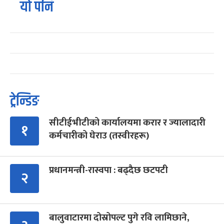
यो पनि
ट्रेन्डिङ
सीटीईभीटीको कार्यालयमा करार र ज्यालादारी
१
कर्मचारीको घेराउ (तस्वीरहरू)
प्रधानमन्त्री-रास्वपा : बढ्दैछ छटपटी
२
बालुवाटारमा दोस्रोपल्ट पुगे रवि लामिछाने,