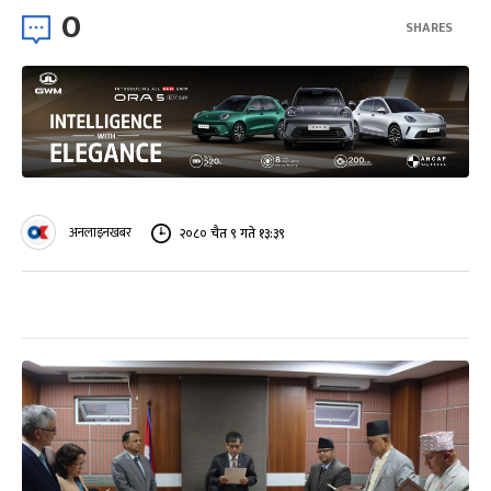
0
SHARES
अनलाइनखबर
२०८० चैत ९ गते १३:३९