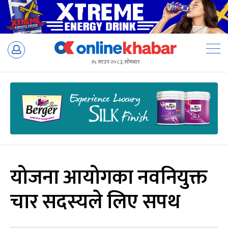
Skip
to
२५ साउन २०८३, सोमबार
content
योजना आयोगका नवनियुक्त
चार सदस्यले लिए सपथ