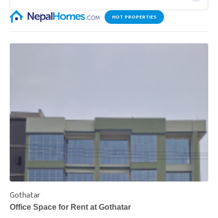
HOT PROPERTIES
Gothatar
S
Office Space for Rent at Gothatar
H