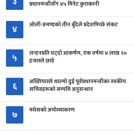
३
प्रधानमन्त्रीसँग ४५ मिनेट कुराकानी
ओली-प्रचण्डको तीन बुँदेले प्रदेशपिच्छे संकट
४
लन्डनप्रति घट्दो आकर्षण, एक वर्षमा ४ लाख २०
५
हजारले छाडे
अख्तियारले थाल्यो दुई पूर्वप्रधानमन्त्रीका स्वकीय
६
सचिवहरूको सम्पत्ति अनुसन्धान
मधेसको अयोध्याकरण
७