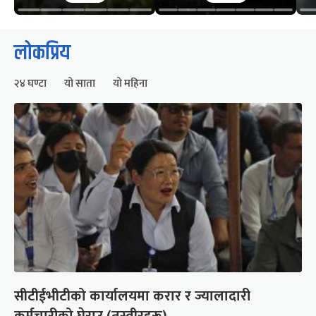
लोकप्रिय
२४ घण्टा
यो साता
यो महिना
सीटीईभीटीको कार्यालयमा करार र ज्यालादारी
कर्मचारीको घेराउ (तस्वीरहरू)