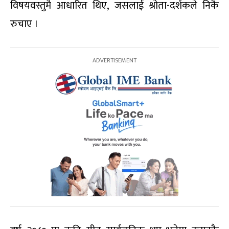
विषयवस्तुमै आधारित थिए, जसलाई श्रोता-दर्शकले निकै
रुचाए ।