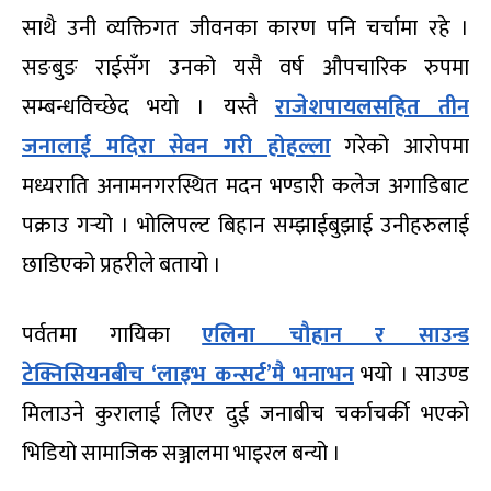
साथै उनी व्यक्तिगत जीवनका कारण पनि चर्चामा रहे ।
सङबुङ राईसँग उनको यसै वर्ष औपचारिक रुपमा
सम्बन्धविच्छेद भयो । यस्तै
राजेशपायलसहित तीन
जनालाई मदिरा सेवन गरी होहल्ला
गरेको आरोपमा
मध्यराति अनामनगरस्थित मदन भण्डारी कलेज अगाडिबाट
पक्राउ गर्‍यो । भोलिपल्ट बिहान सम्झाईबुझाई उनीहरुलाई
छाडिएको प्रहरीले बतायो ।
पर्वतमा गायिका
एलिना चौहान र साउन्ड
टेक्निसियनबीच ‘लाइभ कन्सर्ट’मै भनाभन
भयो । साउण्ड
मिलाउने कुरालाई लिएर दुई जनाबीच चर्काचर्की भएको
भिडियो सामाजिक सञ्जालमा भाइरल बन्यो ।