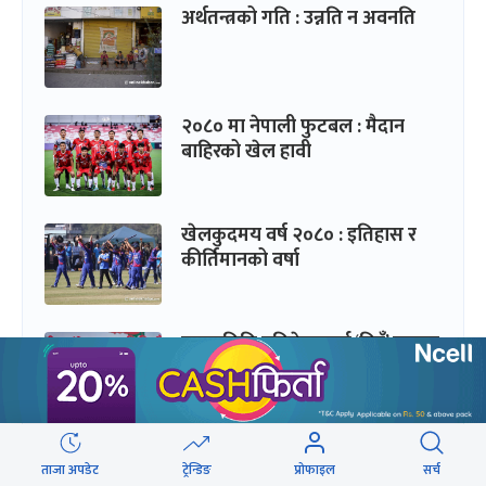
अर्थतन्त्रको गति : उन्नति न अवनति
२०८० मा नेपाली फुटबल : मैदान
बाहिरको खेल हावी
खेलकुदमय वर्ष २०८० : इतिहास र
कीर्तिमानको वर्षा
महासमिति प्रतिवेदनलाई ‘निहुँ’ बनाएर
सत्ता समीकरण फेरिएको वर्ष
स्टेजमा हिट, खोइ कालजयी गीत ?
ताजा अपडेट
ट्रेन्डिङ
प्रोफाइल
सर्च