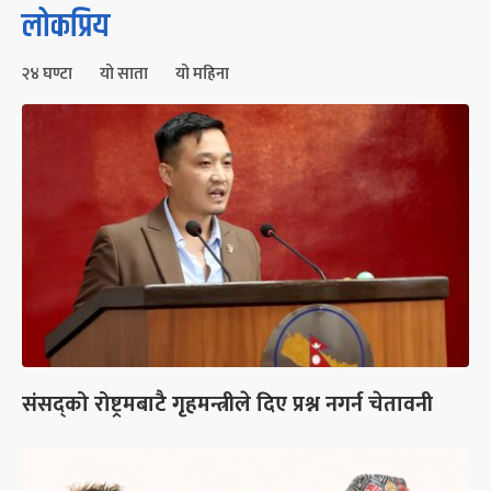
लोकप्रिय
२४ घण्टा
यो साता
यो महिना
संसद्को रोष्ट्रमबाटै गृहमन्त्रीले दिए प्रश्न नगर्न चेतावनी