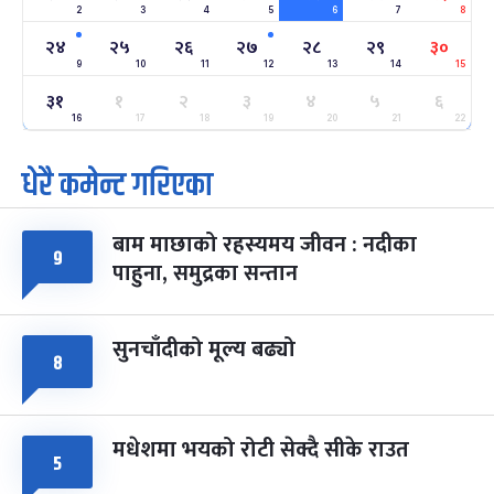
2
3
4
5
6
7
8
अन्तराष्ट्रिय नारी दिवस
७ महिना बाँकी
२४
२४
२५
२६
२७
२८
२९
३०
-
फाल्गुन २४, २०८३
Mar 8, 2027
सोम
9
10
11
12
13
14
15
३१
१
२
३
४
५
६
ग्याल्पो ल्होसार
७ महिना बाँकी
२५
-
16
17
18
19
20
21
22
फाल्गुन २५, २०८३
Mar 9, 2027
मंगल
धेरै कमेन्ट गरिएका
पूर्णिमा व्रत
७ महिना बाँकी
७
-
चैत्र ७, २०८३
Mar 21, 2027
आइत
बाम माछाको रहस्यमय जीवन : नदीका
९
फागुपूर्णिमा
७ महिना बाँकी
८
पाहुना, समुद्रका सन्तान
-
चैत्र ८, २०८३
Mar 22, 2027
सोम
सुनचाँदीको मूल्य बढ्यो
८
मधेशमा भयको रोटी सेक्दै सीके राउत
५