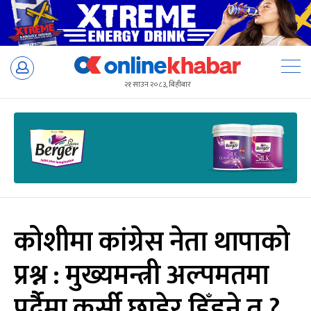
Skip
to
२१ साउन २०८३, बिहीबार
content
कोशीमा कांग्रेस नेता थापाको
प्रश्न : मुख्यमन्त्री अल्पमतमा
पर्दैैमा कुर्सी छाडेर हिँड्ने त ?