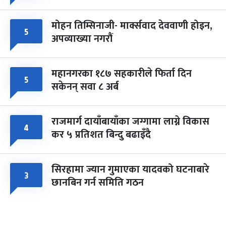
मोहन तिम्सिनाजी- मार्क्सवाद देववाणी होइन,
५
अपव्याख्या नगरौं
महानगरका १८७ सहकारीले फिर्ता दिन
५
सकेनन् सवा ८ अर्ब
राजमार्ग दायाँबायाँका जग्गामा लाग्ने विकास
४
कर ५ प्रतिशत बिन्दु बढाइँदै
सिरहामा ज्यान गुमाएका यादवको घटनाबारे
३
छानबिन गर्न समिति गठन