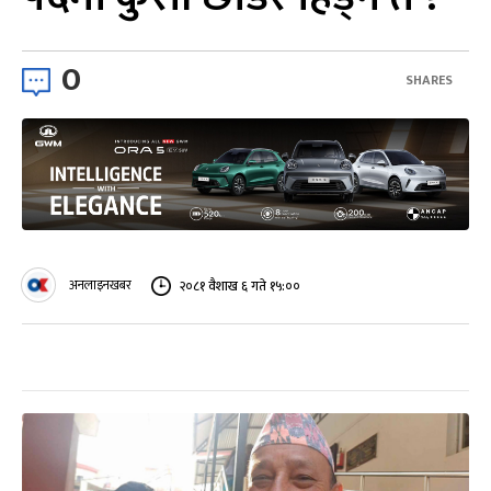
0
SHARES
अनलाइनखबर
२०८१ वैशाख ६ गते १५:००