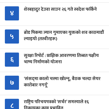
शेरबहादुर देउवा साउन २६ गते स्वदेश फर्किने
४
ब्रोड पिकमा ज्यान गुमाएका युक्तको शव काठमाडौं
५
ल्याइयो (तस्वीरहरू)
सुरक्षा रिपोर्ट : प्राज्ञिक आवरणमा तिब्बत पक्षीय
६
भाष्य निर्माणको योजना
‘संसद्‍मा कालो चस्मा खोल्नू, बैठक चल्दा सेयर
७
कारोबार नगर्नू’
राष्ट्रिय परिचयपत्रको ‘सर्भर’ समस्याले १६
८
निकायका काम प्रभावित