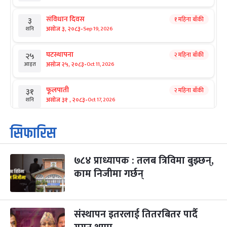
संविधान दिवस
१ महिना बाँकी
३
-
असोज ३, २०८३
Sep 19, 2026
शनि
घटस्थापना
२ महिना बाँकी
२५
-
असोज २५, २०८३
Oct 11, 2026
आइत
फूलपाती
२ महिना बाँकी
३१
-
असोज ३१ , २०८३
Oct 17, 2026
शनि
कार्तिक सङ्क्रान्ति
२ महिना बाँकी
१
सिफारिस
-
कार्तिक १, २०८३
Oct 18, 2026
आइत
७८४ प्राध्यापक : तलब त्रिविमा बुझ्छन्,
महानवमी
२ महिना बाँकी
३
-
काम निजीमा गर्छन्
कार्तिक ३, २०८३
Oct 20, 2026
मंगल
विजयादशमी
२ महिना बाँकी
४
-
कार्तिक ४, २०८३
Oct 21, 2026
बुध
संस्थापन इतरलाई तितरबितर पार्दै