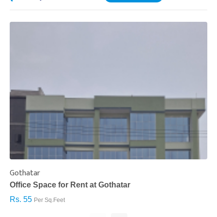
Gothatar
S
Office Space for Rent at Gothatar
H
Rs. 55
R
Per Sq.Feet