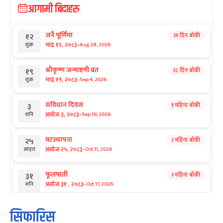
आगामी बिदाहरु
जनै पूर्णिमा
२१ दिन बाँकी
१२
-
भाद्र १२, २०८३
Aug 28, 2026
शुक्र
श्रीकृष्ण जन्माष्टमी व्रत
२८ दिन बाँकी
१९
-
भाद्र १९, २०८३
Sep 4, 2026
शुक्र
संविधान दिवस
१ महिना बाँकी
३
-
असोज ३, २०८३
Sep 19, 2026
शनि
घटस्थापना
२ महिना बाँकी
२५
-
असोज २५, २०८३
Oct 11, 2026
आइत
फूलपाती
२ महिना बाँकी
३१
-
असोज ३१ , २०८३
Oct 17, 2026
शनि
कार्तिक सङ्क्रान्ति
२ महिना बाँकी
१
सिफारिस
-
कार्तिक १, २०८३
Oct 18, 2026
आइत