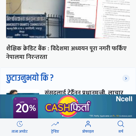
शैक्षिक क्रेडिट बैंक : विदेशमा अध्ययन पूरा नगरी फर्किए
नेपालमा निरन्तरता
छुटाउनुभयो कि ?
संसद्लाई टेर्दैनन् प्रधानमन्त्री, लाचार
छन् सभामुख
‘अस्थायी प्रकृतिको अध्यादेशले ऐनको
ताजा अपडेट
ट्रेन्डिङ
प्रोफाइल
सर्च
व्यवस्था विस्थापित गर्न सक्दैन’