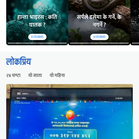
हान्ता भाइरस : कति
सर्पले डसेमा के गर्ने, के
घातक ?
नगर्ने ?
8
STORIES
6
STORIES
लोकप्रिय
२४ घण्टा
यो साता
यो महिना