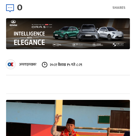
0
SHARES
अनलाइनखबर
२०८१ वैशाख १५ गते ८:२९