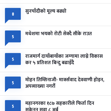
सुनचाँदीको मूल्य बढ्यो
८
मधेशमा भयको रोटी सेक्दै सीके राउत
५
राजमार्ग दायाँबायाँका जग्गामा लाग्ने विकास
५
कर ५ प्रतिशत बिन्दु बढाइँदै
मोहन तिम्सिनाजी- मार्क्सवाद देववाणी होइन,
५
अपव्याख्या नगरौं
महानगरका १८७ सहकारीले फिर्ता दिन
५
सकेनन् सवा ८ अर्ब