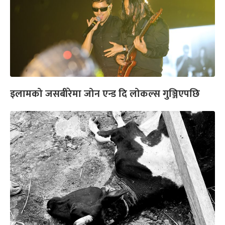
इलामको जसबीरेमा जोन एन्ड दि लोकल्स गुञ्जिएपछि