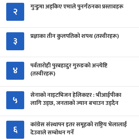
गुन्डुमा अड्किए एमाले पुनर्गठनका प्रस्तावहरू
२
प्रज्ञाका तीन कुलपतिको शपथ (तस्वीरहरू)
३
पर्वतारोही पुरबहादुर गुरुङको अन्त्येष्टि
४
(तस्वीरहरू)
सेनाको नाइटभिजन हेलिकप्टर : भीआईपीका
५
लागि उड्छ, जनताको ज्यान बचाउन उड्दैन
कांग्रेस संस्थापन इतर समूहको राष्ट्रिय भेलालाई
६
देउवाले सम्बोधन गर्ने