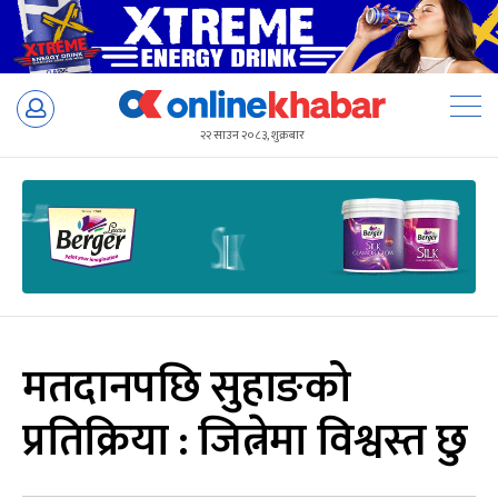
Skip
to
२२ साउन २०८३, शुक्रबार
content
मतदानपछि सुहाङको
प्रतिक्रिया : जित्नेमा विश्वस्त छु