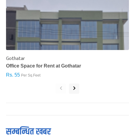
Gothatar
S
Office Space for Rent at Gothatar
H
Rs. 55
R
Per Sq.Feet
‹
›
सम्बन्धित खबर