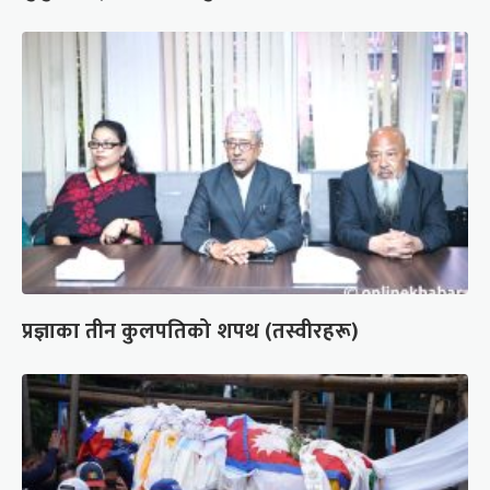
प्रज्ञाका तीन कुलपतिको शपथ (तस्वीरहरू)