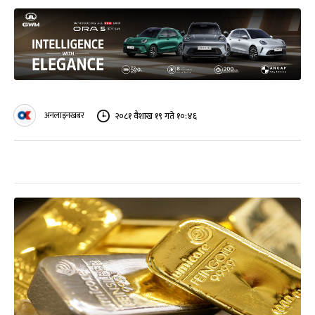
अनलाइनखबर
२०८१ वैशाख १९ गते १०:४६