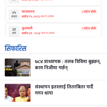
घटस्थापना
२ महिना बाँकी
२५
-
असोज २५, २०८३
Oct 11, 2026
आइत
फूलपाती
२ महिना बाँकी
३१
-
असोज ३१ , २०८३
Oct 17, 2026
शनि
कार्तिक सङ्क्रान्ति
२ महिना बाँकी
१
सिफारिस
-
कार्तिक १, २०८३
Oct 18, 2026
आइत
७८४ प्राध्यापक : तलब त्रिविमा बुझ्छन्,
महानवमी
२ महिना बाँकी
३
-
काम निजीमा गर्छन्
कार्तिक ३, २०८३
Oct 20, 2026
मंगल
विजयादशमी
२ महिना बाँकी
४
-
कार्तिक ४, २०८३
Oct 21, 2026
बुध
संस्थापन इतरलाई तितरबितर पार्दै
गगन थापा
पापा‌ङ्कुशा एकादशी व्रत
२ महिना बाँकी
५
-
कार्तिक ५, २०८३
Oct 22, 2026
बिहि