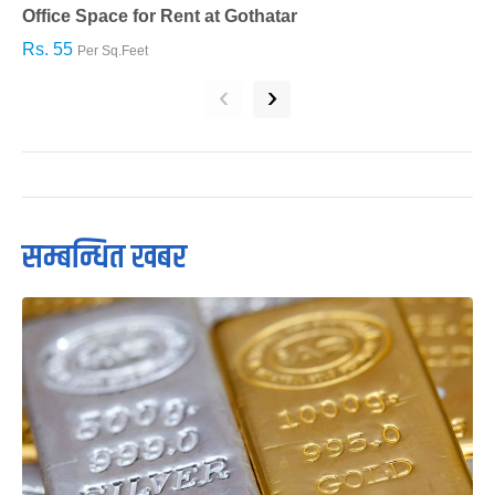
Office Space for Rent at Gothatar
H
Rs. 55
R
Per Sq.Feet
‹
›
सम्बन्धित खबर