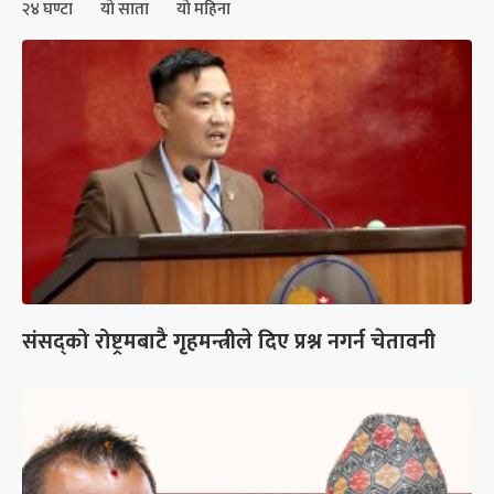
२४ घण्टा
यो साता
यो महिना
संसद्को रोष्ट्रमबाटै गृहमन्त्रीले दिए प्रश्न नगर्न चेतावनी