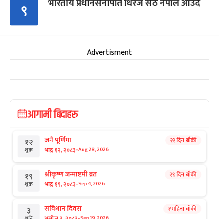
भारतीय प्रधानसेनापति धिरज सेठ नेपाल आउँदै
९
Advertisment
आगामी बिदाहरु
जनै पूर्णिमा
२२ दिन बाँकी
१२
-
भाद्र १२, २०८३
Aug 28, 2026
शुक्र
श्रीकृष्ण जन्माष्टमी व्रत
२९ दिन बाँकी
१९
-
भाद्र १९, २०८३
Sep 4, 2026
शुक्र
संविधान दिवस
१ महिना बाँकी
३
-
असोज ३, २०८३
Sep 19, 2026
शनि