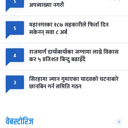
५
अपव्याख्या नगरौं
महानगरका १८७ सहकारीले फिर्ता दिन
५
सकेनन् सवा ८ अर्ब
राजमार्ग दायाँबायाँका जग्गामा लाग्ने विकास
४
कर ५ प्रतिशत बिन्दु बढाइँदै
सिरहामा ज्यान गुमाएका यादवको घटनाबारे
३
छानबिन गर्न समिति गठन
वेबस्टोरिज