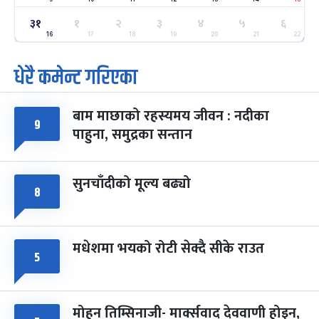
३१
१
२
३
४
५
६
ग्याल्पो ल्होसार
७ महिना बाँकी
२५
-
16
17
18
19
20
21
22
फाल्गुन २५, २०८३
Mar 9, 2027
मंगल
धेरै कमेन्ट गरिएका
पूर्णिमा व्रत
७ महिना बाँकी
७
-
चैत्र ७, २०८३
Mar 21, 2027
आइत
बाम माछाको रहस्यमय जीवन : नदीका
९
फागुपूर्णिमा
७ महिना बाँकी
८
पाहुना, समुद्रका सन्तान
-
चैत्र ८, २०८३
Mar 22, 2027
सोम
सुनचाँदीको मूल्य बढ्यो
८
मधेशमा भयको रोटी सेक्दै सीके राउत
५
मोहन तिम्सिनाजी- मार्क्सवाद देववाणी होइन,