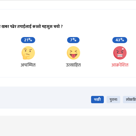
ो खबर पढेर तपाईलाई कस्तो महसुस भयो ?
21%
7%
43%
अचम्मित
उत्साहित
आक्रोशित
भर्खरै
पुराना
लोकप्र