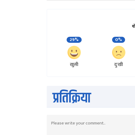
य
29%
0%
खुसी
दुःखी
प्रतिक्रिया