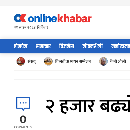
Skip
to
content
२१ साउन २०८३, बिहीबार
होमपेज
समाचार
बिजनेस
जीवनशैली
मनोरञ्ज
संसद्
तिब्बती अध्ययन सम्मेलन
केपी ओली
२ हजार बढ्य
0
COMMENTS