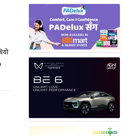
थियो
०