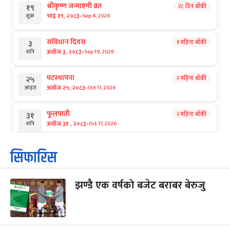
श्रीकृष्ण जन्माष्टमी व्रत
२८ दिन बाँकी
१९
-
भाद्र १९, २०८३
Sep 4, 2026
शुक्र
संविधान दिवस
१ महिना बाँकी
३
-
असोज ३, २०८३
Sep 19, 2026
शनि
घटस्थापना
२ महिना बाँकी
२५
-
असोज २५, २०८३
Oct 11, 2026
आइत
फूलपाती
२ महिना बाँकी
३१
-
असोज ३१ , २०८३
Oct 17, 2026
शनि
कार्तिक सङ्क्रान्ति
२ महिना बाँकी
१
सिफारिस
-
कार्तिक १, २०८३
Oct 18, 2026
आइत
झण्डै एक वर्षको बजेट बराबर बेरुजु
महानवमी
२ महिना बाँकी
३
-
कार्तिक ३, २०८३
Oct 20, 2026
मंगल
विजयादशमी
२ महिना बाँकी
४