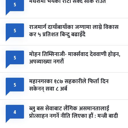
मधेशमा भयको रोटी सेक्दै सीके राउत
५
राजमार्ग दायाँबायाँका जग्गामा लाग्ने विकास
५
कर ५ प्रतिशत बिन्दु बढाइँदै
मोहन तिम्सिनाजी- मार्क्सवाद देववाणी होइन,
५
अपव्याख्या नगरौं
महानगरका १८७ सहकारीले फिर्ता दिन
५
सकेनन् सवा ८ अर्ब
ब्लु बस सेवाबाट लैंगिक असमानतालाई
४
प्रोत्साहन नगर्ने नीति लिएका हौं : मन्त्री बादी