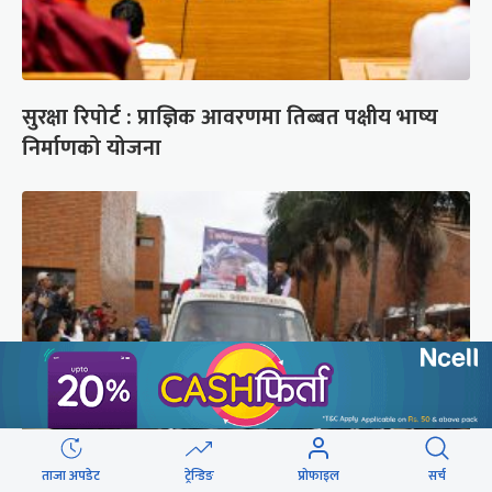
सुरक्षा रिपोर्ट : प्राज्ञिक आवरणमा तिब्बत पक्षीय भाष्य
निर्माणको योजना
ताजा अपडेट
ट्रेन्डिङ
प्रोफाइल
सर्च
ब्रोड पिकमा ज्यान गुमाएका युक्तको शव काठमाडौं