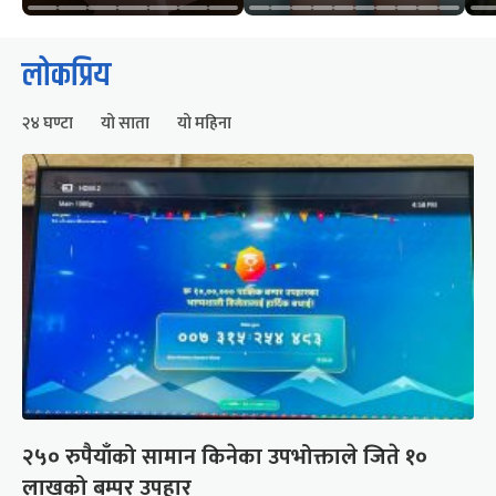
लोकप्रिय
२४ घण्टा
यो साता
यो महिना
२५० रुपैयाँको सामान किनेका उपभोक्ताले जिते १०
लाखको बम्पर उपहार