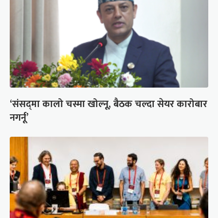
‘संसद्‍मा कालो चस्मा खोल्नू, बैठक चल्दा सेयर कारोबार
नगर्नू’