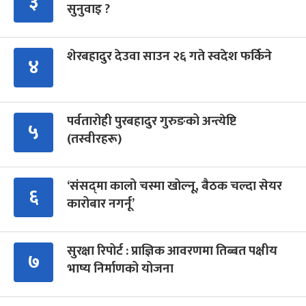
३
सुनुवाइ ?
शेरबहादुर देउवा साउन २६ गते स्वदेश फर्किने
४
पर्वतारोही पुरबहादुर गुरुङको अन्त्येष्टि
५
(तस्वीरहरू)
‘संसद्‍मा कालो चस्मा खोल्नू, बैठक चल्दा सेयर
६
कारोबार नगर्नू’
सुरक्षा रिपोर्ट : प्राज्ञिक आवरणमा तिब्बत पक्षीय
७
भाष्य निर्माणको योजना