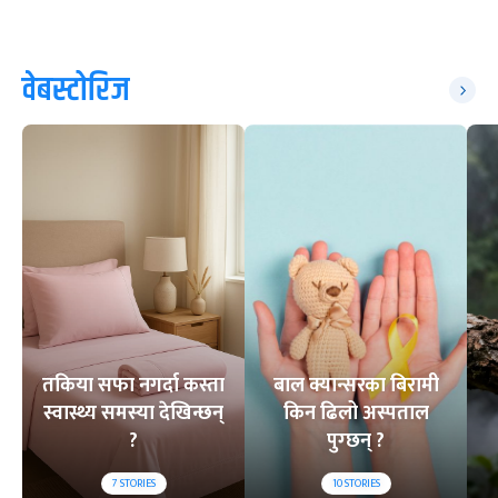
वेबस्टोरिज
तकिया सफा नगर्दा कस्ता
बाल क्यान्सरका बिरामी
स्वास्थ्य समस्या देखिन्छन्
किन ढिलो अस्पताल
?
पुग्छन् ?
7
STORIES
10
STORIES