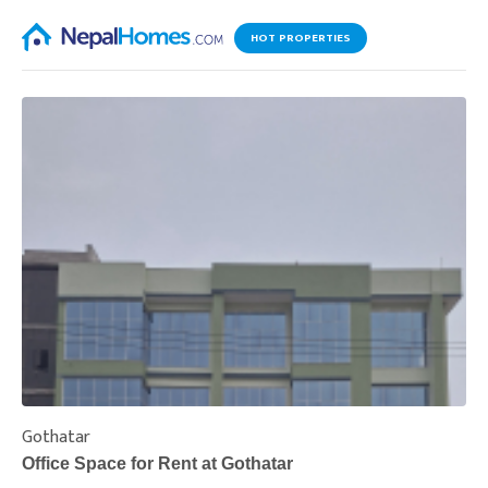
HOT PROPERTIES
Gothatar
S
Office Space for Rent at Gothatar
H