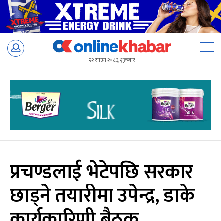
Skip
to
२२ साउन २०८३, शुक्रबार
content
प्रचण्डलाई भेटेपछि सरकार
छाड्ने तयारीमा उपेन्द्र, डाके
कार्यकारिणी बैठक