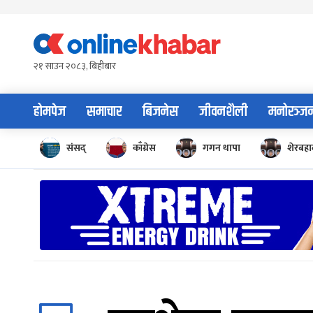
Skip
to
content
२१ साउन २०८३, बिहीबार
होमपेज
समाचार
बिजनेस
जीवनशैली
मनोरञ्ज
संसद्
काँग्रेस
गगन थापा
शेरबहाद