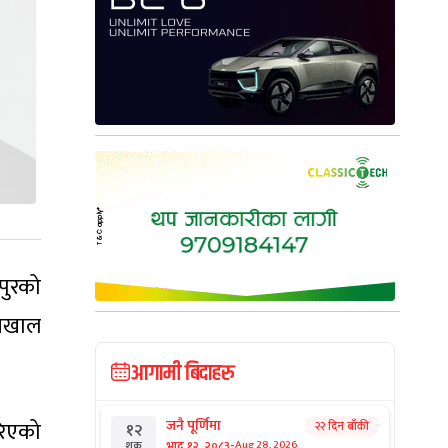
पुरको
ँचखाल
आगामी बिदाहरु
रिएको
जनै पूर्णिमा
२२ दिन बाँकी
१२
-
भाद्र १२, २०८३
Aug 28, 2026
शुक्र