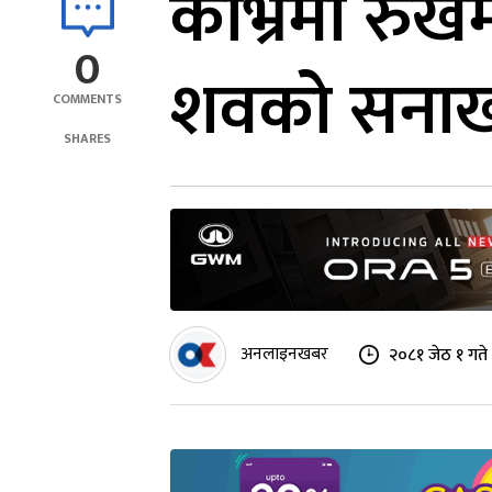
काभ्रेमा रु
0
शवको सना
COMMENTS
SHARES
अनलाइनखबर
२०८१ जेठ १ गते