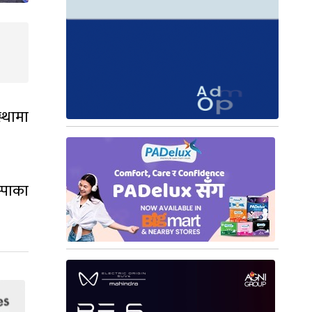
्थामा
्पाका