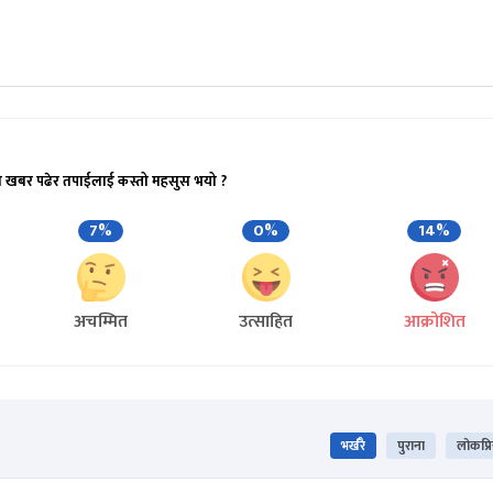
ो खबर पढेर तपाईलाई कस्तो महसुस भयो ?
7%
0%
14%
अचम्मित
उत्साहित
आक्रोशित
भर्खरै
पुराना
लोकप्र