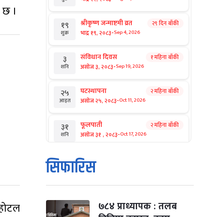
ो छ ।
श्रीकृष्ण जन्माष्टमी व्रत
२९ दिन बाँकी
१९
-
भाद्र १९, २०८३
Sep 4, 2026
शुक्र
संविधान दिवस
१ महिना बाँकी
३
-
असोज ३, २०८३
Sep 19, 2026
शनि
घटस्थापना
२ महिना बाँकी
२५
-
असोज २५, २०८३
Oct 11, 2026
आइत
फूलपाती
२ महिना बाँकी
३१
-
असोज ३१ , २०८३
Oct 17, 2026
शनि
कार्तिक सङ्क्रान्ति
२ महिना बाँकी
१
सिफारिस
-
कार्तिक १, २०८३
Oct 18, 2026
आइत
महानवमी
२ महिना बाँकी
३
-
कार्तिक ३, २०८३
Oct 20, 2026
मंगल
७८४ प्राध्यापक : तलब
 होटल