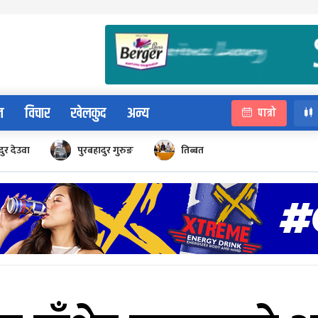
न
विचार
खेलकुद
अन्य
पात्रो
ुर देउवा
पुरबहादुर गुरुङ
तिब्बत