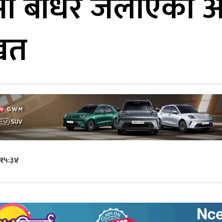
खमा बाँधेर जलाएको 
खत
 १५:३४