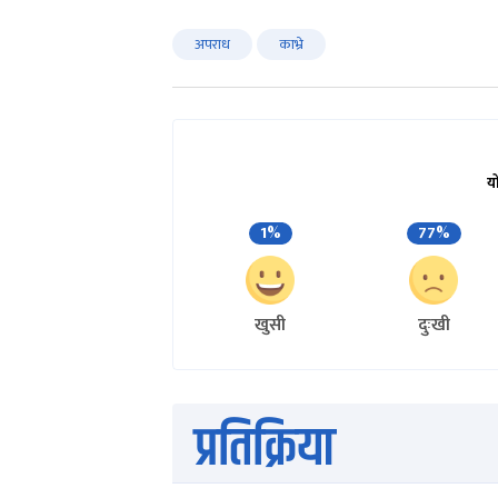
अपराध
काभ्रे
य
1%
77%
खुसी
दुःखी
प्रतिक्रिया