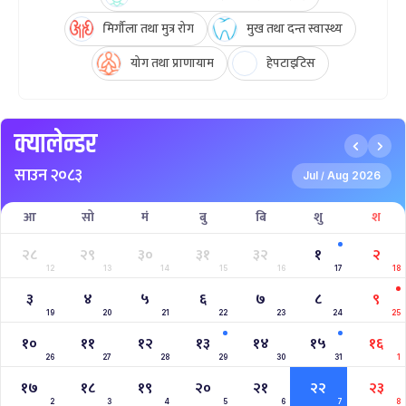
मिर्गौला तथा मुत्र रोग
मुख तथा दन्त स्वास्थ्य
योग तथा प्राणायाम
हेपटाइटिस
क्यालेन्डर
साउन २०८३
Jul
Aug 2026
/
आ
सो
मं
बु
बि
शु
श
२८
२९
३०
३१
३२
१
२
12
13
14
15
16
17
18
३
४
५
६
७
८
९
19
20
21
22
23
24
25
१०
११
१२
१३
१४
१५
१६
26
27
28
29
30
31
1
१७
१८
१९
२०
२१
२२
२३
2
3
4
5
6
7
8