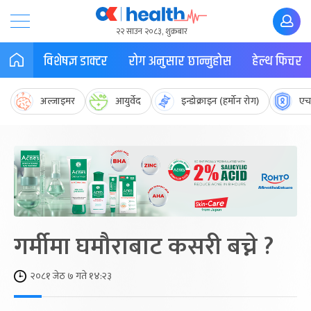
२२ साउन २०८३, शुक्रबार
विशेषज्ञ डाक्टर
रोग अनुसार छान्नुहोस
हेल्थ फिचर
अल्जाइमर
आयुर्वेद
इन्डोक्राइन (हर्मोन रोग)
एच
गर्मीमा घमौराबाट कसरी बच्ने ?
२०८१ जेठ ७ गते १४:२३