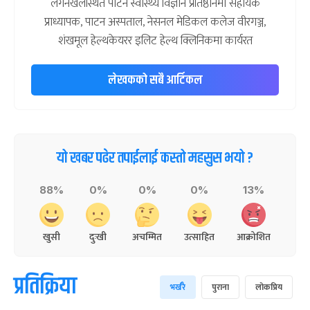
लगनखेलस्थित पाटन स्वास्थ्य विज्ञान प्रतिष्ठानमा सहायक
प्राध्यापक, पाटन अस्पताल, नेसनल मेडिकल कलेज वीरगञ्ज,
शंखमूल हेल्थकेयरर इलिट हेल्थ क्लिनिकमा कार्यरत
लेखकको सबै आर्टिकल
यो खबर पढेर तपाईलाई कस्तो महसुस भयो ?
88%
0%
0%
0%
13%
खुसी
दुःखी
अचम्मित
उत्साहित
आक्रोशित
प्रतिक्रिया
भर्खरै
पुराना
लोकप्रिय