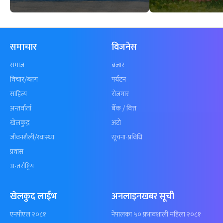
समाचार
विजनेस
समाज
बजार
विचार/ब्लग
पर्यटन
साहित्य
रोजगार
अन्तर्वार्ता
बैँक / वित्त
खेलकुद़़
अटो
जीवनशैली/स्वास्थ्य
सूचना-प्रविधि
प्रवास
अन्तर्राष्ट्रिय
खेलकुद लाईभ
अनलाइनखबर सूची
एनपीएल २०८१
नेपालका ५० प्रभावशाली महिला २०८१