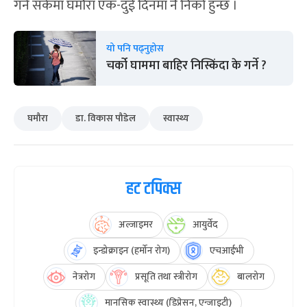
गर्न सकेमा घमौरा एक-दुई दिनमा नै निको हुन्छ ।
यो पनि पढ्नुहोस
चर्को घाममा बाहिर निस्किंदा के गर्ने ?
घमौरा
डा. विकास पौडेल
स्वास्थ्य
हट टपिक्स
अल्जाइमर
आयुर्वेद
इन्डोक्राइन (हर्मोन रोग)
एचआईभी
नेत्ररोग
प्रसूति तथा स्त्रीरोग
बालरोग
मानसिक स्वास्थ्य (डिप्रेसन, एन्जाइटी)