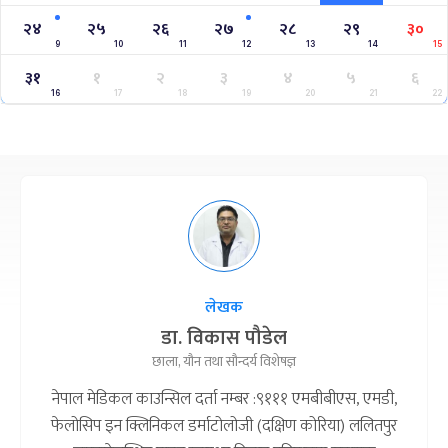
२४
२५
२६
२७
२८
२९
३०
9
10
11
12
13
14
15
३१
१
२
३
४
५
६
16
17
18
19
20
21
22
लेखक
डा. विकास पौडेल
छाला, यौन तथा सौन्दर्य विशेषज्ञ
नेपाल मेडिकल काउन्सिल दर्ता नम्बर :९१११ एमबीबीएस, एमडी,
फेलोसिप इन क्लिनिकल डर्माटोलोजी (दक्षिण कोरिया) ललितपुर