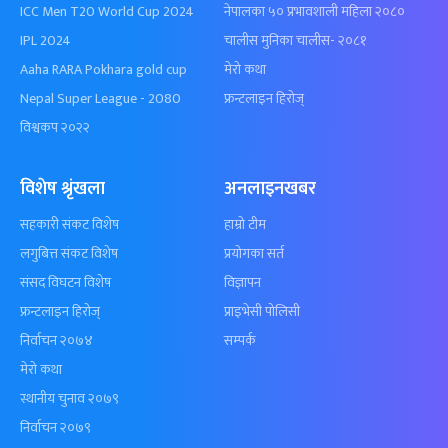
ICC Men T20 World Cup 2024
नेपालका ५० प्रभावशाली महिला २०८०
IPL 2024
चालीस मुनिका चालीस- २०८१
Aaha RARA Pokhara gold cup
मेरो कथा
Nepal Super League - 2080
फ्रन्टलाइन हिरोज्
विश्वकप २०२२
विशेष श्रृंखला
अनलाइनखबर
सहकारी संकट विशेष
हाम्रो टीम
लगुबित्त संकट विशेष
प्रयोगका सर्त
संसद विघटन विशेष
विज्ञापन
फ्रन्टलाइन हिरोज्
प्राइभेसी पोलिसी
निर्वाचन २०७४
सम्पर्क
मेरो कथा
स्थानीय चुनाव २०७९
निर्वाचन २०७९