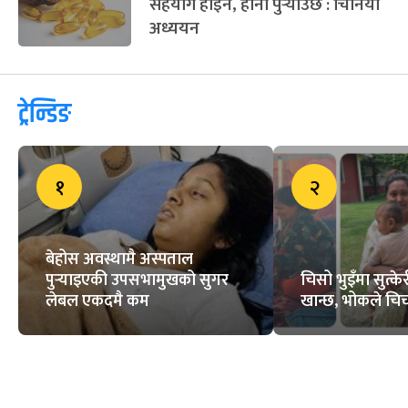
सहयोग होइन, हानी पुर्‍याउँछ : चिनियाँ
अध्ययन
ट्रेन्डिङ
१
२
बेहोस अवस्थामै अस्पताल
पुर्‍याइएकी उपसभामुखको सुगर
चिसो भुइँमा सुत्
लेबल एकदमै कम
खान्छ, भोकले चिच्