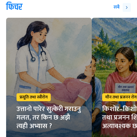
फिचर
सबै
प्रसूति तथा स्त्रीरोग
यौन तथा प्रजनन रोग
उत्तानो पारेर सुत्केरी गराउनु
किशोर–किशो
गलत, तर किन छ अझै
तथा प्रजनन शि
त्यही अभ्यास ?
अत्यावश्यक 