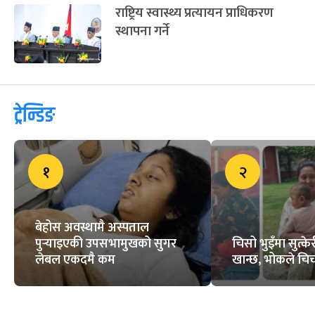
राष्ट्रिय स्वास्थ्य प्रत्यायन प्राधिकरण
स्थापना गर्ने
ट्रेन्डिङ
१
२
बेहोस अवस्थामै अस्पताल
पुर्‍याइएकी उपसभामुखको सुगर
चिसो भुइँमा सुत्
लेबल एकदमै कम
खान्छ, भोकले चिच्