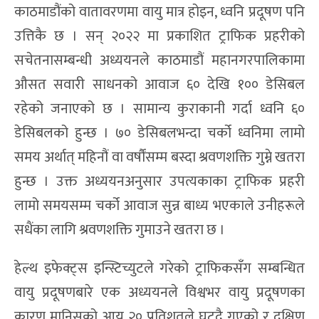
काठमाडौंको वातावरणमा वायु मात्र होइन, ध्वनि प्रदूषण पनि
उत्तिकै छ । सन् २०२२ मा प्रकाशित ट्राफिक प्रहरीको
सचेतनासम्बन्धी अध्ययनले काठमाडौं महानगरपालिकामा
औसत सवारी साधनको आवाज ६० देखि १०० डेसिबल
रहेको जनाएको छ । सामान्य कुराकानी गर्दा ध्वनि ६०
डेसिबलको हुन्छ । ७० डेसिबलभन्दा चर्को ध्वनिमा लामो
समय अर्थात् महिनौं वा वर्षौंसम्म बस्दा श्रवणशक्ति गुम्ने खतरा
हुन्छ । उक्त अध्ययनअनुसार उपत्यकाका ट्राफिक प्रहरी
लामो समयसम्म चर्को आवाज सुन्न बाध्य भएकाले उनीहरूले
सधैंका लागि श्रवणशक्ति गुमाउने खतरा छ ।
हेल्थ इफेक्ट्स इन्स्टिच्युटले गरेको ट्राफिकसँग सम्बन्धित
वायु प्रदूषणबारे एक अध्ययनले विश्वभर वायु प्रदूषणका
कारण मानिसको आयु २० प्रतिशतले घट्दै गएको र दक्षिण