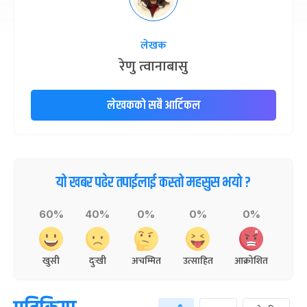
लेखक
रेणु त्वानाबासु
लेखकको सबै आर्टिकल
यो खबर पढेर तपाईलाई कस्तो महसुस भयो ?
60%
40%
0%
0%
0%
खुसी
दुःखी
अचम्मित
उत्साहित
आक्रोशित