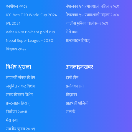
एनपीएल २०८१
नेपालका ५० प्रभावशाली महिला २०८१
ICC Men T20 World Cup 2024
नेपालका ५० प्रभावशाली महिला २०८०
IPL 2024
चालीस मुनिका चालीस- २०८१
Aaha RARA Pokhara gold cup
मेरो कथा
Nepal Super League - 2080
फ्रन्टलाइन हिरोज्
विश्वकप २०२२
विशेष श्रृंखला
अनलाइनखबर
सहकारी संकट विशेष
हाम्रो टीम
लगुबित्त संकट विशेष
प्रयोगका सर्त
संसद विघटन विशेष
विज्ञापन
फ्रन्टलाइन हिरोज्
प्राइभेसी पोलिसी
निर्वाचन २०७४
सम्पर्क
मेरो कथा
स्थानीय चुनाव २०७९