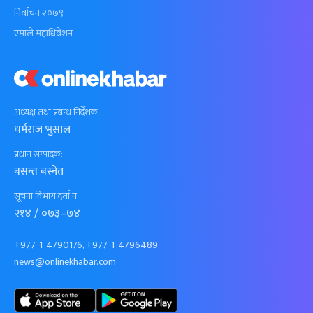
निर्वाचन २०७९
एमाले महाधिवेशन
अध्यक्ष तथा प्रबन्ध निर्देशक:
धर्मराज भुसाल
प्रधान सम्पादक:
बसन्त बस्नेत
सूचना विभाग दर्ता नं.
२१४ / ०७३–७४
+977-1-4790176, +977-1-4796489
news@onlinekhabar.com