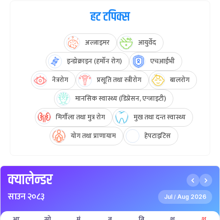
हट टपिक्स
अल्जाइमर
आयुर्वेद
इन्डोक्राइन (हर्मोन रोग)
एचआईभी
नेत्ररोग
प्रसूति तथा स्त्रीरोग
बालरोग
मानसिक स्वास्थ्य (डिप्रेसन, एन्जाइटी)
मिर्गौला तथा मुत्र रोग
मुख तथा दन्त स्वास्थ्य
योग तथा प्राणायाम
हेपटाइटिस
क्यालेन्डर
साउन २०८३
Jul
Aug 2026
/
आ
सो
मं
बु
बि
शु
श