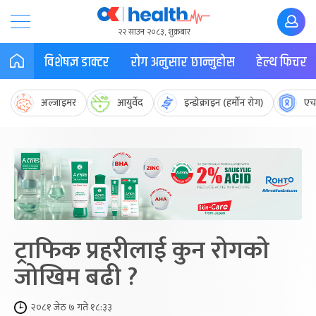
२२ साउन २०८३, शुक्रबार
विशेषज्ञ डाक्टर
रोग अनुसार छान्नुहोस
हेल्थ फिचर
अल्जाइमर
आयुर्वेद
इन्डोक्राइन (हर्मोन रोग)
एच
ट्राफिक प्रहरीलाई कुन रोगको
जोखिम बढी ?
२०८१ जेठ ७ गते १८:३३