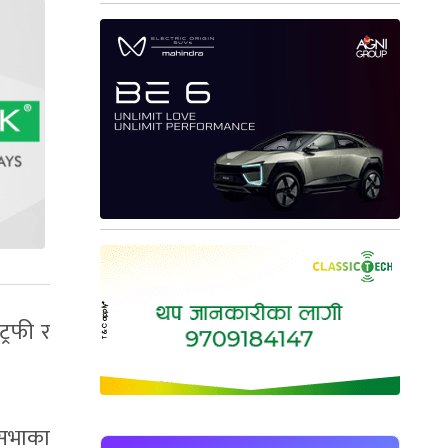
्रफी र
वासभाका