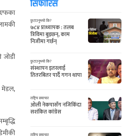
सिफारिस
पीएफका
छुटाउनुभयो कि?
इलामकी
७८४ प्राध्यापक : तलब
त्रिविमा बुझ्छन्, काम
निजीमा गर्छन्
ो जोडी
छुटाउनुभयो कि?
संस्थापन इतरलाई
तितरबितर पार्दै गगन थापा
 मेडल,
राष्ट्रिय समाचार
ओली नेकपासँग नजिकिँदा
सशंकित कांग्रेस
्बृद्धि
ेडेमीकी
राष्ट्रिय समाचार