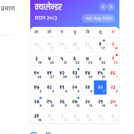
क्यालेन्डर
प्रमाण
साउन २०८३
Jul
Aug 2026
/
आ
सो
मं
बु
बि
शु
श
२८
२९
३०
३१
३२
१
२
12
13
14
15
16
17
18
३
४
५
६
७
८
९
19
20
21
22
23
24
25
१०
११
१२
१३
१४
१५
१६
26
27
28
29
30
31
1
१७
१८
१९
२०
२१
२२
२३
2
3
4
5
6
7
8
२४
२५
२६
२७
२८
२९
३०
9
10
11
12
13
14
15
३१
१
२
३
४
५
६
16
17
18
19
20
21
22