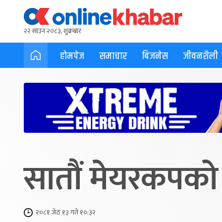
२२ साउन २०८३, शुक्रबार
होमपेज
समाचार
बिजनेस
जीवनशैली
सातौं मेयरकपको
२०८१ जेठ १३ गते १०:३२