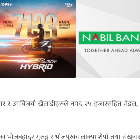
ार र उपविजयी खेलाडीहरुले नगद २५ हजारसहित मेडल, ट
पीएफका भोजबहादुर गुरुङ्ग र भोजपुरका लाक्पा शेर्पा तथा संखु