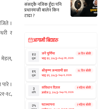
संसद्कै नजिक हुँदा पनि
प्रधानमन्त्री बालेन किन
टाढा ?
 जिते ।
ौधरी र
आगामी बिदाहरु
जनै पूर्णिमा
२१ दिन बाँकी
१२
त मेडल,
-
भाद्र १२, २०८३
Aug 28, 2026
शुक्र
श्रीकृष्ण जन्माष्टमी व्रत
२८ दिन बाँकी
१९
-
भाद्र १९, २०८३
Sep 4, 2026
शुक्र
 पारे ।
संविधान दिवस
१ महिना बाँकी
३
-
२१-१८,
असोज ३, २०८३
Sep 19, 2026
शनि
घटस्थापना
२ महिना बाँकी
२५