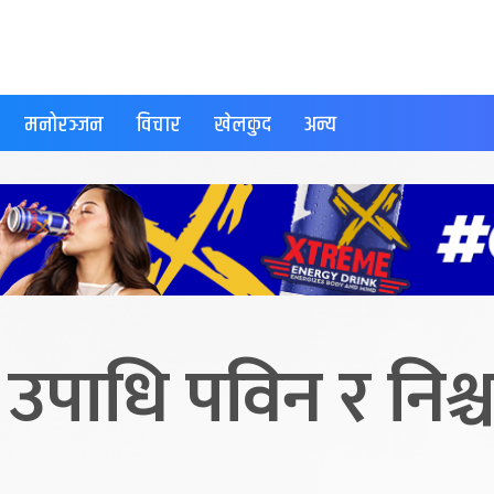
मनोरञ्जन
विचार
खेलकुद
अन्य
 उपाधि पविन र निश