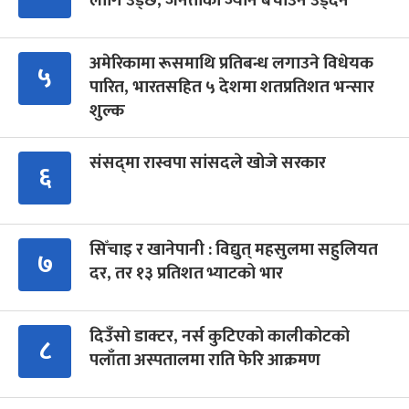
लागि उड्छ, जनताको ज्यान बचाउन उड्दैन
अमेरिकामा रूसमाथि प्रतिबन्ध लगाउने विधेयक
५
पारित, भारतसहित ५ देशमा शतप्रतिशत भन्सार
शुल्क
संसद्‍मा रास्वपा सांसदले खोजे सरकार
६
सिँचाइ र खानेपानी : विद्युत् महसुलमा सहुलियत
७
दर, तर १३ प्रतिशत भ्याटको भार
दिउँसो डाक्टर, नर्स कुटिएको कालीकोटको
८
पलाँता अस्पतालमा राति फेरि आक्रमण