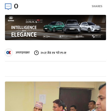
0
SHARES
अनलाइनखबर
२०८१ जेठ १४ गते १९:२१