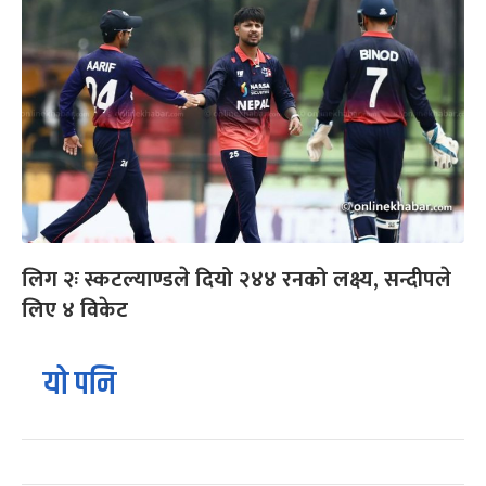
लिग २ः स्कटल्याण्डले दियो २४४ रनको लक्ष्य, सन्दीपले
लिए ४ विकेट
यो पनि