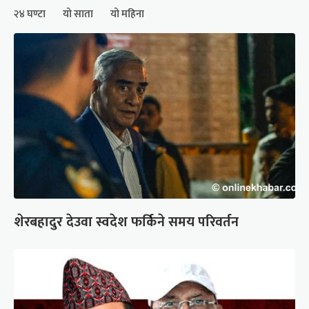
२४ घण्टा
यो साता
यो महिना
शेरबहादुर देउवा स्वदेश फर्किने समय परिवर्तन