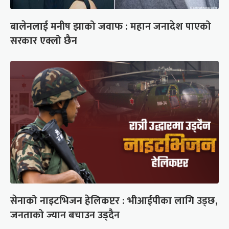
बालेनलाई मनीष झाको जवाफ : महान जनादेश पाएको
सरकार एक्लो छैन
सेनाको नाइटभिजन हेलिकप्टर : भीआईपीका लागि उड्छ,
जनताको ज्यान बचाउन उड्दैन