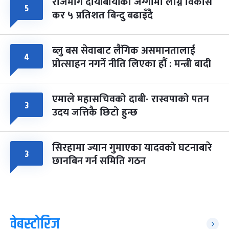
राजमार्ग दायाँबायाँका जग्गामा लाग्ने विकास
५
कर ५ प्रतिशत बिन्दु बढाइँदै
ब्लु बस सेवाबाट लैंगिक असमानतालाई
४
प्रोत्साहन नगर्ने नीति लिएका हौं : मन्त्री बादी
एमाले महासचिवको दाबी- रास्वपाको पतन
३
उदय जत्तिकै छिटो हुन्छ
सिरहामा ज्यान गुमाएका यादवको घटनाबारे
३
छानबिन गर्न समिति गठन
वेबस्टोरिज