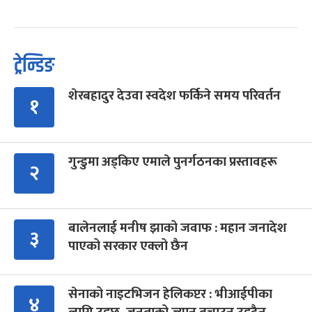
ट्रेन्डिङ
शेरबहादुर देउवा स्वदेश फर्किने समय परिवर्तन
१
गुन्डुमा अड्किए एमाले पुनर्गठनका प्रस्तावहरू
२
बालेनलाई मनीष झाको जवाफ : महान जनादेश
३
पाएको सरकार एक्लो छैन
सेनाको नाइटभिजन हेलिकप्टर : भीआईपीका
४