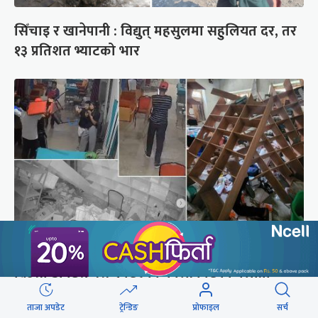
सिँचाइ र खानेपानी : विद्युत् महसुलमा सहुलियत दर, तर
१३ प्रतिशत भ्याटको भार
दिउँसो डाक्टर, नर्स कुटिएको कालीकोटको पलाँता
अस्पतालमा राति फेरि आक्रमण
ताजा अपडेट
ट्रेन्डिङ
प्रोफाइल
सर्च