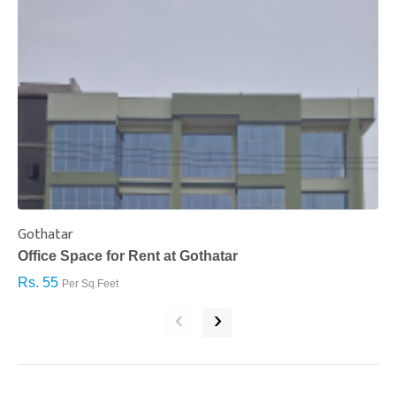
Gothatar
S
Office Space for Rent at Gothatar
H
Rs. 55
R
Per Sq.Feet
‹
›