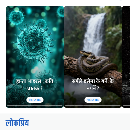
हान्ता भाइरस : कति
सर्पले डसेमा के गर्ने, के
घातक ?
नगर्ने ?
8
STORIES
6
STORIES
लोकप्रिय