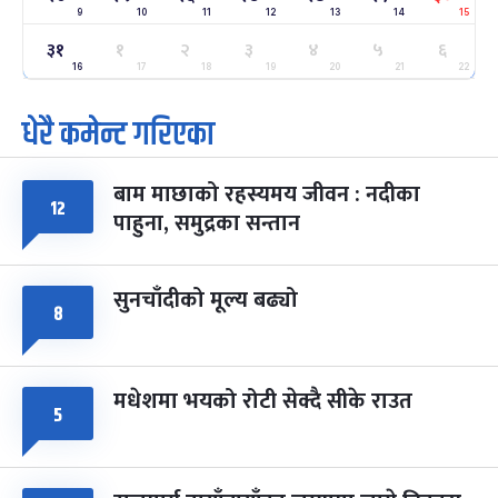
9
10
11
12
13
14
15
३१
ग्याल्पो ल्होसार
१
२
३
४
५
६
७ महिना बाँकी
२५
-
फाल्गुन २५, २०८३
Mar 9, 2027
मंगल
16
17
18
19
20
21
22
धेरै कमेन्ट गरिएका
पूर्णिमा व्रत
७ महिना बाँकी
७
-
चैत्र ७, २०८३
Mar 21, 2027
आइत
बाम माछाको रहस्यमय जीवन : नदीका
फागुपूर्णिमा
१२
७ महिना बाँकी
८
पाहुना, समुद्रका सन्तान
-
चैत्र ८, २०८३
Mar 22, 2027
सोम
सुनचाँदीको मूल्य बढ्यो
८
मधेशमा भयको रोटी सेक्दै सीके राउत
५