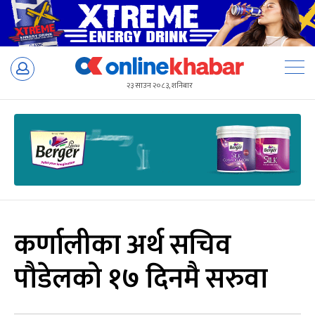
Skip
to
२३ साउन २०८३, शनिबार
content
कर्णालीका अर्थ सचिव
पौडेलको १७ दिनमै सरुवा