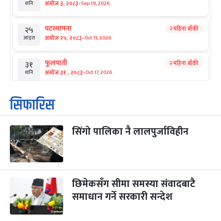
-
असोज ३, २०८३
Sep 19, 2026
शनि
घटस्थापना
२ महिना बाँकी
२५
-
असोज २५, २०८३
Oct 11, 2026
आइत
फूलपाती
२ महिना बाँकी
३१
-
असोज ३१ , २०८३
Oct 17, 2026
शनि
कार्तिक सङ्क्रान्ति
२ महिना बाँकी
१
सिफारिस
-
कार्तिक १, २०८३
Oct 18, 2026
आइत
सिंगो पालिका नै लालपुर्जाविहीन
महानवमी
२ महिना बाँकी
३
-
कार्तिक ३, २०८३
Oct 20, 2026
मंगल
विजयादशमी
२ महिना बाँकी
४
-
कार्तिक ४, २०८३
Oct 21, 2026
बुध
छिमेकसँग सीमा समस्या संवादबाटै
समाधान गर्ने सरकारी सन्देश
पापा‌ङ्कुशा एकादशी व्रत
२ महिना बाँकी
५
-
कार्तिक ५, २०८३
Oct 22, 2026
बिहि