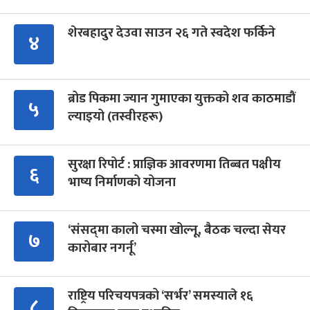
शेरबहादुर देउवा साउन २६ गते स्वदेश फर्किने
४
ब्रोड पिकमा ज्यान गुमाएका युक्तको शव काठमाडौं
५
ल्याइयो (तस्वीरहरू)
सुरक्षा रिपोर्ट : प्राज्ञिक आवरणमा तिब्बत पक्षीय
६
भाष्य निर्माणको योजना
‘संसद्‍मा कालो चस्मा खोल्नू, बैठक चल्दा सेयर
७
कारोबार नगर्नू’
राष्ट्रिय परिचयपत्रको ‘सर्भर’ समस्याले १६
८