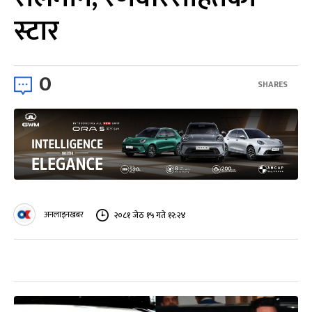
स्टार
0
SHARES
अनलाइनखबर
२०८१ जेठ १५ गते १२:२४