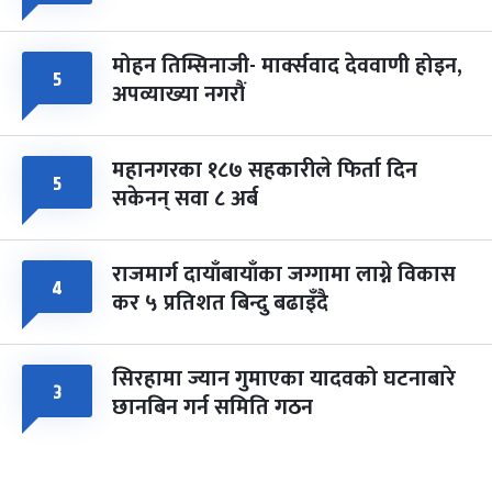
मोहन तिम्सिनाजी- मार्क्सवाद देववाणी होइन,
५
अपव्याख्या नगरौं
महानगरका १८७ सहकारीले फिर्ता दिन
५
सकेनन् सवा ८ अर्ब
राजमार्ग दायाँबायाँका जग्गामा लाग्ने विकास
४
कर ५ प्रतिशत बिन्दु बढाइँदै
सिरहामा ज्यान गुमाएका यादवको घटनाबारे
३
छानबिन गर्न समिति गठन