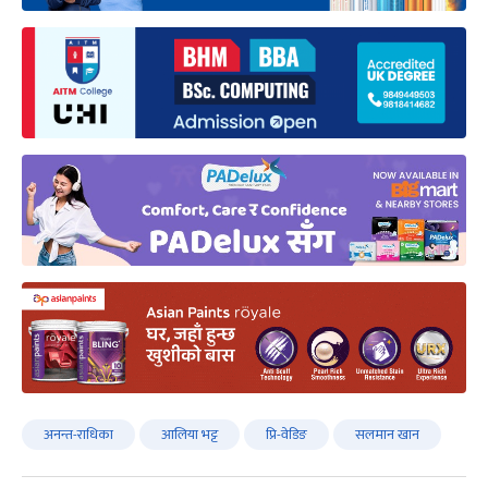
अनन्त-राधिका
आलिया भट्ट
प्रि-वेडिङ
सलमान खान