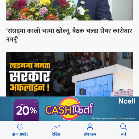
‘संसद्‍मा कालो चस्मा खोल्नू, बैठक चल्दा सेयर कारोबार
नगर्नू’
ताजा अपडेट
ट्रेन्डिङ
प्रोफाइल
सर्च
राष्ट्रिय परिचयपत्रको ‘सर्भर’ समस्याले १६ निकायका