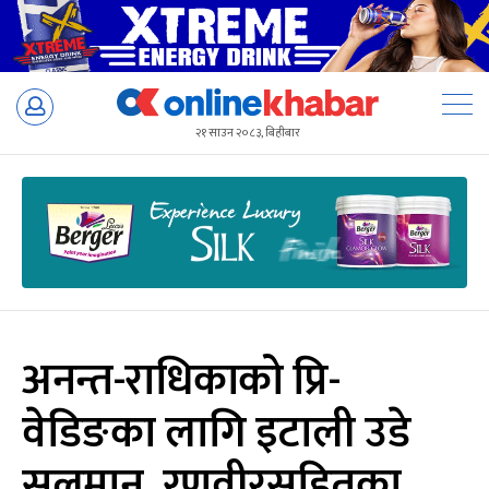
Skip
to
२१ साउन २०८३, बिहीबार
content
अनन्त-राधिकाको प्रि-
वेडिङका लागि इटाली उडे
सलमान, रणवीरसहितका