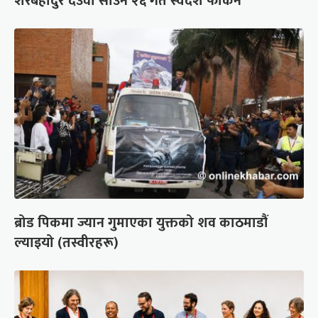
शेरबहादुर देउवा साउन २६ गते स्वदेश फर्किने
ब्रोड पिकमा ज्यान गुमाएका युक्तको शव काठमाडौं
ल्याइयो (तस्वीरहरू)