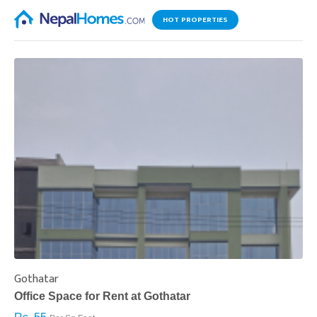
HOT PROPERTIES
Gothatar
S
Office Space for Rent at Gothatar
H