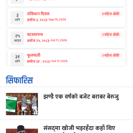
संविधान दिवस
१ महिना बाँकी
३
-
असोज ३, २०८३
Sep 19, 2026
शनि
घटस्थापना
२ महिना बाँकी
२५
-
असोज २५, २०८३
Oct 11, 2026
आइत
फूलपाती
२ महिना बाँकी
३१
-
असोज ३१ , २०८३
Oct 17, 2026
शनि
कार्तिक सङ्क्रान्ति
२ महिना बाँकी
१
सिफारिस
-
कार्तिक १, २०८३
Oct 18, 2026
आइत
झण्डै एक वर्षको बजेट बराबर बेरुजु
महानवमी
२ महिना बाँकी
३
-
कार्तिक ३, २०८३
Oct 20, 2026
मंगल
विजयादशमी
२ महिना बाँकी
४
-
कार्तिक ४, २०८३
Oct 21, 2026
बुध
संसद्‌मा खोजी भइरहँदा कहाँ थिए