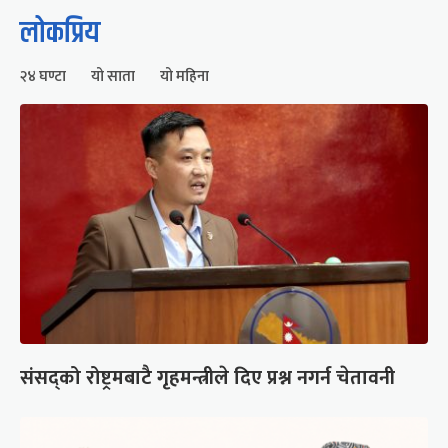
लोकप्रिय
२४ घण्टा
यो साता
यो महिना
संसद्को रोष्ट्रमबाटै गृहमन्त्रीले दिए प्रश्न नगर्न चेतावनी