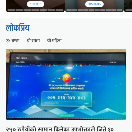
7
STORIES
10
STORIES
लोकप्रिय
२४ घण्टा
यो साता
यो महिना
२५० रुपैयाँको सामान किनेका उपभोक्ताले जिते १०