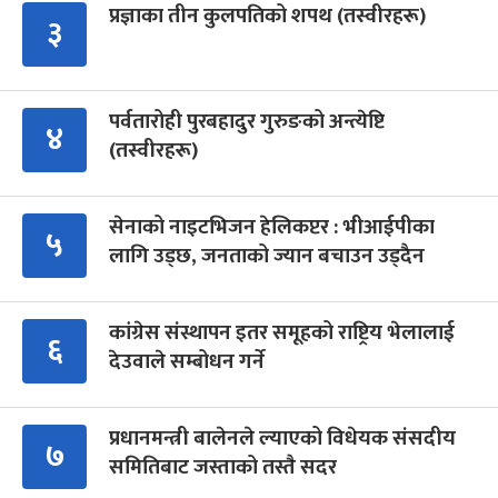
प्रज्ञाका तीन कुलपतिको शपथ (तस्वीरहरू)
३
पर्वतारोही पुरबहादुर गुरुङको अन्त्येष्टि
४
(तस्वीरहरू)
सेनाको नाइटभिजन हेलिकप्टर : भीआईपीका
५
लागि उड्छ, जनताको ज्यान बचाउन उड्दैन
कांग्रेस संस्थापन इतर समूहको राष्ट्रिय भेलालाई
६
देउवाले सम्बोधन गर्ने
प्रधानमन्त्री बालेनले ल्याएको विधेयक संसदीय
७
समितिबाट जस्ताको तस्तै सदर