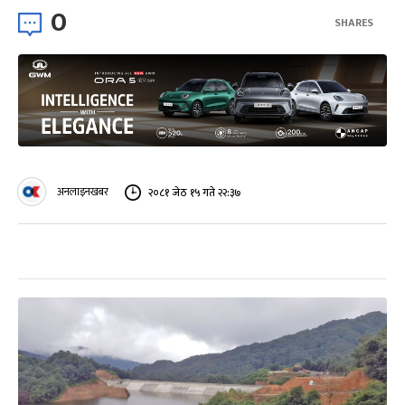
0
SHARES
अनलाइनखबर
२०८१ जेठ १५ गते २२:३७