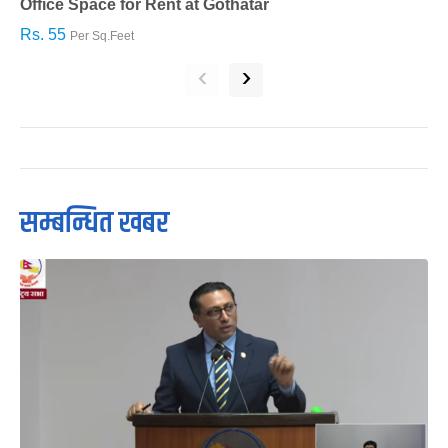
Office Space for Rent at Gothatar
H
Rs. 55
R
Per Sq.Feet
‹
›
सम्बन्धित खबर