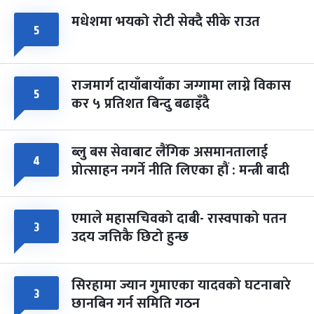
मधेशमा भयको रोटी सेक्दै सीके राउत
५
राजमार्ग दायाँबायाँका जग्गामा लाग्ने विकास
५
कर ५ प्रतिशत बिन्दु बढाइँदै
ब्लु बस सेवाबाट लैंगिक असमानतालाई
४
प्रोत्साहन नगर्ने नीति लिएका हौं : मन्त्री बादी
एमाले महासचिवको दाबी- रास्वपाको पतन
३
उदय जत्तिकै छिटो हुन्छ
सिरहामा ज्यान गुमाएका यादवको घटनाबारे
३
छानबिन गर्न समिति गठन