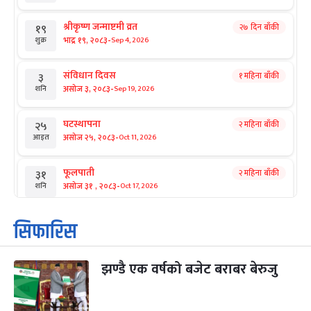
श्रीकृष्ण जन्माष्टमी व्रत
२७ दिन बाँकी
१९
-
भाद्र १९, २०८३
Sep 4, 2026
शुक्र
संविधान दिवस
१ महिना बाँकी
३
-
असोज ३, २०८३
Sep 19, 2026
शनि
घटस्थापना
२ महिना बाँकी
२५
-
असोज २५, २०८३
Oct 11, 2026
आइत
फूलपाती
२ महिना बाँकी
३१
-
असोज ३१ , २०८३
Oct 17, 2026
शनि
कार्तिक सङ्क्रान्ति
२ महिना बाँकी
१
सिफारिस
-
कार्तिक १, २०८३
Oct 18, 2026
आइत
झण्डै एक वर्षको बजेट बराबर बेरुजु
महानवमी
२ महिना बाँकी
३
-
कार्तिक ३, २०८३
Oct 20, 2026
मंगल