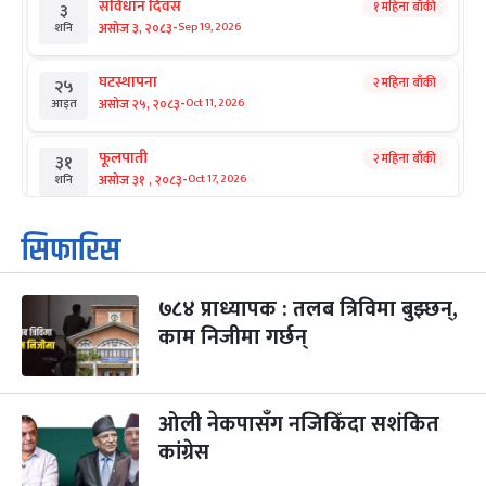
संविधान दिवस
१ महिना बाँकी
३
-
असोज ३, २०८३
Sep 19, 2026
शनि
घटस्थापना
२ महिना बाँकी
२५
-
असोज २५, २०८३
Oct 11, 2026
आइत
फूलपाती
२ महिना बाँकी
३१
-
असोज ३१ , २०८३
Oct 17, 2026
शनि
कार्तिक सङ्क्रान्ति
२ महिना बाँकी
१
सिफारिस
-
कार्तिक १, २०८३
Oct 18, 2026
आइत
७८४ प्राध्यापक : तलब त्रिविमा बुझ्छन्,
महानवमी
२ महिना बाँकी
३
-
काम निजीमा गर्छन्
कार्तिक ३, २०८३
Oct 20, 2026
मंगल
विजयादशमी
२ महिना बाँकी
४
-
कार्तिक ४, २०८३
Oct 21, 2026
बुध
ओली नेकपासँग नजिकिँदा सशंकित
कांग्रेस
पापा‌ङ्कुशा एकादशी व्रत
२ महिना बाँकी
५
-
कार्तिक ५, २०८३
Oct 22, 2026
बिहि