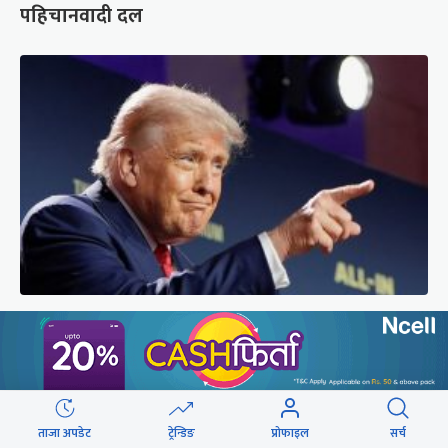
पहिचानवादी दल
अमेरिकामा रूसमाथि प्रतिबन्ध लगाउने विधेयक पारित,
भारतसहित ५ देशमा शतप्रतिशत भन्सार शुल्क
ताजा अपडेट
ट्रेन्डिङ
प्रोफाइल
सर्च