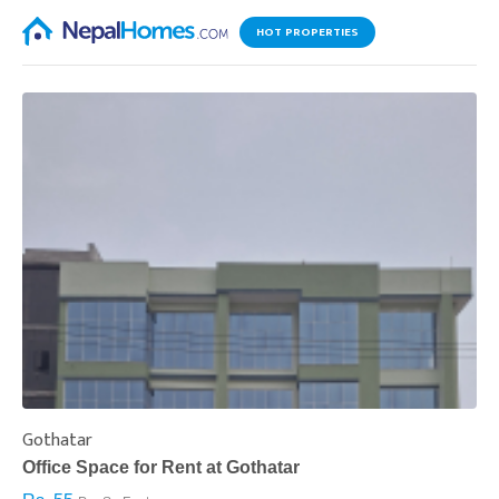
HOT PROPERTIES
Gothatar
S
Office Space for Rent at Gothatar
H