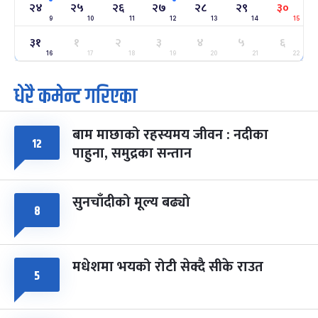
२४
२५
२६
२७
२८
२९
३०
-
फाल्गुन २४, २०८३
Mar 8, 2027
सोम
9
10
11
12
13
14
15
३१
१
२
३
४
५
६
ग्याल्पो ल्होसार
७ महिना बाँकी
२५
-
16
17
18
19
20
21
22
फाल्गुन २५, २०८३
Mar 9, 2027
मंगल
धेरै कमेन्ट गरिएका
पूर्णिमा व्रत
७ महिना बाँकी
७
-
चैत्र ७, २०८३
Mar 21, 2027
आइत
बाम माछाको रहस्यमय जीवन : नदीका
१२
फागुपूर्णिमा
७ महिना बाँकी
८
पाहुना, समुद्रका सन्तान
-
चैत्र ८, २०८३
Mar 22, 2027
सोम
सुनचाँदीको मूल्य बढ्यो
८
मधेशमा भयको रोटी सेक्दै सीके राउत
५