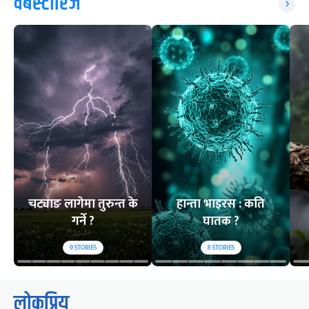
वेबस्टोरिज
चट्याङ लागेमा तुरुन्त के
हान्ता भाइरस : कति
गर्ने ?
घातक ?
9
STORIES
8
STORIES
लोकप्रिय