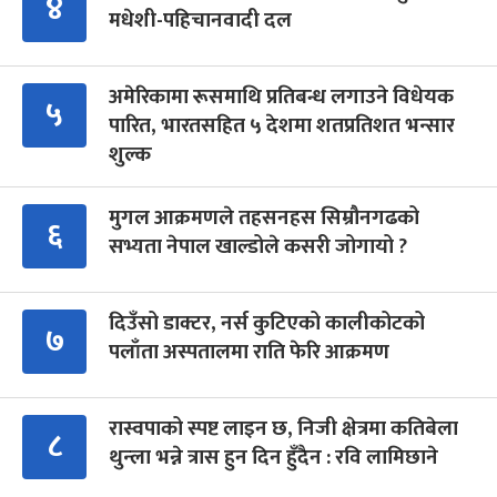
४
मधेशी-पहिचानवादी दल
अमेरिकामा रूसमाथि प्रतिबन्ध लगाउने विधेयक
५
पारित, भारतसहित ५ देशमा शतप्रतिशत भन्सार
शुल्क
मुगल आक्रमणले तहसनहस सिम्रौनगढको
६
सभ्यता नेपाल खाल्डोले कसरी जोगायो ?
दिउँसो डाक्टर, नर्स कुटिएको कालीकोटको
७
पलाँता अस्पतालमा राति फेरि आक्रमण
रास्वपाको स्पष्ट लाइन छ, निजी क्षेत्रमा कतिबेला
८
थुन्ला भन्ने त्रास हुन दिन हुँदैन : रवि लामिछाने