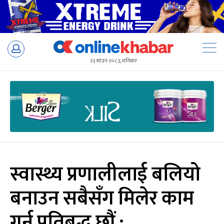
Skip
to
२३ साउन २०८३, शनिबार
content
स्वास्थ्य प्रणालीलाई बलियो
बनाउन सबैसँग मिलेर काम
गर्न प्रतिबद्ध छौं :