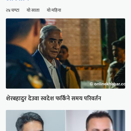
२४ घण्टा
यो साता
यो महिना
शेरबहादुर देउवा स्वदेश फर्किने समय परिवर्तन