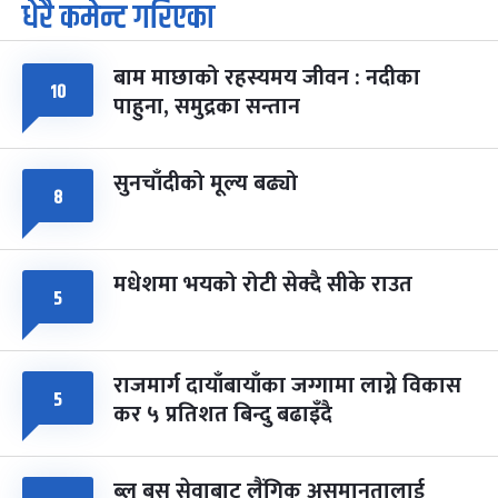
धेरै कमेन्ट गरिएका
पूर्णिमा व्रत
७ महिना बाँकी
७
-
चैत्र ७, २०८३
Mar 21, 2027
आइत
बाम माछाको रहस्यमय जीवन : नदीका
१०
फागुपूर्णिमा
७ महिना बाँकी
८
पाहुना, समुद्रका सन्तान
-
चैत्र ८, २०८३
Mar 22, 2027
सोम
सुनचाँदीको मूल्य बढ्यो
८
मधेशमा भयको रोटी सेक्दै सीके राउत
५
राजमार्ग दायाँबायाँका जग्गामा लाग्ने विकास
५
कर ५ प्रतिशत बिन्दु बढाइँदै
ब्लु बस सेवाबाट लैंगिक असमानतालाई