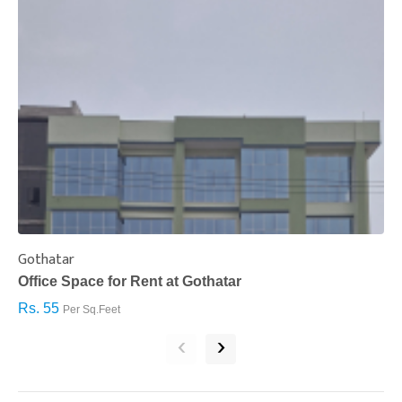
Gothatar
S
Office Space for Rent at Gothatar
H
Rs. 55
R
Per Sq.Feet
‹
›