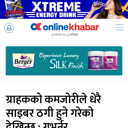
Skip
to
२३ साउन २०८३, शनिबार
content
ग्राहकको कमजोरीले धेरै
साइबर ठगी हुने गरेको
देखिन्छ : गभर्नर