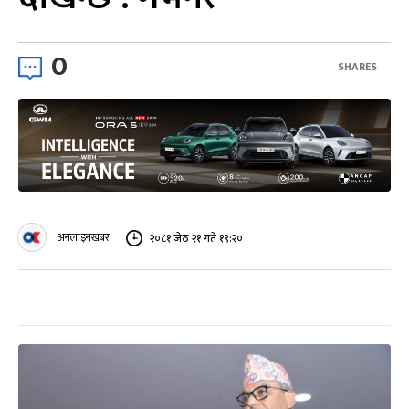
0
SHARES
अनलाइनखबर
२०८१ जेठ २१ गते १९:२०