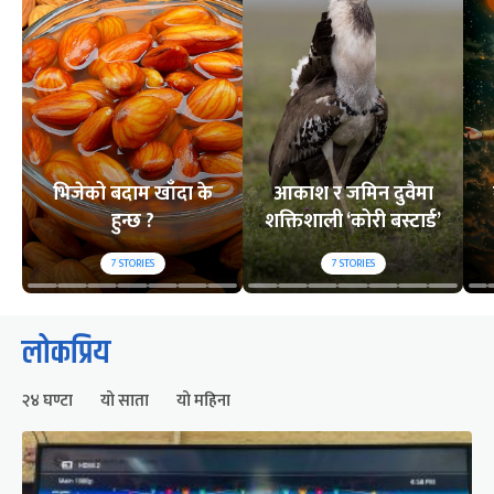
भिजेको बदाम खाँदा के
आकाश र जमिन दुवैमा
हुन्छ ?
शक्तिशाली ‘कोरी बस्टार्ड’
7
STORIES
7
STORIES
लोकप्रिय
२४ घण्टा
यो साता
यो महिना