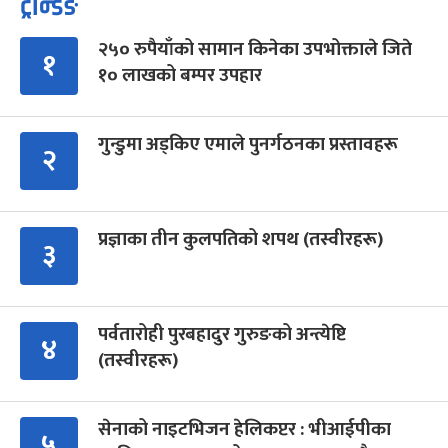
ट्रेन्डिङ
२५० रुपैयाँको सामान किनेका उपभोक्ताले जिते
१
१० लाखको बम्पर उपहार
गुन्डुमा अड्किए एमाले पुनर्गठनका प्रस्तावहरू
२
प्रज्ञाका तीन कुलपतिको शपथ (तस्वीरहरू)
३
पर्वतारोही पुरबहादुर गुरुङको अन्त्येष्टि
४
(तस्वीरहरू)
सेनाको नाइटभिजन हेलिकप्टर : भीआईपीका
५