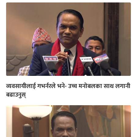
व्यवसायीलाई गभर्नरले भने- उच्च मनोबलका साथ लगानी
बढाउनुस्