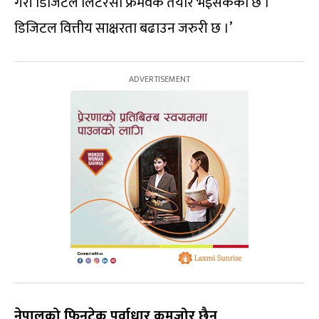
गरी डिजिटल लिटरेसी फ्रेमवर्क तयार भइसकेको छ ।
डिजिटल वित्तीय साक्षरता बढाउन जरुरी छ ।’
नेपालको फिनटेक पूर्वाधार कमजोर छैन