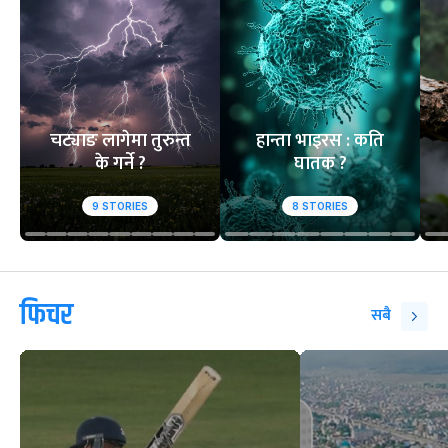
चट्याङ लागेमा तुरुन्त
हान्ता भाइरस : कति
के गर्ने ?
घातक ?
9
STORIES
8
STORIES
फिचर
सबै