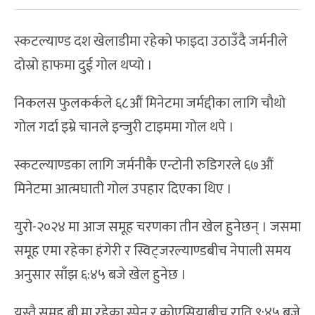
स्कटल्याण्ड दश खेलाडीमा रहेको फाइदा उठाउँदै जर्मनीले
दोस्रो हाफमा दुई गोल थप्यो ।
निकलस फुलकर्कले ६८औं मिनेटमा जर्मद्दीका लागि चौथो
गोल गर्दा इम्रे चानले इन्जुरी टाइममा गोल थपे ।
स्कटल्याण्डका लागि जर्मनीकै एन्टोनी रुडिगरले ६७औं
मिनेटमा आत्मघाती गोल उपहार दिएका थिए ।
युरो-२०२४ मा आज समूह चरणका तीन खेल हुनेछन् । जसमा
समूह एमा रहेका हंगेरी र स्विट्जरल्याण्डबीच नेपाली समय
अनुसार साँझ ६:४५ बजे खेल हुनेछ ।
यस्तै समूह बी मा रहेका स्पेन र क्रोएसियाबीच राति ९:४५ बजे