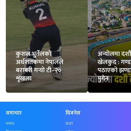
कुशल भुर्तेलको
अन्योलमा दशौँ र
अर्धशतकमा नेपालले
खेलकुद : गण्
बराबरी गर्‍यो टी–२०
पठाएको झण्डा
शृंखला
पुगेन
समाचार
विजनेस
समाज
बजार