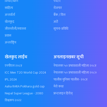
विचार/ब्लग
पर्यटन
साहित्य
रोजगार
अन्तर्वार्ता
बैँक / वित्त
खेलकुद़़
अटो
जीवनशैली/स्वास्थ्य
सूचना-प्रविधि
प्रवास
अन्तर्राष्ट्रिय
खेलकुद लाईभ
अनलाइनखबर सूची
एनपीएल २०८१
नेपालका ५० प्रभावशाली महिला २०८१
ICC Men T20 World Cup 2024
नेपालका ५० प्रभावशाली महिला २०८०
IPL 2024
चालीस मुनिका चालीस- २०८१
Aaha RARA Pokhara gold cup
मेरो कथा
Nepal Super League - 2080
फ्रन्टलाइन हिरोज्
विश्वकप २०२२