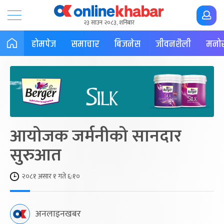
२३ साउन २०८३, शनिबार
होमपेज
समाचार
बिजनेस
जीवनशैली
मनोर
आयोजक जर्मनीको सानदार
सुरुआत
२०८१ असार १ गते ६:१०
अनलाइनखबर