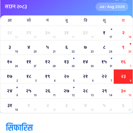
साउन २०८३
Jul
Aug 2026
/
आ
सो
मं
बु
बि
शु
श
२८
२९
३०
३१
३२
१
२
12
13
14
15
16
17
18
३
४
५
६
७
८
९
19
20
21
22
23
24
25
१०
११
१२
१३
१४
१५
१६
26
27
28
29
30
31
1
१७
१८
१९
२०
२१
२२
२३
2
3
4
5
6
7
8
२४
२५
२६
२७
२८
२९
३०
9
10
11
12
13
14
15
३१
१
२
३
४
५
६
16
17
18
19
20
21
22
सिफारिस