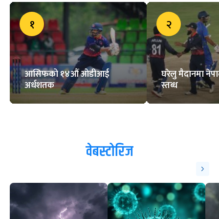
१
२
आसिफको १४औं ओडीआई
घरेलु मैदानमा नेप
अर्धशतक
स्तब्ध
वेबस्टोरिज