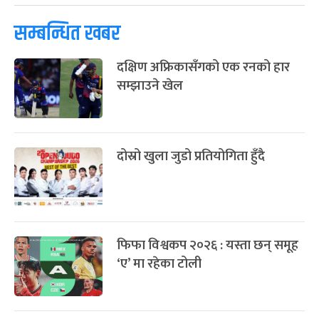
सम्बन्धित खबर
फागुपूर्णिमा
७ महिना बाँकी
८
-
चैत्र ८, २०८३
Mar 22, 2027
सोम
दक्षिण अफ्रिकासँगको एक रनको हार
सम्झाउने खेल
दोस्रो खुला जुडो प्रतियोगिता हुँदै
फिफा विश्वकप २०२६ : यस्ता छन् समूह
‘ए’ मा रहेका टोली