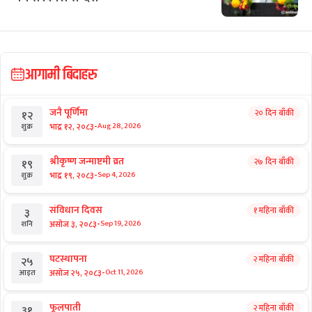
आगामी बिदाहरु
जनै पूर्णिमा
२० दिन बाँकी
१२
-
भाद्र १२, २०८३
Aug 28, 2026
शुक्र
श्रीकृष्ण जन्माष्टमी व्रत
२७ दिन बाँकी
१९
-
भाद्र १९, २०८३
Sep 4, 2026
शुक्र
संविधान दिवस
१ महिना बाँकी
३
-
असोज ३, २०८३
Sep 19, 2026
शनि
घटस्थापना
२ महिना बाँकी
२५
-
असोज २५, २०८३
Oct 11, 2026
आइत
फूलपाती
२ महिना बाँकी
३१