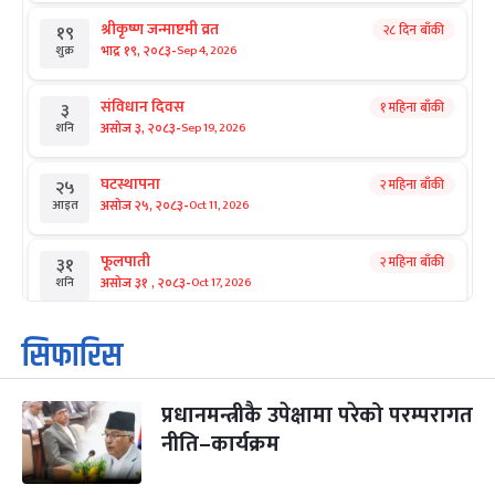
श्रीकृष्ण जन्माष्टमी व्रत
२८ दिन बाँकी
१९
-
भाद्र १९, २०८३
Sep 4, 2026
शुक्र
संविधान दिवस
१ महिना बाँकी
३
-
असोज ३, २०८३
Sep 19, 2026
शनि
घटस्थापना
२ महिना बाँकी
२५
-
असोज २५, २०८३
Oct 11, 2026
आइत
फूलपाती
२ महिना बाँकी
३१
-
असोज ३१ , २०८३
Oct 17, 2026
शनि
कार्तिक सङ्क्रान्ति
२ महिना बाँकी
१
सिफारिस
-
कार्तिक १, २०८३
Oct 18, 2026
आइत
प्रधानमन्त्रीकै उपेक्षामा परेको परम्परागत
महानवमी
२ महिना बाँकी
३
-
नीति–कार्यक्रम
कार्तिक ३, २०८३
Oct 20, 2026
मंगल
विजयादशमी
२ महिना बाँकी