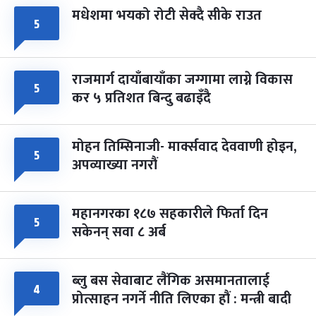
मधेशमा भयको रोटी सेक्दै सीके राउत
५
राजमार्ग दायाँबायाँका जग्गामा लाग्ने विकास
५
कर ५ प्रतिशत बिन्दु बढाइँदै
मोहन तिम्सिनाजी- मार्क्सवाद देववाणी होइन,
५
अपव्याख्या नगरौं
महानगरका १८७ सहकारीले फिर्ता दिन
५
सकेनन् सवा ८ अर्ब
ब्लु बस सेवाबाट लैंगिक असमानतालाई
४
प्रोत्साहन नगर्ने नीति लिएका हौं : मन्त्री बादी