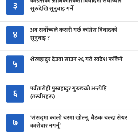
कांग्रेसको आधिकारिकता विवादमा सर्वोच्चले
३
सुरुदेखि सुनुवाइ गर्ने
अब सर्वोच्चले कसरी गर्छ कांग्रेस विवादको
४
सुनुवाइ ?
शेरबहादुर देउवा साउन २६ गते स्वदेश फर्किने
५
पर्वतारोही पुरबहादुर गुरुङको अन्त्येष्टि
६
(तस्वीरहरू)
‘संसद्‍मा कालो चस्मा खोल्नू, बैठक चल्दा सेयर
७
कारोबार नगर्नू’