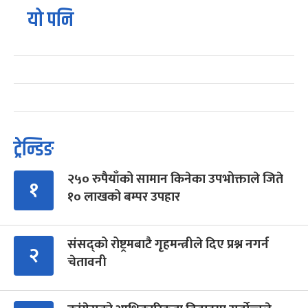
यो पनि
ट्रेन्डिङ
२५० रुपैयाँको सामान किनेका उपभोक्ताले जिते
१
१० लाखको बम्पर उपहार
संसद्को रोष्ट्रमबाटै गृहमन्त्रीले दिए प्रश्न नगर्न
२
चेतावनी