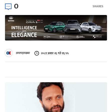
0
SHARES
अनलाइनखबर
२०८१ असार २६ गते १६:५५