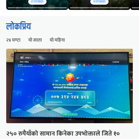
8
STORIES
6
STORIES
लोकप्रिय
२४ घण्टा
यो साता
यो महिना
२५० रुपैयाँको सामान किनेका उपभोक्ताले जिते १०