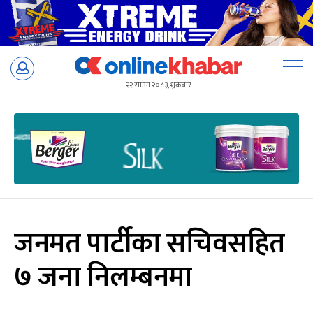
Skip
to
२२ साउन २०८३, शुक्रबार
content
जनमत पार्टीका सचिवसहित
७ जना निलम्बनमा