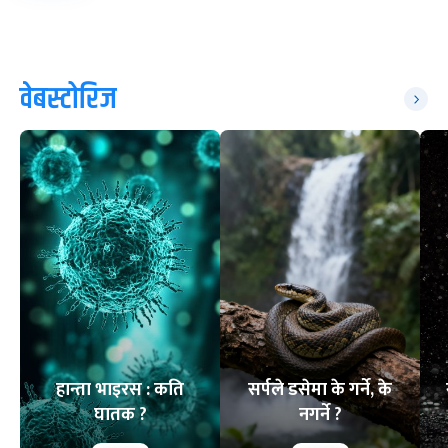
वेबस्टोरिज
हान्ता भाइरस : कति
सर्पले डसेमा के गर्ने, के
घातक ?
नगर्ने ?