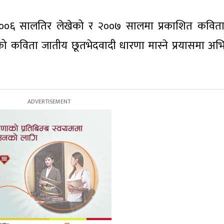
२००६ सालतिर लेखेको र २००७ सालमा प्रकाशित कवितास
्षकको कविता जातीय छूतभेदवादी धारणा मास्ने प्रयासमा अभिप