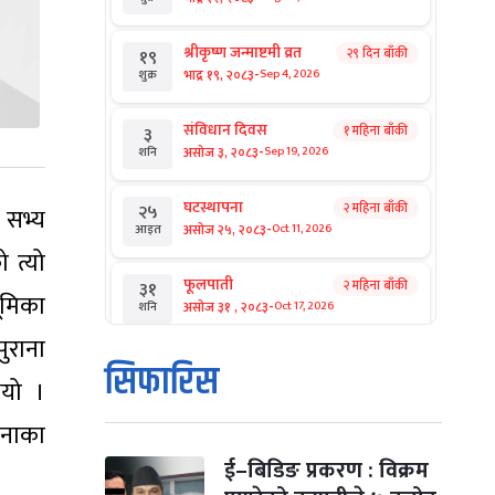
श्रीकृष्ण जन्माष्टमी व्रत
२९ दिन बाँकी
१९
-
भाद्र १९, २०८३
Sep 4, 2026
शुक्र
संविधान दिवस
१ महिना बाँकी
३
-
असोज ३, २०८३
Sep 19, 2026
शनि
घटस्थापना
२ महिना बाँकी
२५
 सभ्य
-
असोज २५, २०८३
Oct 11, 2026
आइत
 त्यो
फूलपाती
२ महिना बाँकी
३१
ूमिका
-
असोज ३१ , २०८३
Oct 17, 2026
शनि
ुराना
कार्तिक सङ्क्रान्ति
२ महिना बाँकी
१
सिफारिस
-
भयो ।
कार्तिक १, २०८३
Oct 18, 2026
आइत
दनाका
महानवमी
२ महिना बाँकी
३
-
कार्तिक ३, २०८३
Oct 20, 2026
मंगल
ई–बिडिङ प्रकरण : विक्रम