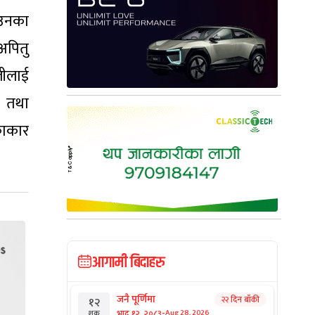
न उनका
अपितु
ालीलाई
वि तथा
एकाकार
आगामी बिदाहरु
जनै पूर्णिमा
२२ दिन बाँकी
१२
-
भाद्र १२, २०८३
Aug 28, 2026
शुक्र