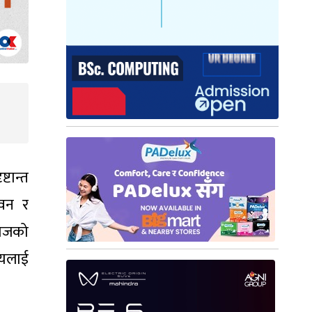
्टान्त
ीवन र
माजको
त्यलाई