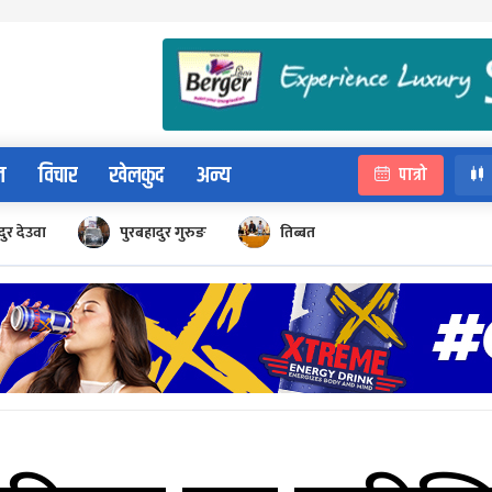
न
विचार
खेलकुद
अन्य
पात्रो
ुर देउवा
पुरबहादुर गुरुङ
तिब्बत