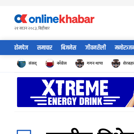
Skip
to
content
२१ साउन २०८३, बिहीबार
होमपेज
समाचार
बिजनेस
जीवनशैली
मनोरञ्ज
संसद्
काँग्रेस
गगन थापा
शेरबहाद