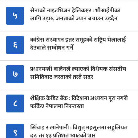
सेनाको नाइटभिजन हेलिकप्टर : भीआईपीका
५
लागि उड्छ, जनताको ज्यान बचाउन उड्दैन
कांग्रेस संस्थापन इतर समूहको राष्ट्रिय भेलालाई
६
देउवाले सम्बोधन गर्ने
प्रधानमन्त्री बालेनले ल्याएको विधेयक संसदीय
७
समितिबाट जस्ताको तस्तै सदर
शैक्षिक क्रेडिट बैंक : विदेशमा अध्ययन पूरा नगरी
८
फर्किए नेपालमा निरन्तरता
सिँचाइ र खानेपानी : विद्युत् महसुलमा सहुलियत
९
दर, तर १३ प्रतिशत भ्याटको भार