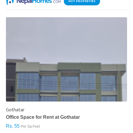
HOT PROPERTIES
Gothatar
S
Office Space for Rent at Gothatar
H
Rs. 55
R
Per Sq.Feet