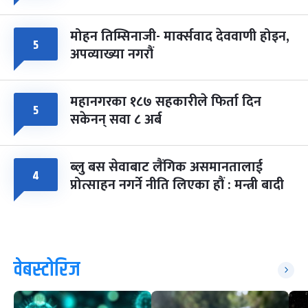
मोहन तिम्सिनाजी- मार्क्सवाद देववाणी होइन,
५
अपव्याख्या नगरौं
महानगरका १८७ सहकारीले फिर्ता दिन
५
सकेनन् सवा ८ अर्ब
ब्लु बस सेवाबाट लैंगिक असमानतालाई
४
प्रोत्साहन नगर्ने नीति लिएका हौं : मन्त्री बादी
वेबस्टोरिज