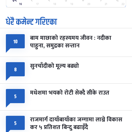
-
फाल्गुन २५, २०८३
Mar 9, 2027
मंगल
16
17
18
19
20
21
22
धेरै कमेन्ट गरिएका
पूर्णिमा व्रत
७ महिना बाँकी
७
-
चैत्र ७, २०८३
Mar 21, 2027
आइत
बाम माछाको रहस्यमय जीवन : नदीका
फागुपूर्णिमा
७ महिना बाँकी
८
१०
पाहुना, समुद्रका सन्तान
-
चैत्र ८, २०८३
Mar 22, 2027
सोम
सुनचाँदीको मूल्य बढ्यो
८
मधेशमा भयको रोटी सेक्दै सीके राउत
५
राजमार्ग दायाँबायाँका जग्गामा लाग्ने विकास
५
कर ५ प्रतिशत बिन्दु बढाइँदै