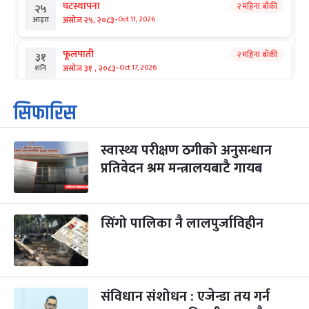
घटस्थापना
२ महिना बाँकी
२५
-
असोज २५, २०८३
Oct 11, 2026
आइत
फूलपाती
२ महिना बाँकी
३१
-
असोज ३१ , २०८३
Oct 17, 2026
शनि
कार्तिक सङ्क्रान्ति
२ महिना बाँकी
१
सिफारिस
-
कार्तिक १, २०८३
Oct 18, 2026
आइत
स्वास्थ्य परीक्षण ठगीको अनुसन्धान
महानवमी
२ महिना बाँकी
३
-
प्रतिवेदन श्रम मन्त्रालयबाटै गायब
कार्तिक ३, २०८३
Oct 20, 2026
मंगल
विजयादशमी
२ महिना बाँकी
४
-
कार्तिक ४, २०८३
Oct 21, 2026
बुध
सिंगो पालिका नै लालपुर्जाविहीन
पापा‌ङ्कुशा एकादशी व्रत
२ महिना बाँकी
५
-
कार्तिक ५, २०८३
Oct 22, 2026
बिहि
संविधान संशोधन : एजेन्डा तय गर्न
कुकुर तिहार
३ महिना बाँकी
२२