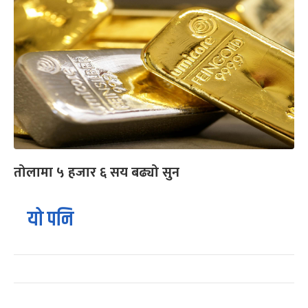
तोलामा ५ हजार ६ सय बढ्यो सुन
यो पनि