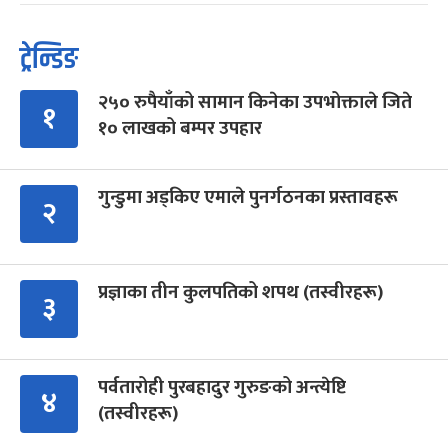
ट्रेन्डिङ
२५० रुपैयाँको सामान किनेका उपभोक्ताले जिते
१
१० लाखको बम्पर उपहार
गुन्डुमा अड्किए एमाले पुनर्गठनका प्रस्तावहरू
२
प्रज्ञाका तीन कुलपतिको शपथ (तस्वीरहरू)
३
पर्वतारोही पुरबहादुर गुरुङको अन्त्येष्टि
४
(तस्वीरहरू)