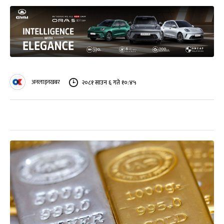
अनलाइनखबर
२०८१ साउन ६ गते १०:४५