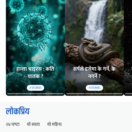
हान्ता भाइरस : कति
सर्पले डसेमा के गर्ने, के
घातक ?
नगर्ने ?
8
STORIES
6
STORIES
लोकप्रिय
२४ घण्टा
यो साता
यो महिना