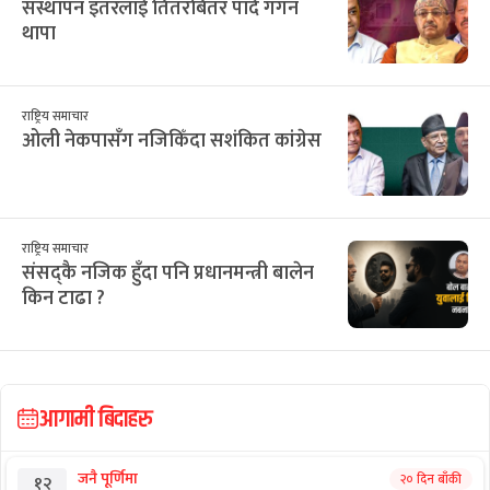
2
3
4
5
6
7
8
२४
२५
२६
२७
२८
२९
३०
9
10
11
12
13
14
15
३१
१
२
३
४
५
६
16
17
18
19
20
21
22
सिफारिस
छुटाउनुभयो कि?
७८४ प्राध्यापक : तलब त्रिविमा बुझ्छन्, काम
निजीमा गर्छन्
छुटाउनुभयो कि?
संस्थापन इतरलाई तितरबितर पार्दै गगन
थापा