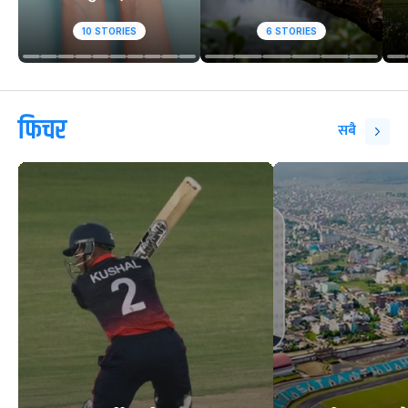
वेबस्टोरिज
बाल क्यान्सरका बिरामी
किन ढिलो अस्पताल
सर्पले डसेमा के गर्ने, के
पुग्छन् ?
नगर्ने ?
10
STORIES
6
STORIES