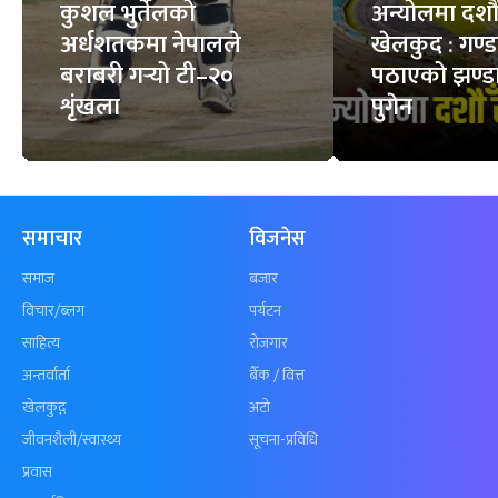
फिचर
सबै
कुशल भुर्तेलको
अन्योलमा दशौँ र
अर्धशतकमा नेपालले
खेलकुद : गण्
बराबरी गर्‍यो टी–२०
पठाएको झण्डा