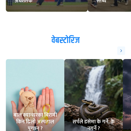
फिफा विश्वकप : सहभागी देशका
समर्थकलाई भिसाबापतको धरौटी नलाग्ने
ट्रेन्डिङ
१
२
आसिफको १४औं ओडीआई
घरेलु मैदानमा नेप
अर्धशतक
स्तब्ध