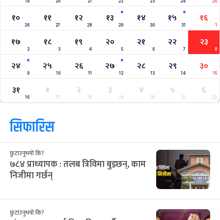
Nepal Vs Canada ODI Series
Aaha RARA Pokhara gold cup
Nepal Super League
क्यालेन्डर
साउन २०८३
Jul
Aug 2026
/
आ
सो
मं
बु
बि
शु
श
२८
२९
३०
३१
३२
१
२
12
13
14
15
16
17
18
३
४
५
६
७
८
९
19
20
21
22
23
24
25
१०
११
१२
१३
१४
१५
१६
26
27
28
29
30
31
1
१७
१८
१९
२०
२१
२२
२३