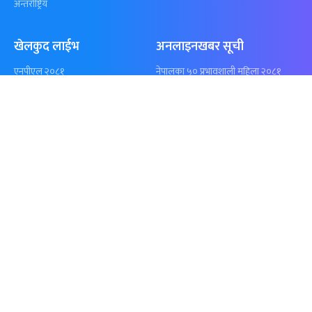
शृंखला
पुगेन
समाचार
विजनेस
समाज
बजार
विचार/ब्लग
पर्यटन
साहित्य
रोजगार
अन्तर्वार्ता
बैँक / वित्त
खेलकुद़़
अटो
जीवनशैली/स्वास्थ्य
सूचना-प्रविधि
प्रवास
अन्तर्राष्ट्रिय
खेलकुद लाईभ
अनलाइनखबर सूची