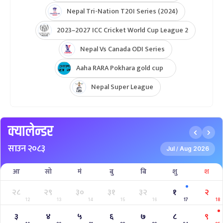
Unity Cup Nepal vs West Indies 2025
ICC Womens T20 World Cup Asia Qualifier
ICC U19 MENS CWC Asia Qualifier
Hongkong Quadrangular T20I Series
AFGHANISTAN U19 TOUR OF NEPAL 2025
Nepal Super League 2025
INTERNATIONAL WOMENS CHAMPIONSHIP 2025
AAHA RARA Pokhara Gold Cup 2025
NPL- NEPAL PREMIER LEAGUE (2024)
West Indies A Tour to Nepal 2024
Nepal Tri-Nation T20I Series (2024)
2023–2027 ICC Cricket World Cup League 2