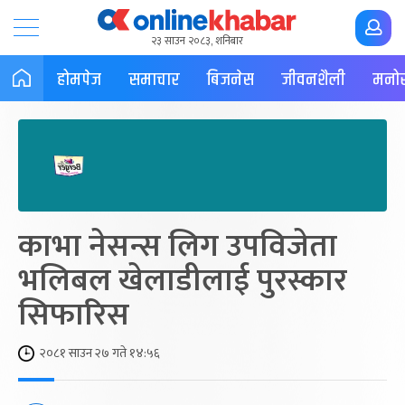
२३ साउन २०८३, शनिबार
होमपेज
समाचार
बिजनेस
जीवनशैली
मनोर
काभा नेसन्स लिग उपविजेता
भलिबल खेलाडीलाई पुरस्कार
सिफारिस
२०८१ साउन २७ गते १४:५६