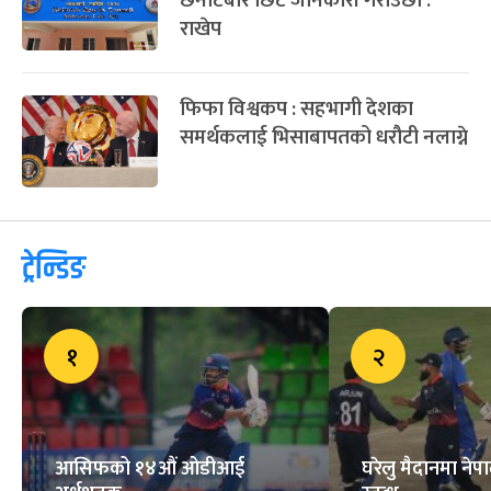
त्रिवि मैदानको सम्झौता अवधि आज
सकिंदै, के हुँदैछ नवीकरण प्रक्रिया ?
हार्दिक र सूर्यकुमारले आजको खेल
नखेल्ने सम्भावना
एसियन गेम्सको सहभागिता र खेलाडी
छनोटबारे छिटै जानकारी गराउँछाैं :
राखेप