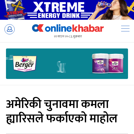
Skip
to
२२ साउन २०८३, शुक्रबार
content
अमेरिकी चुनावमा कमला
ह्यारिसले फर्काएको माहोल