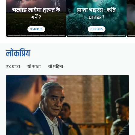
चट्याङ लागेमा तुरुन्त के
हान्ता भाइरस : कति
गर्ने ?
घातक ?
9
STORIES
8
STORIES
लोकप्रिय
२४ घण्टा
यो साता
यो महिना