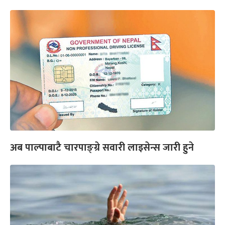
अब पाल्पाबाटै चारपाङ्ग्रे सवारी लाइसेन्स जारी हुने