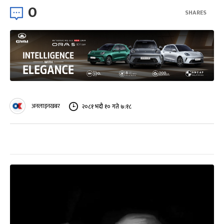
0
SHARES
अनलाइनखबर
२०८१ भदौ १० गते ७:१८