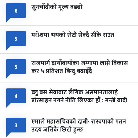
सुनचाँदीको मूल्य बढ्यो
८
मधेशमा भयको रोटी सेक्दै सीके राउत
५
राजमार्ग दायाँबायाँका जग्गामा लाग्ने विकास
५
कर ५ प्रतिशत बिन्दु बढाइँदै
ब्लु बस सेवाबाट लैंगिक असमानतालाई
४
प्रोत्साहन नगर्ने नीति लिएका हौं : मन्त्री बादी
एमाले महासचिवको दाबी- रास्वपाको पतन
३
उदय जत्तिकै छिटो हुन्छ