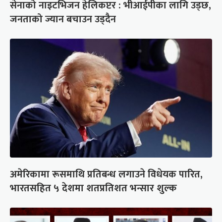
सेनाको नाइटभिजन हेलिकप्टर : भीआईपीका लागि उड्छ,
जनताको ज्यान बचाउन उड्दैन
अमेरिकामा रूसमाथि प्रतिबन्ध लगाउने विधेयक पारित,
भारतसहित ५ देशमा शतप्रतिशत भन्सार शुल्क