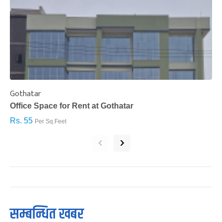
Gothatar
S
Office Space for Rent at Gothatar
H
Rs. 55
R
Per Sq.Feet
‹
›
सम्बन्धित खबर