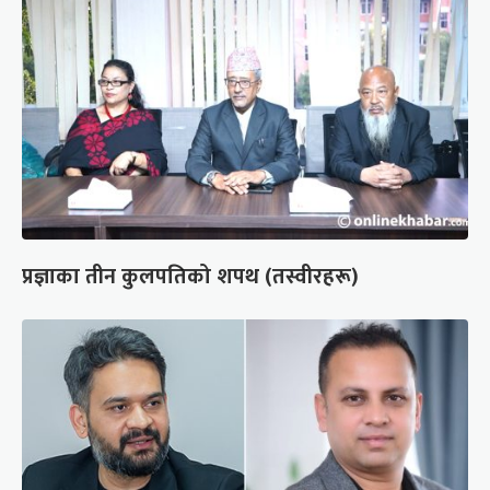
प्रज्ञाका तीन कुलपतिको शपथ (तस्वीरहरू)