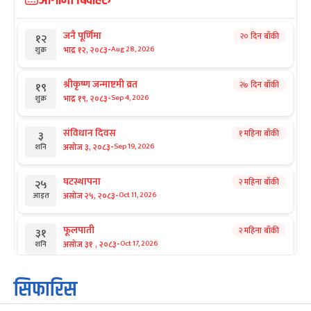
आगामी बिदाहरु
जनै पूर्णिमा
२० दिन बाँकी
१२
-
भाद्र १२, २०८३
Aug 28, 2026
शुक्र
श्रीकृष्ण जन्माष्टमी व्रत
२७ दिन बाँकी
१९
-
भाद्र १९, २०८३
Sep 4, 2026
शुक्र
संविधान दिवस
१ महिना बाँकी
३
-
असोज ३, २०८३
Sep 19, 2026
शनि
घटस्थापना
२ महिना बाँकी
२५
-
असोज २५, २०८३
Oct 11, 2026
आइत
फूलपाती
२ महिना बाँकी
३१
-
असोज ३१ , २०८३
Oct 17, 2026
शनि
कार्तिक सङ्क्रान्ति
२ महिना बाँकी
१
सिफारिस
-
कार्तिक १, २०८३
Oct 18, 2026
आइत