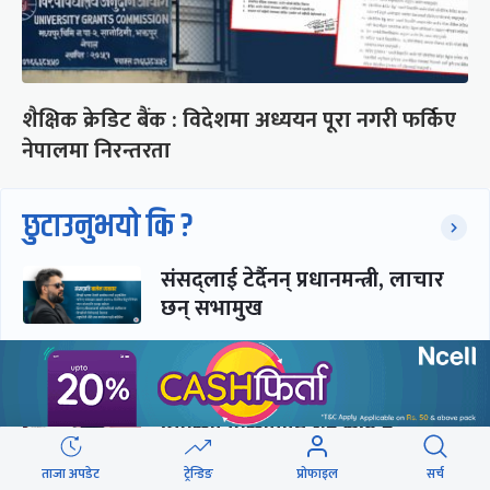
शैक्षिक क्रेडिट बैंक : विदेशमा अध्ययन पूरा नगरी फर्किए
नेपालमा निरन्तरता
छुटाउनुभयो कि ?
संसद्लाई टेर्दैनन् प्रधानमन्त्री, लाचार
छन् सभामुख
‘अस्थायी प्रकृतिको अध्यादेशले ऐनको
व्यवस्था विस्थापित गर्न सक्दैन’
ताजा अपडेट
ट्रेन्डिङ
प्रोफाइल
सर्च