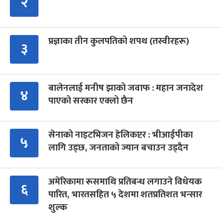
२
प्रज्ञाका तीन कुलपतिको शपथ (तस्वीरहरू)
३
बालेनलाई मनीष झाको जवाफ : महान जनादेश
४
पाएको सरकार एक्लो छैन
सेनाको नाइटभिजन हेलिकप्टर : भीआईपीका
५
लागि उड्छ, जनताको ज्यान बचाउन उड्दैन
अमेरिकामा रूसमाथि प्रतिबन्ध लगाउने विधेयक
६
पारित, भारतसहित ५ देशमा शतप्रतिशत भन्सार
शुल्क