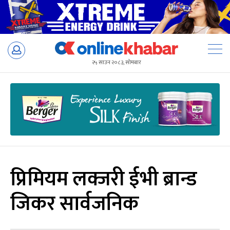
Skip
to
२५ साउन २०८३, सोमबार
content
प्रिमियम लक्जरी ईभी ब्रान्ड
जिकर सार्वजनिक