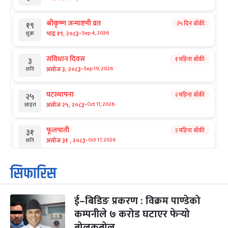
श्रीकृष्ण जन्माष्टमी व्रत
२५ दिन बाँकी
१९
-
भाद्र १९, २०८३
Sep 4, 2026
शुक्र
संविधान दिवस
१ महिना बाँकी
३
-
असोज ३, २०८३
Sep 19, 2026
शनि
घटस्थापना
२ महिना बाँकी
२५
-
असोज २५, २०८३
Oct 11, 2026
आइत
फूलपाती
२ महिना बाँकी
३१
-
असोज ३१ , २०८३
Oct 17, 2026
शनि
कार्तिक सङ्क्रान्ति
२ महिना बाँकी
१
सिफारिस
-
कार्तिक १, २०८३
Oct 18, 2026
आइत
ई–बिडिङ प्रकरण : विक्रम पाण्डेको
महानवमी
२ महिना बाँकी
३
-
कम्पनीले ७ करोड घटाएर फेर्‍यो
कार्तिक ३, २०८३
Oct 20, 2026
मंगल
बोलकबोल