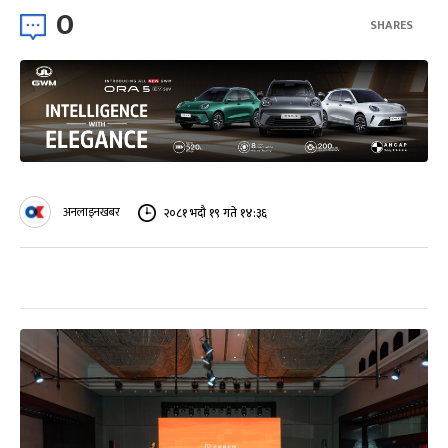
0
SHARES
अनलाइनखबर
२०८१ भदौ १९ गते १४:३६