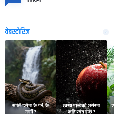
चेतावनी
वेबस्टोरिज
सर्पले डसेमा के गर्ने, के
स्वस्थ मान्छेको शरीरमा
ए
नगर्ने ?
कति रगत हुन्छ ?