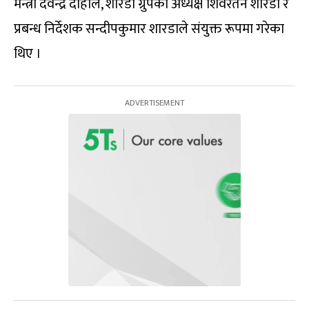
मन्त्री देवेन्द्र दाहाल, शारडा ग्रुपका अध्यक्ष शिवरतन शारडा र
प्रबन्ध निर्देशक सन्दीपकुमार शारडाले संयुक्त रूपमा गरेका
थिए ।