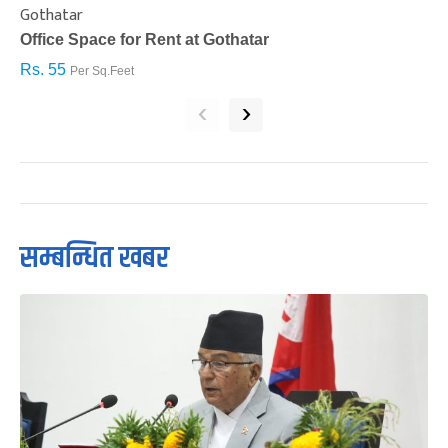
Gothatar
S
Office Space for Rent at Gothatar
H
Rs. 55
R
Per Sq.Feet
‹
›
सम्बन्धित खबर