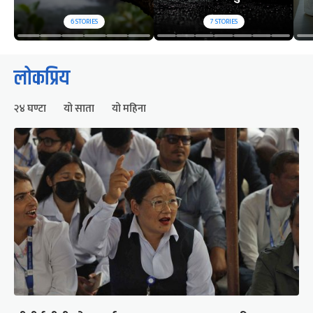
6
STORIES
7
STORIES
लोकप्रिय
२४ घण्टा
यो साता
यो महिना