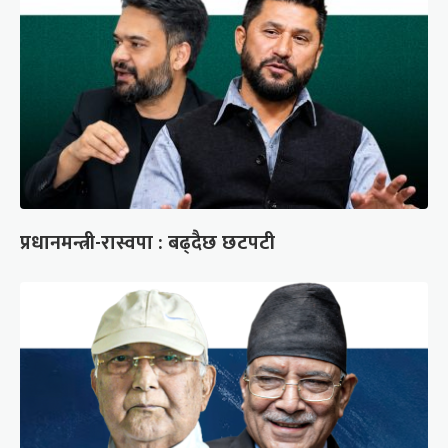
प्रधानमन्त्री-रास्वपा : बढ्दैछ छटपटी