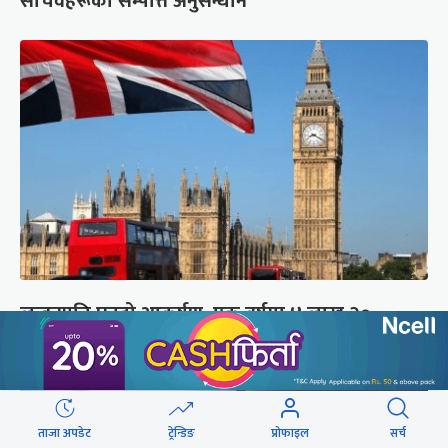
सचिवहरूको सम्पत्ति अनुसन्धान
लन्डनप्रति घट्दो आकर्षण, एक वर्षमा ४ लाख २०
हजारले छाडे
ताजा अपडेट
ट्रेन्डिङ
प्रोफाइल
सर्च