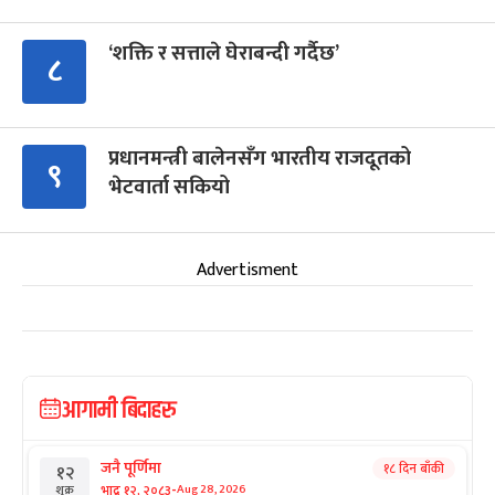
‘शक्ति र सत्ताले घेराबन्दी गर्दैछ’
८
प्रधानमन्त्री बालेनसँग भारतीय राजदूतको
९
भेटवार्ता सकियो
Advertisment
आगामी बिदाहरु
जनै पूर्णिमा
१८ दिन बाँकी
१२
-
भाद्र १२, २०८३
Aug 28, 2026
शुक्र