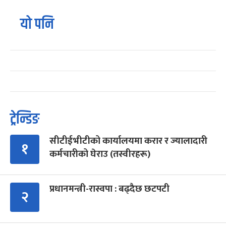
यो पनि
ट्रेन्डिङ
सीटीईभीटीको कार्यालयमा करार र ज्यालादारी
१
कर्मचारीको घेराउ (तस्वीरहरू)
प्रधानमन्त्री-रास्वपा : बढ्दैछ छटपटी
२