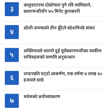
बालुवाटारमा दोस्रोपल्ट पुगे रवि लामिछाने,
३
प्रधानमन्त्रीसँग ४५ मिनेट कुराकानी
ओली-प्रचण्डको तीन बुँदेले प्रदेशपिच्छे संकट
४
अख्तियारले थाल्यो दुई पूर्वप्रधानमन्त्रीका स्वकीय
५
सचिवहरूको सम्पत्ति अनुसन्धान
लन्डनप्रति घट्दो आकर्षण, एक वर्षमा ४ लाख २०
६
हजारले छाडे
मधेसको अयोध्याकरण
७