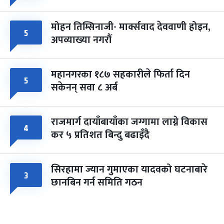
मोहन तिम्सिनाजी- मार्क्सवाद देववाणी होइन,
५
अपव्याख्या नगरौं
महानगरका १८७ सहकारीले फिर्ता दिन
५
सकेनन् सवा ८ अर्ब
राजमार्ग दायाँबायाँका जग्गामा लाग्ने विकास
४
कर ५ प्रतिशत बिन्दु बढाइँदै
सिरहामा ज्यान गुमाएका यादवको घटनाबारे
३
छानबिन गर्न समिति गठन