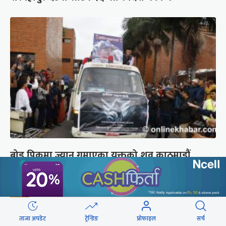
ब्रोड पिकमा ज्यान गुमाएका युक्तको शव काठमाडौं
ल्याइयो (तस्वीरहरू)
ताजा अपडेट
ट्रेन्डिङ
प्रोफाइल
सर्च