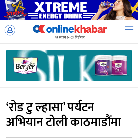
Skip
to
२१ साउन २०८३, बिहीबार
content
‘रोड टु ल्हासा’ पर्यटन
अभियान टोली काठमाडौंमा