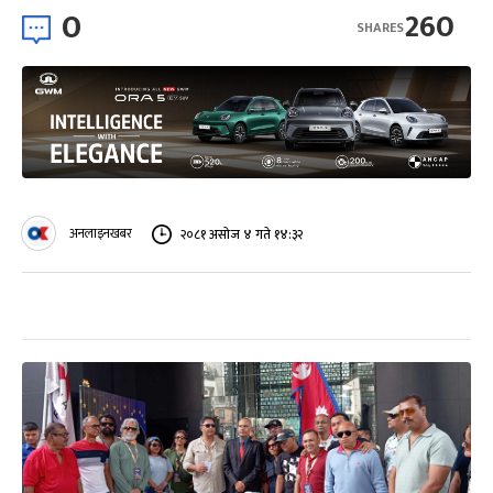
0
260
SHARES
अनलाइनखबर
२०८१ असोज ४ गते १४:३२