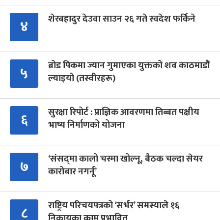
शेरबहादुर देउवा साउन २६ गते स्वदेश फर्किने
४
ब्रोड पिकमा ज्यान गुमाएका युक्तको शव काठमाडौं
५
ल्याइयो (तस्वीरहरू)
सुरक्षा रिपोर्ट : प्राज्ञिक आवरणमा तिब्बत पक्षीय
६
भाष्य निर्माणको योजना
‘संसद्‍मा कालो चस्मा खोल्नू, बैठक चल्दा सेयर
७
कारोबार नगर्नू’
राष्ट्रिय परिचयपत्रको ‘सर्भर’ समस्याले १६
८
निकायका काम प्रभावित