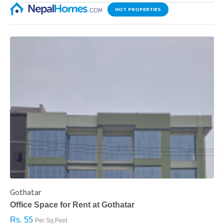
HOT PROPERTIES
Gothatar
S
Office Space for Rent at Gothatar
H
Rs. 55
R
Per Sq.Feet