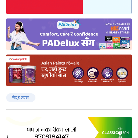
रोड टु ल्हासा