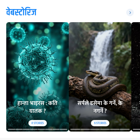
वेबस्टोरिज
हान्ता भाइरस : कति
सर्पले डसेमा के गर्ने, के
घातक ?
नगर्ने ?
8
STORIES
6
STORIES